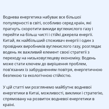
Воднева енергетика набуває все більшої
популярності в світі, особливо серед країн, які
прагнуть скоротити викиди вуглекислого газу і
перейти на більш чисті і стійкі джерела енергії.
Китай, як найбільший споживач енергії і один з
провідних виробників вуглекислого газу, розглядає
водень як важливий елемент своєї стратегії з
переходу на низьковуглецеву економіку. Водень
може стати ключем до вирішення проблем,
пов'язаних із забрудненням повітря, енергетичною
безпекою та екологічною стійкістю.
У цій статті ми розглянемо майбутнє водневої
енергетики в Китаї, можливості, виклики і стратегію,
спрямовану на розвиток водневої енергетики в
країні.