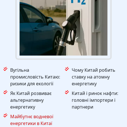
Вугільна
Чому Китай робить
промисловість Китаю:
ставку на атомну
ризики для екології
енергетику
Як Китай розвиває
Китай і ринок нафти:
альтернативну
головні імпортери і
енергетику
партнери
Майбутнє водневої
енергетики в Китаї