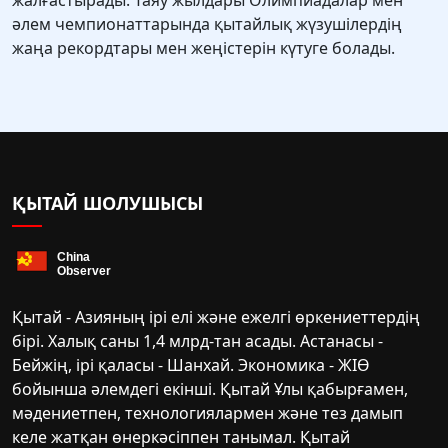
жалғастырады. Таяу жылдары Олимпиадалар мен
әлем чемпионаттарында қытайлық жүзушілердің
жаңа рекордтары мен жеңістерін күтуге болады.
ҚЫТАЙ ШОЛУШЫСЫ
Қытай - Азияның ірі елі және ежелгі өркениеттердің
бірі. Халық саны 1,4 млрд-тан асады. Астанасы -
Бейжің, ірі қаласы - Шанхай. Экономика - ЖІӨ
бойынша әлемдегі екінші. Қытай Ұлы қабырғамен,
мәдениетпен, технологиялармен және тез дамып
келе жатқан өнеркәсіппен танымал. Қытай