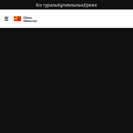
Біз туралы
Құпиялылық
Ереже
☰