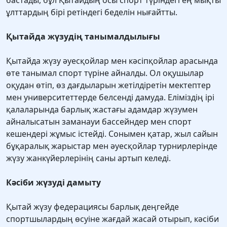
бастады, бұл Қытайдың осы спорт түріндегі ең мықты
ұлттардың бірі ретіндегі беделін нығайтты.
Қытайда жүзудің танымалдылығы
Қытайда жүзу әуесқойлар мен кәсіпқойлар арасында
өте танымал спорт түріне айналды. Ол оқушылар
оқудан өтіп, өз дағдыларын жетілдіретін мектептер
мен университеттерде белсенді дамуда. Еліміздің ірі
қалаларында барлық жастағы адамдар жүзумен
айналысатын заманауи бассейндер мен спорт
кешендері жұмыс істейді. Сонымен қатар, жыл сайын
бұқаралық жарыстар мен әуесқойлар турнирлерінде
жүзу жанкүйерлерінің саны артып келеді.
Кәсіби жүзуді дамыту
Қытай жүзу федерациясы барлық деңгейде
спортшылардың өсуіне жағдай жасай отырып, кәсіби