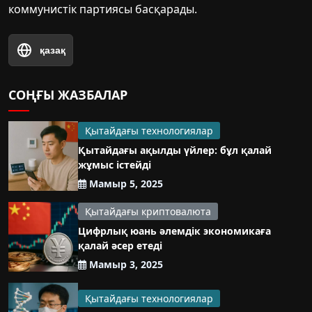
коммунистік партиясы басқарады.
қазақ
СОҢҒЫ ЖАЗБАЛАР
Қытайдағы технологиялар
Қытайдағы ақылды үйлер: бұл қалай
жұмыс істейді
Мамыр 5, 2025
Қытайдағы криптовалюта
Цифрлық юань әлемдік экономикаға
қалай әсер етеді
Мамыр 3, 2025
Қытайдағы технологиялар