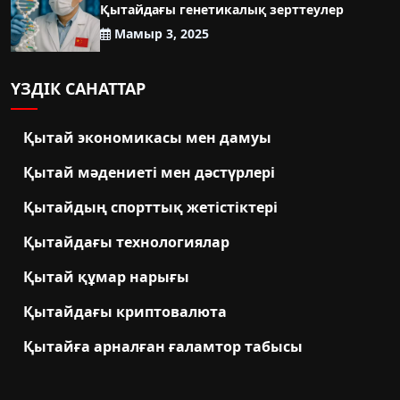
Қытайдағы генетикалық зерттеулер
Мамыр 3, 2025
ҮЗДІК САНАТТАР
Қытай экономикасы мен дамуы
Қытай мәдениеті мен дәстүрлері
Қытайдың спорттық жетістіктері
Қытайдағы технологиялар
Қытай құмар нарығы
Қытайдағы криптовалюта
Қытайға арналған ғаламтор табысы