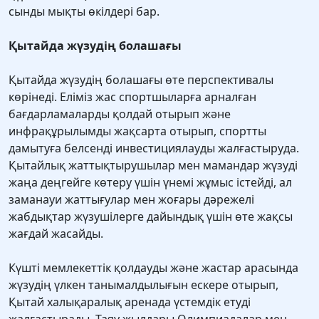
сынды мықты өкілдері бар.
Қытайда жүзудің болашағы
Қытайда жүзудің болашағы өте перспективалы
көрінеді. Еліміз жас спортшыларға арналған
бағдарламаларды қолдай отырып және
инфрақұрылымды жақсарта отырып, спортты
дамытуға белсенді инвестициялауды жалғастыруда.
Қытайлық жаттықтырушылар мен мамандар жүзуді
жаңа деңгейге көтеру үшін үнемі жұмыс істейді, ал
заманауи жаттығулар мен жоғары дәрежелі
жабдықтар жүзушілерге дайындық үшін өте жақсы
жағдай жасайды.
Күшті мемлекеттік қолдауды және жастар арасында
жүзудің үлкен танымалдылығын ескере отырып,
Қытай халықаралық аренада үстемдік етуді