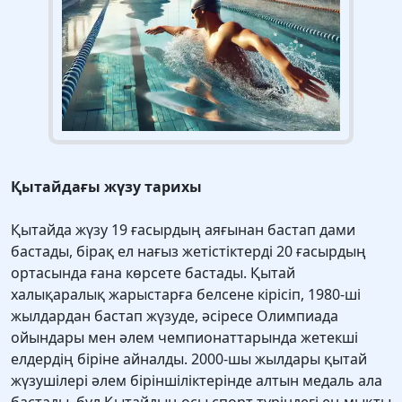
Қытайдағы жүзу тарихы
Қытайда жүзу 19 ғасырдың аяғынан бастап дами
бастады, бірақ ел нағыз жетістіктерді 20 ғасырдың
ортасында ғана көрсете бастады. Қытай
халықаралық жарыстарға белсене кірісіп, 1980-ші
жылдардан бастап жүзуде, әсіресе Олимпиада
ойындары мен әлем чемпионаттарында жетекші
елдердің біріне айналды. 2000-шы жылдары қытай
жүзушілері әлем біріншіліктерінде алтын медаль ала