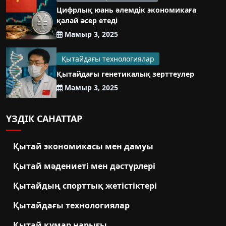
Цифрлық юань әлемдік экономикаға
қалай әсер етеді
Мамыр 3, 2025
Қытайдағы технологиялар
Қытайдағы генетикалық зерттеулер
Мамыр 3, 2025
ҮЗДІК САНАТТАР
Қытай экономикасы мен дамуы
Қытай мәдениеті мен дәстүрлері
Қытайдың спорттық жетістіктері
Қытайдағы технологиялар
Қытай құмар нарығы