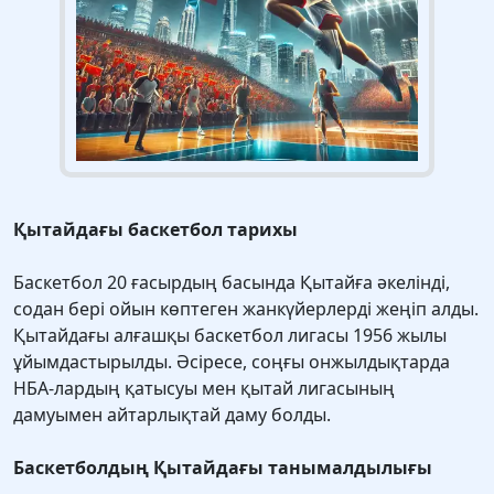
Қытайдағы баскетбол тарихы
Баскетбол 20 ғасырдың басында Қытайға әкелінді,
содан бері ойын көптеген жанкүйерлерді жеңіп алды.
Қытайдағы алғашқы баскетбол лигасы 1956 жылы
ұйымдастырылды. Әсіресе, соңғы онжылдықтарда
НБА-лардың қатысуы мен қытай лигасының
дамуымен айтарлықтай даму болды.
Баскетболдың Қытайдағы танымалдылығы