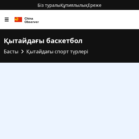
Біз туралы
Құпиялылық
Ереже
☰
Қытайдағы баскетбол
Басты
Қытайдағы спорт түрлері