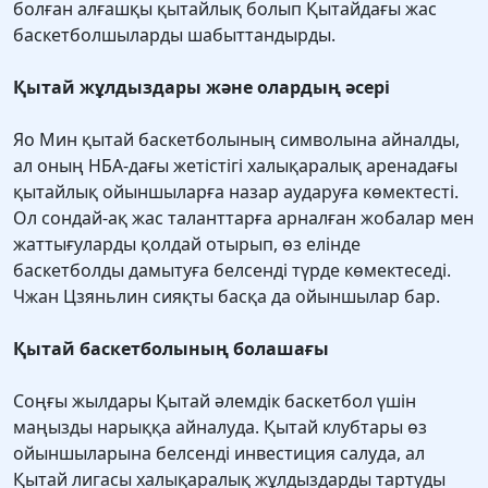
болған алғашқы қытайлық болып Қытайдағы жас
баскетболшыларды шабыттандырды.
Қытай жұлдыздары және олардың әсері
Яо Мин қытай баскетболының символына айналды,
ал оның НБА-дағы жетістігі халықаралық аренадағы
қытайлық ойыншыларға назар аударуға көмектесті.
Ол сондай-ақ жас таланттарға арналған жобалар мен
жаттығуларды қолдай отырып, өз елінде
баскетболды дамытуға белсенді түрде көмектеседі.
Чжан Цзяньлин сияқты басқа да ойыншылар бар.
Қытай баскетболының болашағы
Соңғы жылдары Қытай әлемдік баскетбол үшін
маңызды нарыққа айналуда. Қытай клубтары өз
ойыншыларына белсенді инвестиция салуда, ал
Қытай лигасы халықаралық жұлдыздарды тартуды