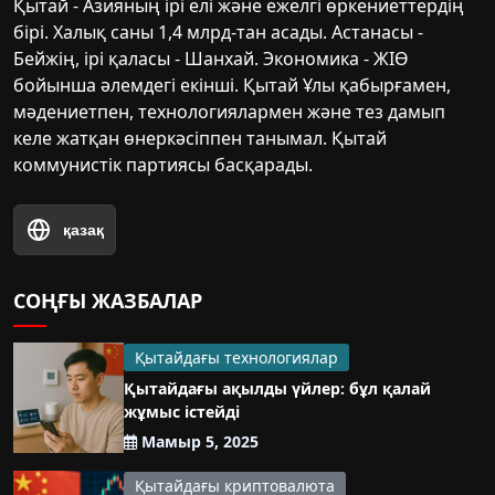
Қытай - Азияның ірі елі және ежелгі өркениеттердің
бірі. Халық саны 1,4 млрд-тан асады. Астанасы -
Бейжің, ірі қаласы - Шанхай. Экономика - ЖІӨ
бойынша әлемдегі екінші. Қытай Ұлы қабырғамен,
мәдениетпен, технологиялармен және тез дамып
келе жатқан өнеркәсіппен танымал. Қытай
коммунистік партиясы басқарады.
қазақ
СОҢҒЫ ЖАЗБАЛАР
Қытайдағы технологиялар
Қытайдағы ақылды үйлер: бұл қалай
жұмыс істейді
Мамыр 5, 2025
Қытайдағы криптовалюта