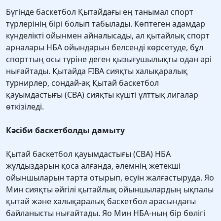
Бүгінде баскетбол Қытайдағы ең танымал спорт
түрлерінің бірі болып табылады. Көптеген адамдар
күнделікті ойынмен айналысады, ал қытайлық спорт
арналары НБА ойындарын белсенді көрсетуде, бұл
спорттың осы түріне деген қызығушылықты одан әрі
нығайтады. Қытайда FIBA сияқты халықаралық
турнирлер, сондай-ақ Қытай баскетбол
қауымдастығы (CBA) сияқты күшті ұлттық лигалар
өткізіледі.
Кәсіби баскетболды дамыту
Қытай баскетбол қауымдастығы (CBA) НБА
жұлдыздарын қоса алғанда, әлемнің жетекші
ойыншыларын тарта отырып, өсуін жалғастыруда. Яо
Мин сияқты әйгілі қытайлық ойыншылардың ықпалы
қытай және халықаралық баскетбол арасындағы
байланысты нығайтады. Яо Мин НБА-ның бір бөлігі