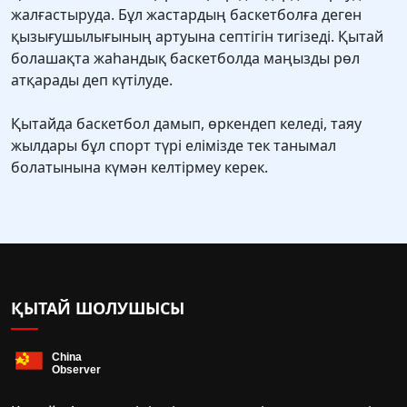
жалғастыруда. Бұл жастардың баскетболға деген
қызығушылығының артуына септігін тигізеді. Қытай
болашақта жаһандық баскетболда маңызды рөл
атқарады деп күтілуде.
Қытайда баскетбол дамып, өркендеп келеді, таяу
жылдары бұл спорт түрі елімізде тек танымал
болатынына күмән келтірмеу керек.
ҚЫТАЙ ШОЛУШЫСЫ