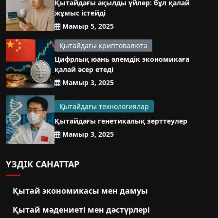
Қытайдағы ақылды үйлер: бұл қалай
жұмыс істейді
Мамыр 5, 2025
Қытайдағы криптовалюта
Цифрлық юань әлемдік экономикаға
қалай әсер етеді
Мамыр 3, 2025
Қытайдағы технологиялар
Қытайдағы генетикалық зерттеулер
Мамыр 3, 2025
ҮЗДІК САНАТТАР
Қытай экономикасы мен дамуы
Қытай мәдениеті мен дәстүрлері