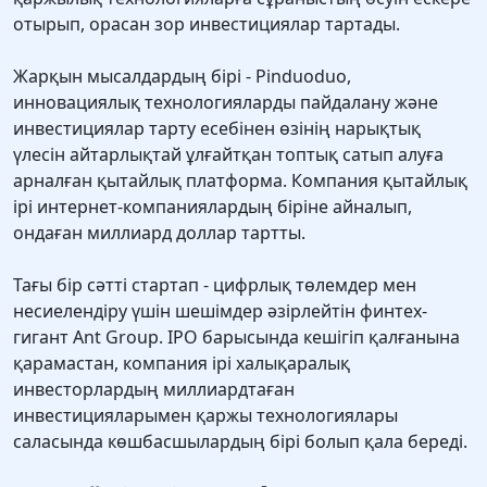
отырып, орасан зор инвестициялар тартады.
Жарқын мысалдардың бірі - Pinduoduo,
инновациялық технологияларды пайдалану және
инвестициялар тарту есебінен өзінің нарықтық
үлесін айтарлықтай ұлғайтқан топтық сатып алуға
арналған қытайлық платформа. Компания қытайлық
ірі интернет-компаниялардың біріне айналып,
ондаған миллиард доллар тартты.
Тағы бір сәтті стартап - цифрлық төлемдер мен
несиелендіру үшін шешімдер әзірлейтін финтех-
гигант Ant Group. IPO барысында кешігіп қалғанына
қарамастан, компания ірі халықаралық
инвесторлардың миллиардтаған
инвестицияларымен қаржы технологиялары
саласында көшбасшылардың бірі болып қала береді.