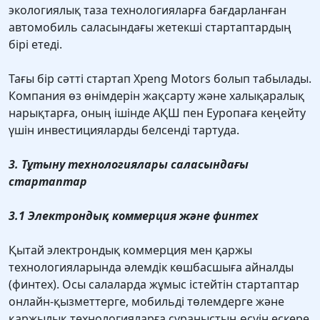
экологиялық таза технологияларға бағдарланған
автомобиль саласындағы жетекші стартаптардың
бірі етеді.
Тағы бір сәтті стартап Xpeng Motors болып табылады.
Компания өз өнімдерін жақсарту және халықаралық
нарықтарға, оның ішінде АҚШ пен Еуропаға кеңейту
үшін инвестицияларды белсенді тартуда.
3. Тұтыну технологиялары саласындағы
стартаптар
3.1 Электрондық коммерция және финтех
Қытай электрондық коммерция мен қаржы
технологияларында әлемдік көшбасшыға айналды
(финтех). Осы салаларда жұмыс істейтін стартаптар
онлайн-қызметтерге, мобильді төлемдерге және
қаржылық технологияларға сұраныстың өсуін ескере