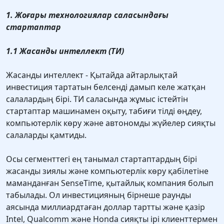
1. Жоғары технологиялар саласындағы
стартаптар
1.1 Жасанды интеллект (ТИ)
Жасанды интеллект - Қытайда айтарлықтай
инвестиция тартатын белсенді дамып келе жатқан
салалардың бірі. ТИ саласында жұмыс істейтін
стартаптар машинамен оқыту, табиғи тілді өңдеу,
компьютерлік көру және автономды жүйелер сияқты
салаларды қамтиды.
Осы сегменттегі ең танымал стартаптардың бірі
жасанды зиялы және компьютерлік көру қабілетіне
маманданған SenseTime, қытайлық компания болып
табылады. Ол инвестицияның бірнеше раунды
аясында миллиардтаған доллар тартты және қазір
Intel, Qualcomm және Honda сияқты ірі клиенттермен