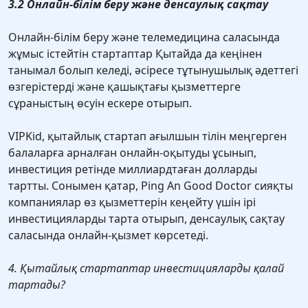
3.2 Онлайн-білім беру және денсаулық сақтау
Онлайн-білім беру және телемедицина саласында
жұмыс істейтін стартаптар Қытайда да кеңінен
танымал болып келеді, әсіресе тұтынушылық әдеттегі
өзгерістерді және қашықтағы қызметтерге
сұраныстың өсуін ескере отырып.
VIPKid, қытайлық стартап ағылшын тілін меңгерген
балаларға арналған онлайн-оқытуды ұсынып,
инвестиция ретінде миллиардтаған долларды
тартты. Сонымен қатар, Ping An Good Doctor сияқты
компаниялар өз қызметтерін кеңейту үшін ірі
инвестицияларды тарта отырып, денсаулық сақтау
саласында онлайн-қызмет көрсетеді.
4. Қытайлық стартаптар инвестицияларды қалай
тартады?