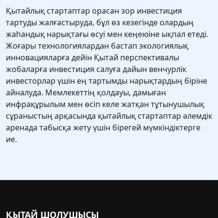
Қытайлық стартаптар орасан зор инвестиция
тартуды жалғастыруда, бұл өз кезегінде олардың
жаһандық нарықтағы өсуі мен кеңеюіне ықпал етеді.
Жоғары технологиялардан бастап экологиялық
инновацияларға дейін Қытай перспективалы
жобаларға инвестиция салуға дайын венчурлік
инвесторлар үшін ең тартымды нарықтардың біріне
айналуда. Мемлекеттің қолдауы, дамыған
инфрақұрылым мен өсіп келе жатқан тұтынушылық
сұраныстың арқасында қытайлық стартаптар әлемдік
аренада табысқа жету үшін бірегей мүмкіндіктерге
ие.
ҚЫТАЙ ШОЛУШЫСЫ