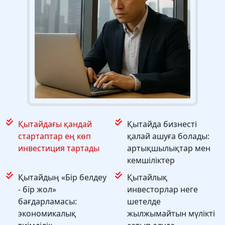
Қытайдағы қандай
Қытайда бизнесті
стартаптар ең көп
қалай ашуға болады:
инвестиция тартады
артықшылықтар мен
кемшіліктер
Қытайдың «Бір белдеу
Қытайлық
- бір жол»
инвесторлар неге
бағдарламасы:
шетелде
экономикалық
жылжымайтын мүлікті