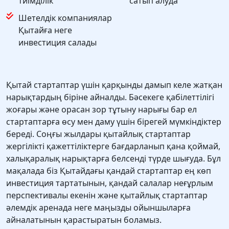
тиімділік
сатып алуда
Шетелдік компаниялар
Қытайға неге
инвестиция салады
Қытай стартаптар үшін қарқынды дамып келе жатқан
нарықтардың біріне айналды. Бәсекеге қабілеттілігі
жоғары және орасан зор тұтыну нарығы бар ел
стартаптарға өсу мен даму үшін бірегей мүмкіндіктер
береді. Соңғы жылдары қытайлық стартаптар
жергілікті қажеттіліктерге бағдарланып қана қоймай,
халықаралық нарықтарға белсенді түрде шығуда. Бұл
мақалада біз Қытайдағы қандай стартаптар ең көп
инвестиция тартатынын, қандай салалар неғұрлым
перспективалы екенін және қытайлық стартаптар
әлемдік аренада неге маңызды ойыншыларға
айналатынын қарастыратын боламыз.