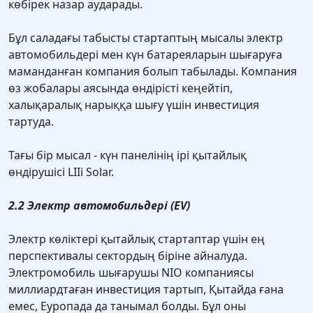
көбірек назар аударады.
Бұл саладағы табысты стартаптың мысалы электр
автомобильдері мен күн батареяларын шығаруға
маманданған компания болып табылады. Компания
өз жобалары аясында өндірісті кеңейтіп,
халықаралық нарыққа шығу үшін инвестиция
тартуда.
Тағы бір мысал - күн панелінің ірі қытайлық
өндірушісі LIIi Solar.
2.2 Электр автомобильдері (EV)
Электр көліктері қытайлық стартаптар үшін ең
перспективалы сектордың біріне айналуда.
Электромобиль шығарушы NIO компаниясы
миллиардтаған инвестиция тартып, Қытайда ғана
емес, Еуропада да танымал болды. Бұл оны