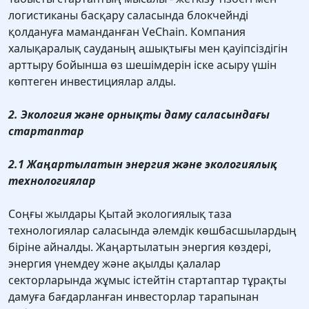
логистиканы басқару саласында блокчейнді
қолдануға маманданған VeChain. Компания
халықаралық сауданың ашықтығы мен қауіпсіздігін
арттыру бойынша өз шешімдерін іске асыру үшін
көптеген инвестициялар алды.
2. Экология және орнықты даму саласындағы
стартаптар
2.1 Жаңартылатын энергия және экологиялық
технологиялар
Соңғы жылдары Қытай экологиялық таза
технологиялар саласында әлемдік көшбасшылардың
біріне айналды. Жаңартылатын энергия көздері,
энергия үнемдеу және ақылды қалалар
секторларында жұмыс істейтін стартаптар тұрақты
дамуға бағдарланған инвесторлар тарапынан