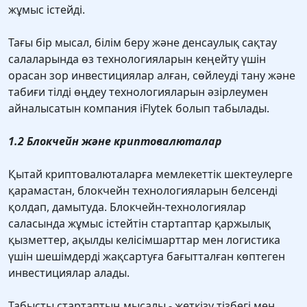
жұмыс істейді.
Тағы бір мысал, білім беру және денсаулық сақтау
салаларында өз технологияларын кеңейту үшін
орасан зор инвестициялар алған, сөйлеуді тану және
табиғи тілді өңдеу технологияларын әзірлеумен
айналысатын компания iFlytek болып табылады.
1.2 Блокчейн және криптовалюталар
Қытай криптовалюталарға мемлекеттік шектеулерге
қарамастан, блокчейн технологияларын белсенді
қолдап, дамытуда. Блокчейн-технологиялар
саласында жұмыс істейтін стартаптар қаржылық
қызметтер, ақылды келісімшарттар мен логистика
үшін шешімдерді жақсартуға бағытталған көптеген
инвестициялар алады.
Табысты стартаптың мысалы - жеткізу тізбегі мен