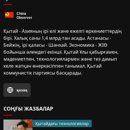
Қытай - Азияның ірі елі және ежелгі өркениеттердің
бірі. Халық саны 1,4 млрд-тан асады. Астанасы -
Бейжің, ірі қаласы - Шанхай. Экономика - ЖІӨ
бойынша әлемдегі екінші. Қытай Ұлы қабырғамен,
мәдениетпен, технологиялармен және тез дамып
келе жатқан өнеркәсіппен танымал. Қытай
коммунистік партиясы басқарады.
қазақ
СОҢҒЫ ЖАЗБАЛАР
Қытайдағы технологиялар