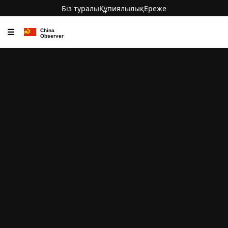
Біз туралы
Құпиялылық
Ереже
☰