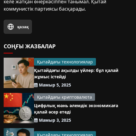
келе жатқан өнеркәсіппен танымал. Қытай
коммунистік партиясы басқарады.
қазақ
СОҢҒЫ ЖАЗБАЛАР
Қытайдағы технологиялар
Қытайдағы ақылды үйлер: бұл қалай
жұмыс істейді
Мамыр 5, 2025
Қытайдағы криптовалюта
Цифрлық юань әлемдік экономикаға
қалай әсер етеді
Мамыр 3, 2025
Қытайдағы технологиялар