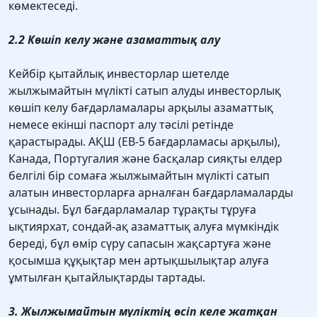
көмектеседі.
2.2 Көшіп келу және азаматтық алу
Кейбір қытайлық инвесторлар шетелде
жылжымайтын мүлікті сатып алуды инвесторлық
көшіп келу бағдарламалары арқылы азаматтық
немесе екінші паспорт алу тәсілі ретінде
қарастырады. АҚШ (EB-5 бағдарламасы арқылы),
Канада, Португалия және басқалар сияқты елдер
белгілі бір сомаға жылжымайтын мүлікті сатып
алатын инвесторларға арналған бағдарламаларды
ұсынады. Бұл бағдарламалар тұрақты тұруға
ықтиярхат, сондай-ақ азаматтық алуға мүмкіндік
береді, бұл өмір сүру сапасын жақсартуға және
қосымша құқықтар мен артықшылықтар алуға
ұмтылған қытайлықтарды тартады.
3. Жылжымайтын мүліктің өсіп келе жатқан