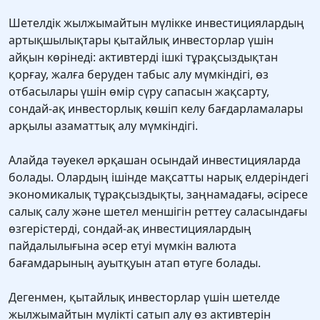
Шетелдік жылжымайтын мүлікке инвестициялардың
артықшылықтары қытайлық инвесторлар үшін
айқын көрінеді: активтерді ішкі тұрақсыздықтан
қорғау, жалға беруден табыс алу мүмкіндігі, өз
отбасылары үшін өмір сүру сапасын жақсарту,
сондай-ақ инвесторлық көшіп келу бағдарламалары
арқылы азаматтық алу мүмкіндігі.
Алайда тәуекел әрқашан осындай инвестицияларда
болады. Олардың ішінде мақсатты нарық елдеріндегі
экономикалық тұрақсыздықты, заңнамадағы, әсіресе
салық салу және шетел меншігін реттеу саласындағы
өзгерістерді, сондай-ақ инвестициялардың
пайдалылығына әсер етуі мүмкін валюта
бағамдарының ауытқуын атап өтуге болады.
Дегенмен, қытайлық инвесторлар үшін шетелде
жылжымайтын мүлікті сатып алу өз активтерін