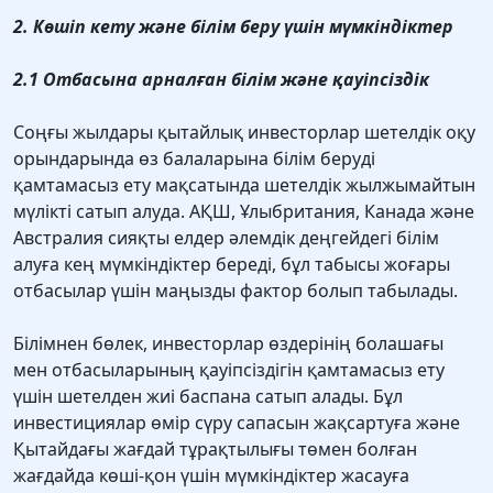
2. Көшіп кету және білім беру үшін мүмкіндіктер
2.1 Отбасына арналған білім және қауіпсіздік
Соңғы жылдары қытайлық инвесторлар шетелдiк оқу
орындарында өз балаларына бiлiм берудi
қамтамасыз ету мақсатында шетелдiк жылжымайтын
мүлiктi сатып алуда. АҚШ, Ұлыбритания, Канада және
Австралия сияқты елдер әлемдік деңгейдегі білім
алуға кең мүмкіндіктер береді, бұл табысы жоғары
отбасылар үшін маңызды фактор болып табылады.
Білімнен бөлек, инвесторлар өздерінің болашағы
мен отбасыларының қауіпсіздігін қамтамасыз ету
үшін шетелден жиі баспана сатып алады. Бұл
инвестициялар өмір сүру сапасын жақсартуға және
Қытайдағы жағдай тұрақтылығы төмен болған
жағдайда көші-қон үшін мүмкіндіктер жасауға