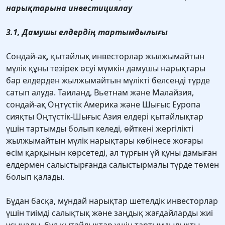
нарықтарына инвестициялау
3.1, Дамушы елдердің тартымдылығы
Сондай-ақ, қытайлық инвесторлар жылжымайтын
мүлік құны тезірек өсуі мүмкін дамушы нарықтары
бар елдерден жылжымайтын мүлікті белсенді түрде
сатып алуда. Таиланд, Вьетнам және Малайзия,
сондай-ақ Оңтүстік Америка және Шығыс Еуропа
сияқты Оңтүстік-Шығыс Азия елдері қытайлықтар
үшін тартымды болып келеді, өйткені жергілікті
жылжымайтын мүлік нарықтары көбінесе жоғары
өсім қарқынын көрсетеді, ал тұрғын үй құны дамыған
елдермен салыстырғанда салыстырмалы түрде төмен
болып қалады.
Бұдан басқа, мұндай нарықтар шетелдік инвесторлар
үшін тиімді салықтық және заңдық жағдайларды жиі