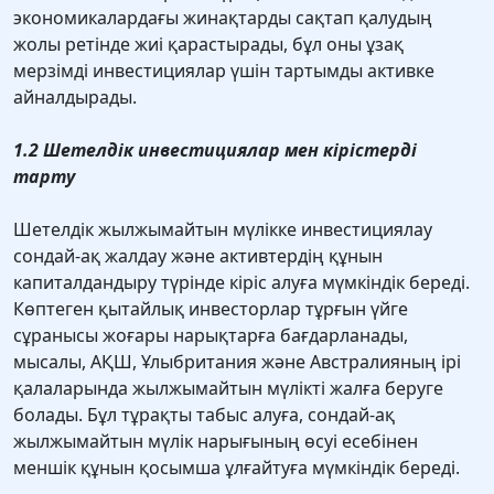
экономикалардағы жинақтарды сақтап қалудың
жолы ретінде жиі қарастырады, бұл оны ұзақ
мерзімді инвестициялар үшін тартымды активке
айналдырады.
1.2 Шетелдік инвестициялар мен кірістерді
тарту
Шетелдік жылжымайтын мүлікке инвестициялау
сондай-ақ жалдау және активтердің құнын
капиталдандыру түрінде кіріс алуға мүмкіндік береді.
Көптеген қытайлық инвесторлар тұрғын үйге
сұранысы жоғары нарықтарға бағдарланады,
мысалы, АҚШ, Ұлыбритания және Австралияның ірі
қалаларында жылжымайтын мүлікті жалға беруге
болады. Бұл тұрақты табыс алуға, сондай-ақ
жылжымайтын мүлік нарығының өсуі есебінен
меншік құнын қосымша ұлғайтуға мүмкіндік береді.