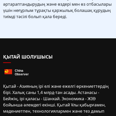
әртараптандырудың және өздері мен өз отбасылары
үшін неғұрлым тұрақты қаржылық болашақ құрудың
тиімді тәсілі болып қала береді.
ҚЫТАЙ ШОЛУШЫСЫ
Қытай - Азияның ірі елі және ежелгі өркениеттердің
бірі. Халық саны 1,4 млрд-тан асады. Астанасы -
Бейжің, ірі қаласы - Шанхай. Экономика - ЖІӨ
бойынша әлемдегі екінші. Қытай Ұлы қабырғамен,
мәдениетпен, технологиялармен және тез дамып