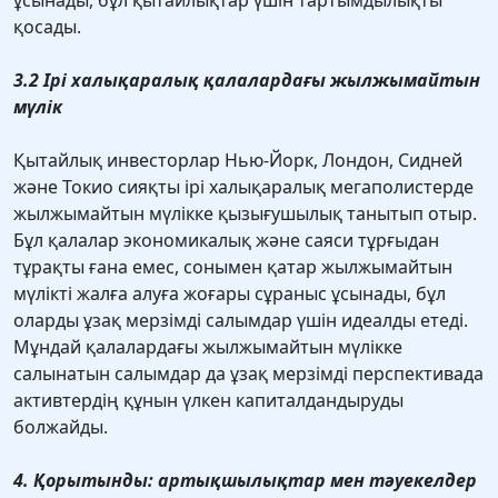
ұсынады, бұл қытайлықтар үшін тартымдылықты
қосады.
3.2 Ірі халықаралық қалалардағы жылжымайтын
мүлік
Қытайлық инвесторлар Нью-Йорк, Лондон, Сидней
және Токио сияқты ірі халықаралық мегаполистерде
жылжымайтын мүлікке қызығушылық танытып отыр.
Бұл қалалар экономикалық және саяси тұрғыдан
тұрақты ғана емес, сонымен қатар жылжымайтын
мүлікті жалға алуға жоғары сұраныс ұсынады, бұл
оларды ұзақ мерзімді салымдар үшін идеалды етеді.
Мұндай қалалардағы жылжымайтын мүлiкке
салынатын салымдар да ұзақ мерзiмдi перспективада
активтердiң құнын үлкен капиталдандыруды
болжайды.
4. Қорытынды: артықшылықтар мен тәуекелдер