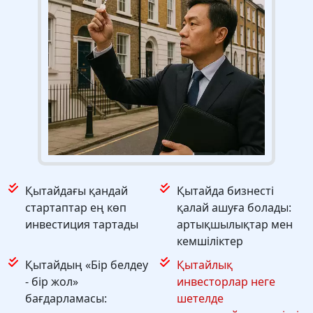
Қытайдағы қандай
Қытайда бизнесті
стартаптар ең көп
қалай ашуға болады:
инвестиция тартады
артықшылықтар мен
кемшіліктер
Қытайдың «Бір белдеу
Қытайлық
- бір жол»
инвесторлар неге
бағдарламасы:
шетелде