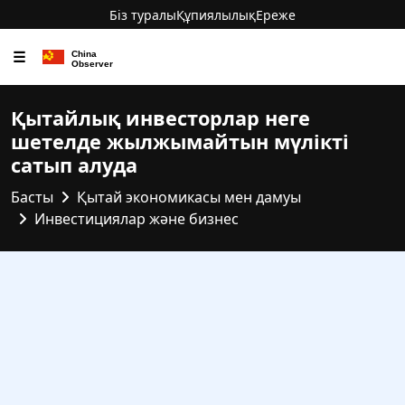
Біз туралы
Құпиялылық
Ереже
☰
Қытайлық инвесторлар неге
шетелде жылжымайтын мүлікті
сатып алуда
Басты
Қытай экономикасы мен дамуы
Инвестициялар және бизнес