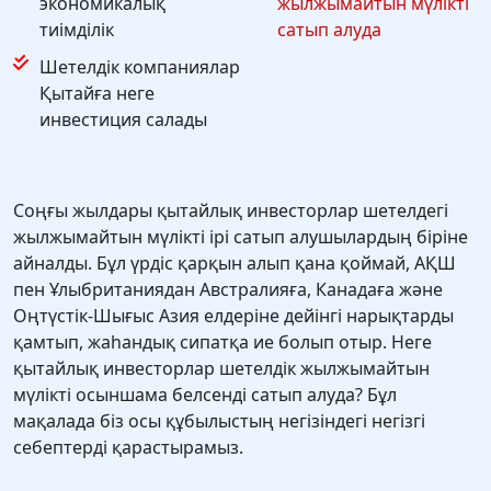
экономикалық
жылжымайтын мүлікті
тиімділік
сатып алуда
Шетелдік компаниялар
Қытайға неге
инвестиция салады
Соңғы жылдары қытайлық инвесторлар шетелдегі
жылжымайтын мүлікті ірі сатып алушылардың біріне
айналды. Бұл үрдіс қарқын алып қана қоймай, АҚШ
пен Ұлыбританиядан Австралияға, Канадаға және
Оңтүстік-Шығыс Азия елдеріне дейінгі нарықтарды
қамтып, жаһандық сипатқа ие болып отыр. Неге
қытайлық инвесторлар шетелдік жылжымайтын
мүлікті осыншама белсенді сатып алуда? Бұл
мақалада біз осы құбылыстың негізіндегі негізгі
себептерді қарастырамыз.