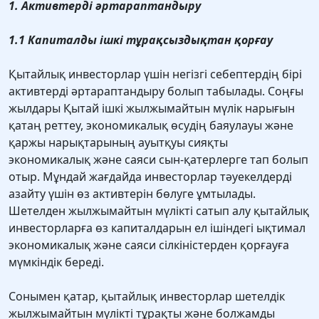
1. Активтерді әртараптандыру
1.1 Капиталды ішкі тұрақсыздықтан қорғау
Қытайлық инвесторлар үшін негізгі себептердің бірі
активтерді әртараптандыру болып табылады. Соңғы
жылдары Қытай ішкі жылжымайтын мүлік нарығын
қатаң реттеу, экономикалық өсудің баяулауы және
қаржы нарықтарының ауытқуы сияқты
экономикалық және саяси сын-қатерлерге тап болып
отыр. Мұндай жағдайда инвесторлар тәуекелдерді
азайту үшін өз активтерін бөлуге ұмтылады.
Шетелден жылжымайтын мүлікті сатып алу қытайлық
инвесторларға өз капиталдарын ел ішіндегі ықтимал
экономикалық және саяси сілкіністерден қорғауға
мүмкіндік береді.
Сонымен қатар, қытайлық инвесторлар шетелдік
жылжымайтын мүлікті тұрақты және болжамды