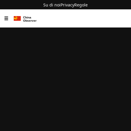
Su di noi
Privacy
Regole
☰