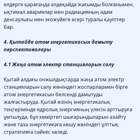
елдерге қарағанда әлдеқайда жағымды болғанымен,
ықтимал авариялар мен радиацияның адам
денсаулығы мен экожүйеге әсері туралы қауіптер
бар.
4. Қытайда атом энергетикасын дамыту
перспективалары
4.1 Жаңа атом электр станцияларын салу
Қытай алдағы онжылдықтарда жаңа атом электр
станцияларын салу жөніндегі жоспарлармен бірге
атом энергетикасын белсенді дамытуды
жалғастыруда. Қытай өзінің энергетикалық
теңгерімінде ядролық энергияның үлесін арттыруға
ұмтылуда, бұл көміртегі шығарындыларын азайту
және таза энергетикаға көшу жөніндегі ұлттық
стратегияға сәйкес келеді.