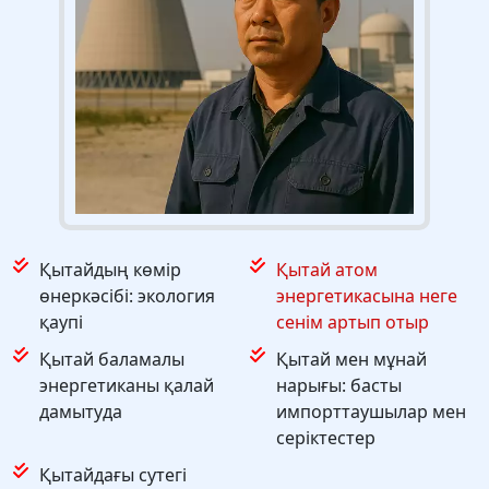
Қытайдың көмір
Қытай атом
өнеркәсібі: экология
энергетикасына неге
қаупі
сенім артып отыр
Қытай баламалы
Қытай мен мұнай
энергетиканы қалай
нарығы: басты
дамытуда
импорттаушылар мен
серіктестер
Қытайдағы сутегі