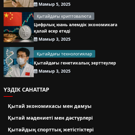
Мамыр 5, 2025
Қытайдағы криптовалюта
Цифрлық юань әлемдік экономикаға
қалай әсер етеді
Мамыр 3, 2025
Қытайдағы технологиялар
Қытайдағы генетикалық зерттеулер
Мамыр 3, 2025
ҮЗДІК САНАТТАР
Қытай экономикасы мен дамуы
Қытай мәдениеті мен дәстүрлері
Қытайдың спорттық жетістіктері