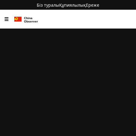
Біз туралы
Құпиялылық
Ереже
☰