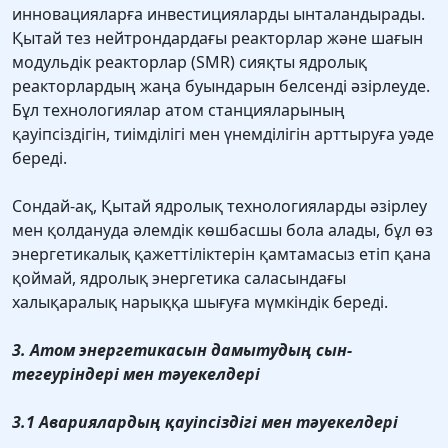
инновацияларға инвестицияларды ынталандырады.
Қытай тез нейтрондардағы реакторлар және шағын
модульдік реакторлар (SMR) сияқты ядролық
реакторлардың жаңа буындарын белсенді әзірлеуде.
Бұл технологиялар атом станцияларының
қауіпсіздігін, тиімділігі мен үнемділігін арттыруға уәде
береді.
Сондай-ақ, Қытай ядролық технологияларды әзірлеу
мен қолдануда әлемдік көшбасшы бола алады, бұл өз
энергетикалық қажеттіліктерін қамтамасыз етіп қана
қоймай, ядролық энергетика саласындағы
халықаралық нарыққа шығуға мүмкіндік береді.
3. Атом энергетикасын дамытудың сын-
тегеуріндері мен тәуекелдері
3.1 Авариялардың қауіпсіздігі мен тәуекелдері