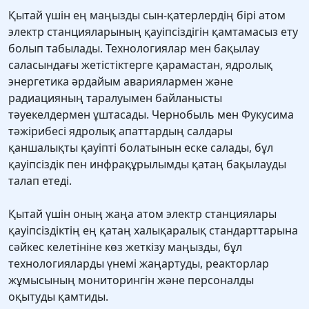
Қытай үшін ең маңызды сын-қатерлердің бірі атом
электр станцияларының қауіпсіздігін қамтамасыз ету
болып табылады. Технологиялар мен бақылау
саласындағы жетістіктерге қарамастан, ядролық
энергетика әрдайым авариялармен және
радиацияның таралуымен байланысты
тәуекелдермен ұштасады. Чернобыль мен Фукусима
тәжірибесі ядролық апаттардың салдары
қаншалықты қауіпті болатынын еске салады, бұл
қауіпсіздік пен инфрақұрылымды қатаң бақылауды
талап етеді.
Қытай үшін оның жаңа атом электр станциялары
қауіпсіздіктің ең қатаң халықаралық стандарттарына
сәйкес келетініне көз жеткізу маңызды, бұл
технологияларды үнемі жаңартуды, реакторлар
жұмысының мониторингін және персоналды
оқытуды қамтиды.