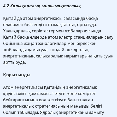
4.2 Халықаралық ынтымақтастық
Қытай да атом энергетикасы саласында басқа
елдермен белсенді ынтымақтастық орнатуда.
Халықаралық серіктестермен жобалар аясында
Қытай басқа елдерде атом электр станцияларын салу
бойынша жаңа технологиялар мен бірлескен
жобаларды дамытуда, сондай-ақ ядролық
энергетиканың халықаралық нарықтарына қатысуын
арттыруда.
Қорытынды
Атом энергетикасы Қытайдың энергетикалық
қауіпсіздікті қамтамасыз етуге және көміртегі
бейтараптығына қол жеткізуге бағытталған
энергетикалық стратегиясының маңызды бөлігі
болып табылады. Ядролық энергетиканы дамыту