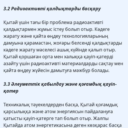
3.2 Радиоактивті қалдықтарды басқару
Қытай үшін тағы бір проблема радиоактивті
қалдықтармен жұмыс істеу болып отыр. Кәдеге
жарату және қайта өңдеу технологияларының
дамуына қарамастан, жоғары белсендi қалдықтарды
кәдеге жарату мәселесi ашық күйiнде қалып отыр.
Қытай қоршаған орта мен халыққа қауіп-қатерді
азайту үшін радиоактивті материалдарды сақтау мен
қайта өңдеу жүйесін дамытуға мәжбүр болады.
3.3 Әлеуметтік қабылдау және қоғамдық қауіп-
қатер
Техникалық тәуекелдерден басқа, Қытай қоғамдық
қарсылыққа және атом энергиясын пайдалануға
қатысты қауіп-қатерге тап болып отыр. Жалпы
Қытайда атом энергетикасына деген көзқарас басқа