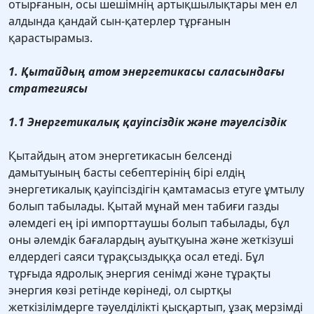
отырғанын, осы шешімнің артықшылықтары мен ел
алдында қандай сын-қатерлер тұрғанын
қарастырамыз.
1. Қытайдың атом энергетикасы саласындағы
стратегиясы
1.1 Энергетикалық қауіпсіздік және тәуелсіздік
Қытайдың атом энергетикасын белсенді
дамытуының басты себептерінің бірі елдің
энергетикалық қауіпсіздігін қамтамасыз етуге ұмтылу
болып табылады. Қытай мұнай мен табиғи газды
әлемдегі ең ірі импорттаушы болып табылады, бұл
оны әлемдік бағалардың ауытқуына және жеткізуші
елдердегі саяси тұрақсыздыққа осал етеді. Бұл
тұрғыда ядролық энергия сенімді және тұрақты
энергия көзі ретінде көрінеді, ол сыртқы
жеткізілімдерге тәуелділікті қысқартып, ұзақ мерзімді