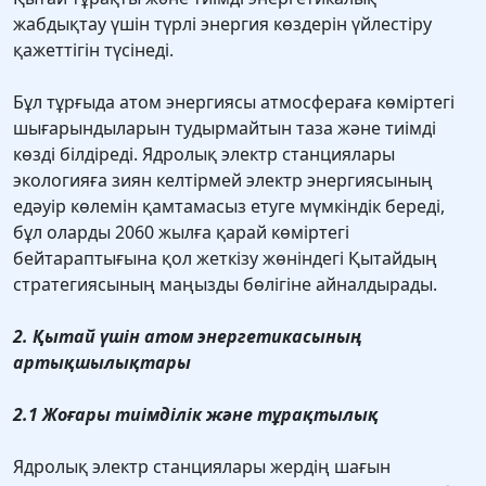
жабдықтау үшін түрлі энергия көздерін үйлестіру
қажеттігін түсінеді.
Бұл тұрғыда атом энергиясы атмосфераға көміртегі
шығарындыларын тудырмайтын таза және тиімді
көзді білдіреді. Ядролық электр станциялары
экологияға зиян келтірмей электр энергиясының
едәуір көлемін қамтамасыз етуге мүмкіндік береді,
бұл оларды 2060 жылға қарай көміртегі
бейтараптығына қол жеткізу жөніндегі Қытайдың
стратегиясының маңызды бөлігіне айналдырады.
2. Қытай үшін атом энергетикасының
артықшылықтары
2.1 Жоғары тиімділік және тұрақтылық
Ядролық электр станциялары жердің шағын