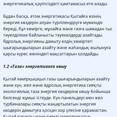
энергетикалық қауіпсіздікті қамтамасыз ете алады.
Бұдан басқа, атом энергетикасы Қытайға өзінің
энергия көздерін алуан түрлілендіруге мүмкіндік
береді, бұл көмірге, мұнайға және газға шамадан тыс
тәуелділікке байланысты тәуекелдерді азайтады.
Ядролық энергияны дамыту елдің көміртегі
шығарындыларын азайту және жаһандық жылынуға
қарсы күрес жөніндегі мақсаттарын қолдайды.
1.2 «Таза» энергетикаға көшу
Қытай көмірқышқыл газы шығарындыларын азайту
және күн, жел және ядролық энергетика сияқты
экологиялық таза энергия көздеріне көшу бойынша
белсенді жұмыс істеуде. Күн панельдері мен жел
турбиналары сияқты жаңартылатын энергия
көздерін дамытуға қосқан зор үлесіне қарамастан,
Қытай тұрақты және тиімді энергетикалық