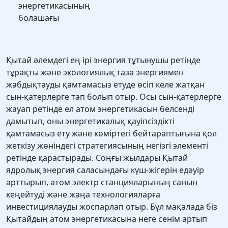
энергетикасының
болашағы
Қытай әлемдегі ең ірі энергия тұтынушы ретінде
тұрақты және экологиялық таза энергиямен
жабдықтауды қамтамасыз етуде өсіп келе жатқан
сын-қатерлерге тап болып отыр. Осы сын-қатерлерге
жауап ретінде ел атом энергетикасын белсенді
дамытып, оны энергетикалық қауіпсіздікті
қамтамасыз ету және көміртегі бейтараптығына қол
жеткізу жөніндегі стратегиясының негізгі элементі
ретінде қарастырады. Соңғы жылдары Қытай
ядролық энергия саласындағы күш-жігерін едәуір
арттырып, атом электр станцияларының санын
кеңейтуді және жаңа технологияларға
инвестициялауды жоспарлап отыр. Бұл мақалада біз
Қытайдың атом энергетикасына неге сенім артып