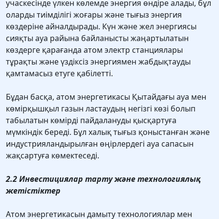
учаскесінде үлкен көлемде энергия өндіре алады, бұл
оларды тиімділігі жоғары және тығыз энергия
көздеріне айналдырады. Күн және жел энергиясы
сияқты ауа райына байланысты жаңартылатын
көздерге қарағанда атом электр станциялары
тұрақты және үздіксіз энергиямен жабдықтауды
қамтамасыз етуге қабілетті.
Бұдан басқа, атом энергетикасы Қытайдағы ауа мен
көмірқышқыл газын ластаудың негізгі көзі болып
табылатын көмірді пайдалануды қысқартуға
мүмкіндік береді. Бұл халық тығыз қоныстанған және
индустрияландырылған өңірлердегі ауа сапасын
жақсартуға көмектеседі.
2.2 Инвестициялар тарту және технологиялық
жетістіктер
Атом энергетикасын дамыту технологиялар мен