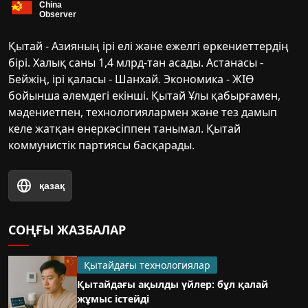
Қытай - Азияның ірі елі және ежелгі өркениеттердің
бірі. Халық саны 1,4 млрд-тан асады. Астанасы -
Бейжің, ірі қаласы - Шанхай. Экономика - ЖІӨ
бойынша әлемдегі екінші. Қытай Ұлы қабырғамен,
мәдениетпен, технологиялармен және тез дамып
келе жатқан өнеркәсіппен танымал. Қытай
коммунистік партиясы басқарады.
қазақ
СОҢҒЫ ЖАЗБАЛАР
Қытайдағы технологиялар
Қытайдағы ақылды үйлер: бұл қалай
жұмыс істейді