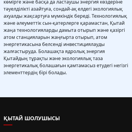
көмірге және басқа да ластаушы энергия көздеріне
тәуелділікті азайтуға, сондай-ақ елдегі экологиялық
ахуалды жақсартуға мүмкіндік береді. Технологиялық
және әлеуметтік сын-қатерлерге қарамастан, Қытай
жаңа технологияларды дамыта отырып және қазіргі
атом станцияларын жаңғырта отырып, атом
энергетикасына белсенді инвестициялауды
жалғастыруда. Болашақта ядролық энергия
Қытайдың тұрақты және экологиялық таза
энергетикалық болашағын қамтамасыз етудегі негізгі
элементтердің бірі болады.
ҚЫТАЙ ШОЛУШЫСЫ