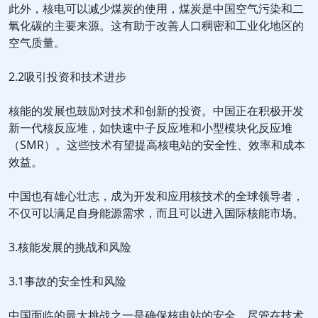
此外，核电可以减少煤炭的使用，煤炭是中国空气污染和二
氧化碳的主要来源。这有助于改善人口稠密和工业化地区的
空气质量。
2.2吸引投资和技术进步
核能的发展也鼓励对技术和创新的投资。中国正在积极开发
新一代核反应堆，如快速中子反应堆和小型模块化反应堆
（SMR）。这些技术有望提高核电站的安全性、效率和成本
效益。
中国也有雄心壮志，成为开发和应用核技术的全球领导者，
不仅可以满足自身能源需求，而且可以进入国际核能市场。
3.核能发展的挑战和风险
3.1事故的安全性和风险
中国面临的最大挑战之一是确保核电站的安全。尽管在技术