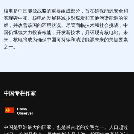
核电是中国能源战略的重要组成部分，旨在确保能源安全和
实现碳中和。核电的发展将减少对煤炭和其他污染能源的依
赖，并改善该国的环境状况。尽管面临技术和社会挑战，中
国仍继续大力投资核能，开发新技术，升级现有核电站。未
来，核电将成为确保中国可持续和清洁能源未来的关键要素
之一。
中国专栏作家
中国是亚洲最大的国家，也是最古老的文明之一。人口超过