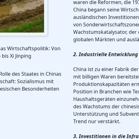
waren die Reformen, die 19
China begann seine Wirtsch
ausländischen Investitionen
von Sonderwirtschaftszone
Wachstumskatalysator, der
globalen Märkten und auslä
as Wirtschaftspolitik: Von
2. Industrielle Entwicklun
bis Xi Jinping
China ist zu einer Fabrik de
Rolle des Staates in Chinas
mit billigen Waren bereitste
schaft: Sozialismus mit
Produktionskapazitäten erm
nesischen Besonderheiten
Position in Branchen wie Te
Haushaltsgeräten einzuneh
des Wachstums der chinesis
Unterstützung und Subventi
Trend nur verstärkt.
3. Investitionen in die Infr