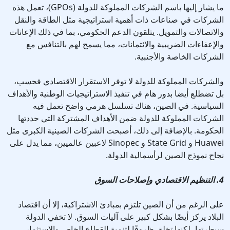
ما يشار إليها باسم الشركات المملوكة للدولة (GPOs)، تعمل هذه
الشركات في صناعات ذات أهمية استراتيجية مثل الطاقة والنقل
والاتصالات والتمويل. يتلقون الدعم الحكومي، بما في ذلك الإعانات
والإعفاءات الضريبية والائتمانات، مما يسمح لهم بالتنافس مع
الشركات الخاصة والأجنبية.
والشركات المملوكة للدولة لا توفر الاستقرار الاقتصادي فحسب،
بل تضطلع أيضا بدور هام في تنفيذ الاستراتيجيات الوطنية والأهداف
السياسية. في الصين، هناك تسلسل هرمي واضح تعمل فيه
الشركات المملوكة للدولة ضمن الأهداف المشتركة التي حددتها
الحكومة. بالإضافة إلى ذلك، أصبحت الشركات الصينية الكبرى مثل
Huawei و State Grid و Sinopec لاعبين عالميين، مما يدل على
نجاح نموذج الصين لرأسمالية الدولة.
4. التنظيم الاقتصادي وإصلاحات السوق
على الرغم من أن الصين تلتزم بمبادئ الاشتراكية، إلا أن اقتصاد
البلاد يركز أيضًا بشكل كبير على آليات السوق. لا تخفي الدولة
سيطرتها، لكنها تخلق ظروفًا لتنمية القطاع الخاص والاستثمار