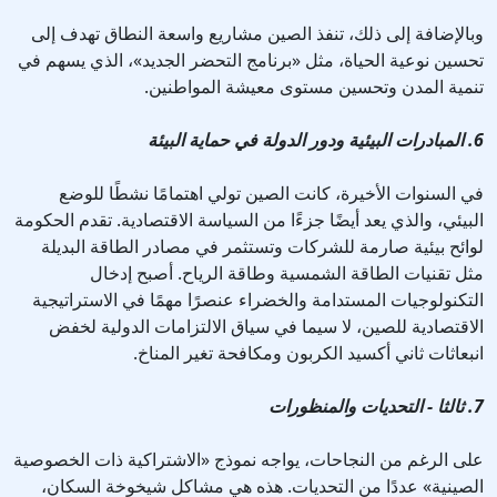
وبالإضافة إلى ذلك، تنفذ الصين مشاريع واسعة النطاق تهدف إلى
تحسين نوعية الحياة، مثل «برنامج التحضر الجديد»، الذي يسهم في
تنمية المدن وتحسين مستوى معيشة المواطنين.
6. المبادرات البيئية ودور الدولة في حماية البيئة
في السنوات الأخيرة، كانت الصين تولي اهتمامًا نشطًا للوضع
البيئي، والذي يعد أيضًا جزءًا من السياسة الاقتصادية. تقدم الحكومة
لوائح بيئية صارمة للشركات وتستثمر في مصادر الطاقة البديلة
مثل تقنيات الطاقة الشمسية وطاقة الرياح. أصبح إدخال
التكنولوجيات المستدامة والخضراء عنصرًا مهمًا في الاستراتيجية
الاقتصادية للصين، لا سيما في سياق الالتزامات الدولية لخفض
انبعاثات ثاني أكسيد الكربون ومكافحة تغير المناخ.
7. ثالثا - التحديات والمنظورات
على الرغم من النجاحات، يواجه نموذج «الاشتراكية ذات الخصوصية
الصينية» عددًا من التحديات. هذه هي مشاكل شيخوخة السكان،