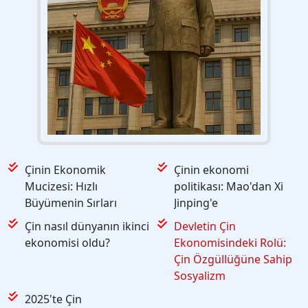
Çinin Ekonomik
Çinin ekonomi
Mucizesi: Hızlı
politikası: Mao'dan Xi
Büyümenin Sırları
Jinping'e
Çin nasıl dünyanın ikinci
Devletin Çin
ekonomisi oldu?
Ekonomisindeki Rolü:
Çin Özgüllüğüne Sahip
Sosyalizm
2025'te Çin