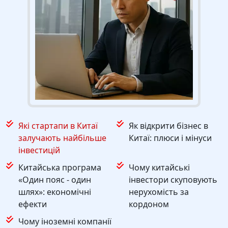
Які стартапи в Китаї
Як відкрити бізнес в
залучають найбільше
Китаї: плюси і мінуси
інвестицій
Китайська програма
Чому китайські
«Один пояс - один
інвестори скуповують
шлях»: економічні
нерухомість за
ефекти
кордоном
Чому іноземні компанії