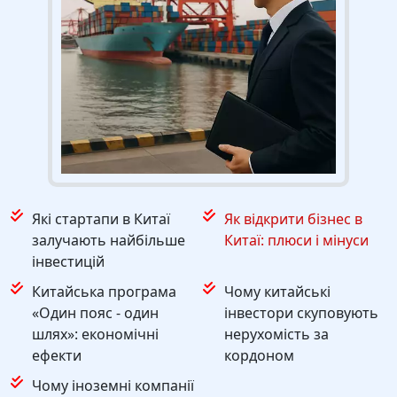
Які стартапи в Китаї
Як відкрити бізнес в
залучають найбільше
Китаї: плюси і мінуси
інвестицій
Китайська програма
Чому китайські
«Один пояс - один
інвестори скуповують
шлях»: економічні
нерухомість за
ефекти
кордоном
Чому іноземні компанії