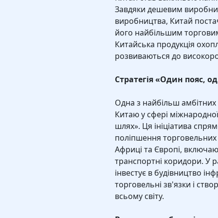
Завдяки дешевим виробни
виробництва, Китай постач
його найбільшим торговим
Китайська продукція охопл
розвиваються до високоро
Стратегія «Один пояс, о
Одна з найбільш амбітних 
Китаю у сфері міжнародної 
шлях». Ця ініціатива спря
поліпшення торговельних зв
Африці та Європі, включаюч
транспортні коридори. У 
інвестує в будівництво ін
торговельні зв'язки і ств
всьому світу.