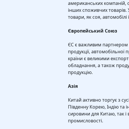
американських компаній, о
інших споживчих товарів. У
товари, як соя, автомобілі
Європейський Союз
ЄС є важливим партнером 
продукції, автомобільної 
країни є великими експор
обладнання, а також проду
продукцію.
Азія
Китай активно торгує з сус
Південну Корею, Індію та і
сировини для Китаю, так і
промисловості.