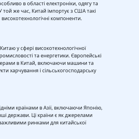
собливо в області електроніки, одягу та
 той же час, Китай імпортує з США такі
 і високотехнологічні компоненти.
Китаю у сфері високотехнологічної
промисловості та енергетики. Європейські
терами в Китай, включаючи машини та
кти харчування і сільськогосподарську
ідніми країнами в Азії, включаючи Японію,
нші держави. Ці країни є як джерелами
 важливими ринками для китайської