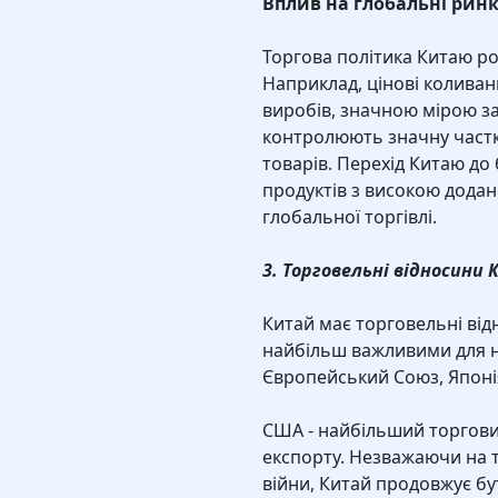
Вплив на глобальні рин
Торгова політика Китаю ро
Наприклад, цінові коливан
виробів, значною мірою за
контролюють значну частк
товарів. Перехід Китаю до
продуктів з високою дода
глобальної торгівлі.
3. Торговельні відносини
Китай має торговельні відн
найбільш важливими для нь
Європейський Союз, Японія,
США - найбільший торгови
експорту. Незважаючи на т
війни, Китай продовжує б