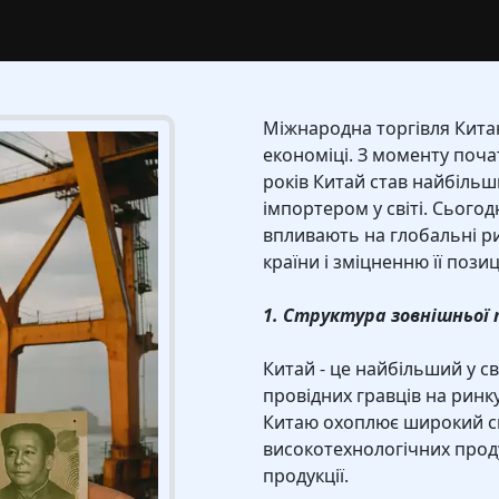
Міжнародна торгівля Китаю
економіці. З моменту почат
років Китай став найбіль
імпортером у світі. Сьогодн
впливають на глобальні р
країни і зміцненню її пози
1. Структура зовнішньої
Китай - це найбільший у св
провідних гравців на ринку
Китаю охоплює широкий спе
високотехнологічних проду
продукції.