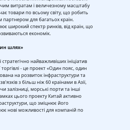
чим витратам і величезному масштабу
ає товари по всьому світу, що робить
 партнером для багатьох країн.
ює широкий спектр ринків, від країн, що
звиваються економік.
дин шлях»
і стратегічно найважливіших ініціатив
торгівлі - це проект «Один пояс, один
мована на розвиток інфраструктури та
'язків з більш ніж 60 країнами в Азії,
и залізниці, морські порти та інші
рамках цього проекту Китай активно
фраструктури, що зміцнює його
орює нові можливості для компаній по