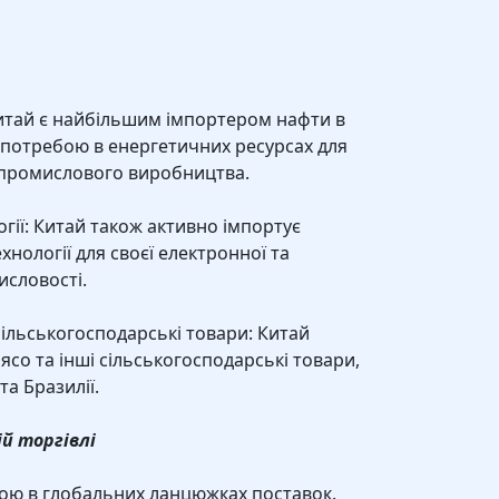
Китай є найбільшим імпортером нафти в
 потребою в енергетичних ресурсах для
 промислового виробництва.
огії: Китай також активно імпортує
ехнології для своєї електронної та
исловості.
сільськогосподарські товари: Китай
ясо та інші сільськогосподарські товари,
та Бразилії.
ій торгівлі
ою в глобальних ланцюжках поставок.