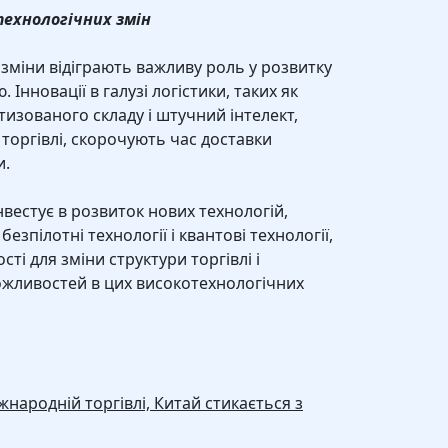
технологічних змін
і зміни відіграють важливу роль у розвитку
 Інновації в галузі логістики, таких як
изованого складу і штучний інтелект,
торгівлі, скорочують час доставки
и.
нвестує в розвиток нових технологій,
безпілотні технології і квантові технології,
ті для зміни структури торгівлі і
жливостей в цих високотехнологічних
жнародній торгівлі, Китай стикається з