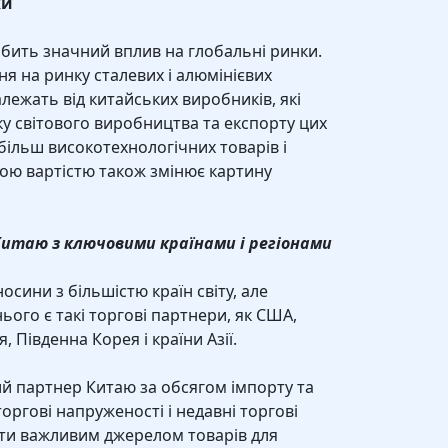
ки
бить значний вплив на глобальні ринки.
ня на ринку сталевих і алюмінієвих
лежать від китайських виробників, які
у світового виробництва та експорту цих
 більш високотехнологічних товарів і
ною вартістю також змінює картину
 Китаю з ключовими країнами і регіонами
осини з більшістю країн світу, але
ого є такі торгові партнери, як США,
 Південна Корея і країни Азії.
й партнер Китаю за обсягом імпорту та
оргові напруженості і недавні торгові
ути важливим джерелом товарів для