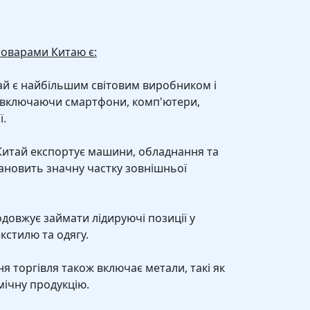
оварами Китаю є:
итай є найбільшим світовим виробником і
 включаючи смартфони, комп'ютери,
ї.
Китай експортує машини, обладнання та
ановить значну частку зовнішньої
родовжує займати лідируючі позиції у
кстилю та одягу.
шня торгівля також включає метали, такі як
імічну продукцію.