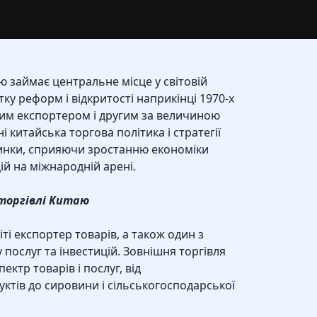
 займає центральне місце у світовій
ку реформ і відкритості наприкінці 1970-х
шим експортером і другим за величиною
і китайська торгова політика і стратегії
инки, сприяючи зростанню економіки
цій на міжнародній арені.
 торгівлі Китаю
іті експортер товарів, а також один з
 послуг та інвестицій. Зовнішня торгівля
ктр товарів і послуг, від
ктів до сировини і сільськогосподарської