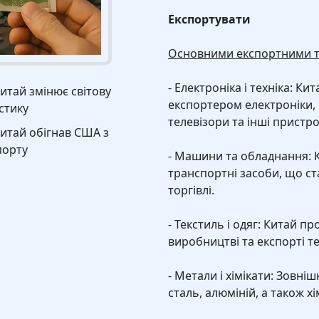
Експортувати
Основними експортними т
- Електроніка і техніка: К
Китай змінює світову
експортером електроніки,
стику
телевізори та інші пристро
Китай обігнав США з
порту
- Машини та обладнання: 
транспортні засоби, що ст
торгівлі.
- Текстиль і одяг: Китай п
виробництві та експорті те
- Метали і хімікати: Зовні
сталь, алюміній, а також х