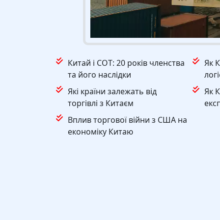
Китай і СОТ: 20 років членства
Як 
та його наслідки
логі
Які країни залежать від
Як 
торгівлі з Китаєм
екс
Вплив торгової війни з США на
економіку Китаю