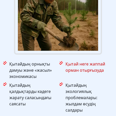
Қытайдың орнықты
Қытай неге жаппай
дамуы және «жасыл»
орман отырғызуда
экономикасы
Қытайдың
Қытайдың
қалдықтарды кәдеге
экологиялық
жарату саласындағы
проблемалары:
саясаты
жылдам өсудің
салдары