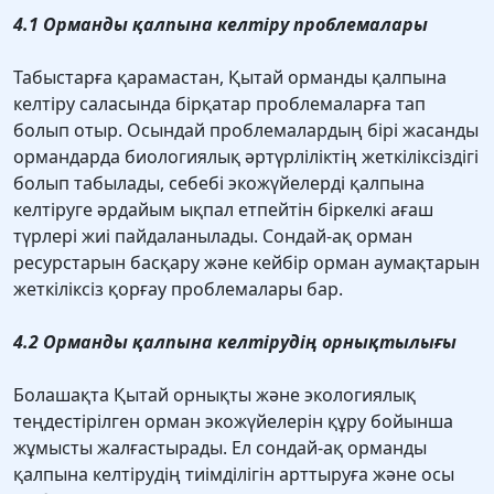
4.1 Орманды қалпына келтіру проблемалары
Табыстарға қарамастан, Қытай орманды қалпына
келтіру саласында бірқатар проблемаларға тап
болып отыр. Осындай проблемалардың бiрi жасанды
ормандарда биологиялық әртүрлiлiктiң жеткiлiксiздiгi
болып табылады, себебi экожүйелердi қалпына
келтiруге әрдайым ықпал етпейтiн бiркелкi ағаш
түрлерi жиі пайдаланылады. Сондай-ақ орман
ресурстарын басқару және кейбір орман аумақтарын
жеткіліксіз қорғау проблемалары бар.
4.2 Орманды қалпына келтірудің орнықтылығы
Болашақта Қытай орнықты және экологиялық
теңдестірілген орман экожүйелерін құру бойынша
жұмысты жалғастырады. Ел сондай-ақ орманды
қалпына келтірудің тиімділігін арттыруға және осы