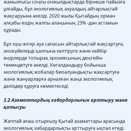
жамылғысы соңғы онжылдықтарда бірнеше пайызға
ұлғайды, бұл экологиялық ахуалдың айтарлықтай
жақсаруына әкелді. 2020 жылы Қытайдың орман
алқабы елдің жалпы алаңының 23% -дан астамын
құрады.
Бұл күш-жігер ауа сапасын айтарлықтай жақсартуға,
экожүйелерді қалпына келтіруге және кейбір
өңірлерде топырақ эрозиясының деңгейін
төмендетуге әкелді. Көгалдандыру бойынша
экологиялық жобалар биоалуандықты жақсартуға
және жануарларға арналған жаңа экологиялық
дәліздер құруға көмектеседі.
3.2 Азаматтардың хабардарлығын арттыру және
қатысуы
Жаппай ағаш отырғызу Қытай азаматтары арасында
экологиялық хабардарлықты арттыруға ықпал етеді.