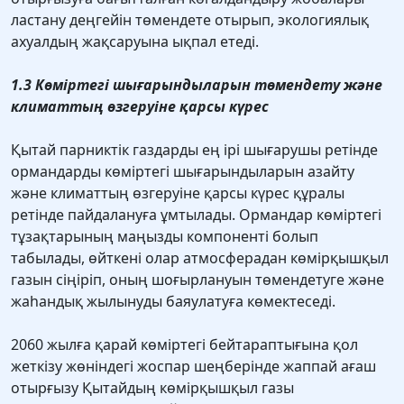
ластану деңгейін төмендете отырып, экологиялық
ахуалдың жақсаруына ықпал етеді.
1.3 Көміртегі шығарындыларын төмендету және
климаттың өзгеруіне қарсы күрес
Қытай парниктік газдарды ең ірі шығарушы ретінде
ормандарды көміртегі шығарындыларын азайту
және климаттың өзгеруіне қарсы күрес құралы
ретінде пайдалануға ұмтылады. Ормандар көміртегі
тұзақтарының маңызды компоненті болып
табылады, өйткені олар атмосферадан көмірқышқыл
газын сіңіріп, оның шоғырлануын төмендетуге және
жаһандық жылынуды баяулатуға көмектеседі.
2060 жылға қарай көміртегі бейтараптығына қол
жеткізу жөніндегі жоспар шеңберінде жаппай ағаш
отырғызу Қытайдың көмірқышқыл газы