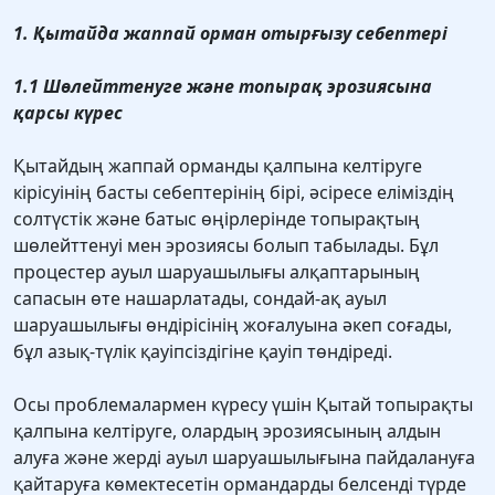
1. Қытайда жаппай орман отырғызу себептері
1.1 Шөлейттенуге және топырақ эрозиясына
қарсы күрес
Қытайдың жаппай орманды қалпына келтіруге
кірісуінің басты себептерінің бірі, әсіресе еліміздің
солтүстік және батыс өңірлерінде топырақтың
шөлейттенуі мен эрозиясы болып табылады. Бұл
процестер ауыл шаруашылығы алқаптарының
сапасын өте нашарлатады, сондай-ақ ауыл
шаруашылығы өндірісінің жоғалуына әкеп соғады,
бұл азық-түлік қауіпсіздігіне қауіп төндіреді.
Осы проблемалармен күресу үшін Қытай топырақты
қалпына келтіруге, олардың эрозиясының алдын
алуға және жерді ауыл шаруашылығына пайдалануға
қайтаруға көмектесетін ормандарды белсенді түрде