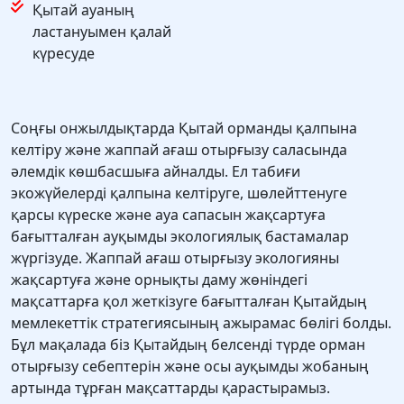
Қытай ауаның
ластануымен қалай
күресуде
Соңғы онжылдықтарда Қытай орманды қалпына
келтіру және жаппай ағаш отырғызу саласында
әлемдік көшбасшыға айналды. Ел табиғи
экожүйелерді қалпына келтіруге, шөлейттенуге
қарсы күреске және ауа сапасын жақсартуға
бағытталған ауқымды экологиялық бастамалар
жүргізуде. Жаппай ағаш отырғызу экологияны
жақсартуға және орнықты даму жөніндегі
мақсаттарға қол жеткізуге бағытталған Қытайдың
мемлекеттік стратегиясының ажырамас бөлігі болды.
Бұл мақалада біз Қытайдың белсенді түрде орман
отырғызу себептерін және осы ауқымды жобаның
артында тұрған мақсаттарды қарастырамыз.