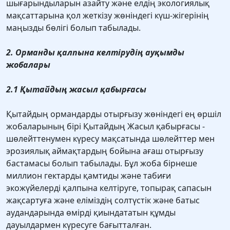
шығарындыларын азайту және елдің экологиялық
мақсаттарына қол жеткізу жөніндегі күш-жігерінің
маңызды бөлігі болып табылады.
2. Орманды қалпына келтірудің ауқымды
жобалары
2.1 Қытайдың жасыл қабырғасы
Қытайдың ормандарды отырғызу жөніндегі ең өршіл
жобаларының бірі Қытайдың Жасыл қабырғасы -
шөлейттенумен күресу мақсатында шөлейттер мен
эрозиялық аймақтардың бойына ағаш отырғызу
бастамасы болып табылады. Бұл жоба бірнеше
миллион гектарды қамтиды және табиғи
экожүйелерді қалпына келтіруге, топырақ сапасын
жақсартуға және еліміздің солтүстік және батыс
аудандарында өмірді қиындататын құмды
дауылдармен күресуге бағытталған.