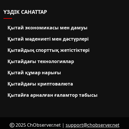
ҮЗДІК САНАТТАР
Қытай экономикасы мен дамуы
Қытай мәдениеті мен дәстүрлері
Қытайдың спорттық жетістіктері
Қытайдағы технологиялар
Қытай құмар нарығы
Қытайдағы криптовалюта
Қытайға арналған ғаламтор табысы
2025 ChObserver.net |
support@chobserver.net