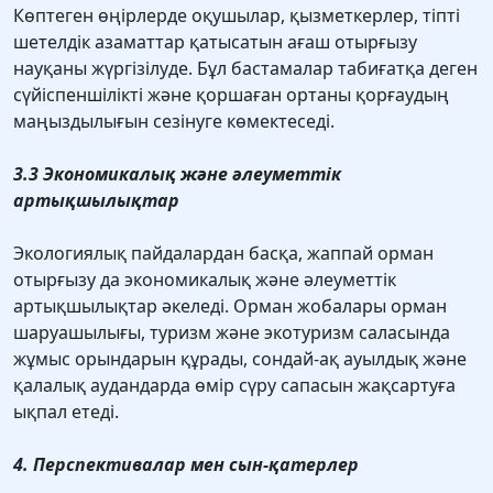
Көптеген өңірлерде оқушылар, қызметкерлер, тіпті
шетелдік азаматтар қатысатын ағаш отырғызу
науқаны жүргізілуде. Бұл бастамалар табиғатқа деген
сүйіспеншілікті және қоршаған ортаны қорғаудың
маңыздылығын сезінуге көмектеседі.
3.3 Экономикалық және әлеуметтік
артықшылықтар
Экологиялық пайдалардан басқа, жаппай орман
отырғызу да экономикалық және әлеуметтік
артықшылықтар әкеледі. Орман жобалары орман
шаруашылығы, туризм және экотуризм саласында
жұмыс орындарын құрады, сондай-ақ ауылдық және
қалалық аудандарда өмір сүру сапасын жақсартуға
ықпал етеді.
4. Перспективалар мен сын-қатерлер