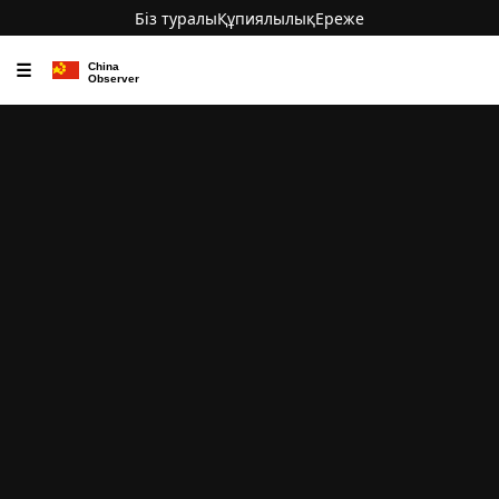
Біз туралы
Құпиялылық
Ереже
☰