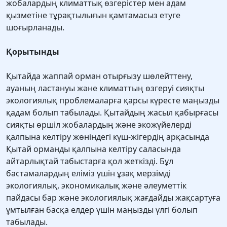
жобалардың климаттық өзгерістер мен адам
қызметіне тұрақтылығын қамтамасыз етуге
шоғырланады.
Қорытынды
Қытайда жаппай орман отырғызу шөлейттену,
ауаның ластануы және климаттың өзгеруі сияқты
экологиялық проблемаларға қарсы күресте маңызды
қадам болып табылады. Қытайдың жасыл қабырғасы
сияқты өршіл жобалардың және экожүйелерді
қалпына келтіру жөніндегі күш-жігердің арқасында
Қытай орманды қалпына келтіру саласында
айтарлықтай табыстарға қол жеткізді. Бұл
бастамалардың еліміз үшін ұзақ мерзімді
экологиялық, экономикалық және әлеуметтік
пайдасы бар және экологиялық жағдайды жақсартуға
ұмтылған басқа елдер үшін маңызды үлгі болып
табылады.