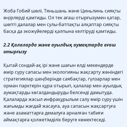
Жоба Гобий шөлі, Тяньшань және Циньлинь сияқты
өңірлерді қамтиды. Ол тек ағаш отырғызумен қатар,
шөпті далалар мен сулы-батпақты алқаптар сияқты
басқа да экожүйелерді қалпына келтіруді қамтиды.
2.2 Қалаларда және ауылдық аумақтарда ағаш
отырғызу
Қытай сондай-ақ ірі және шағын елді мекендерде
өмір сүру сапасы мен экологияны жақсарту жөніндегі
стратегиялар шеңберінде саябақтар, гүлзарлар мен
орман парктерін құра отырып, қалалар мен ауылдық
аумақтарды көгалдандыруды белсенді дамытуда.
Қалаларда жасыл инфрақұрылым салу өмір сүру үшін
жағымды жағдай жасауға, ауа сапасын жақсартуға
және азаматтарға демалуға арналған табиғи
аймақтарға қолжетімділік беруге көмектеседі.