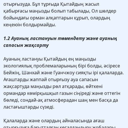
отырғызуда. Бұл тұрғыда Қытайдың жасыл
қабырғасы маңызды болып табылады, Ол шөлдер
бойындағы орман алқаптарын құрып, олардың
кеңеюін болдырмайды.
1.2 Ауаның ластануын төмендету және ауаның
сапасын жақсарту
Ауаның ластануы Қытайдың ең маңызды
экологиялық проблемаларының бірі болды, әсіресе
Бейжің, Шанхай және Гуанчжоу сияқты ірі қалаларда.
Ағаштарды жаппай отырғызу ауа сапасын
жақсартуда маңызды рөл атқарады, өйткені
ормандар көмірқышқыл газын сіңіреді және оттегін
бөледі, сондай-ақ атмосферадан шаң мен басқа да
ластағыштарды сүзеді.
Қалаларда және олардың айналасында ағаш
отырғызуға бағытталған көгалдандыру жобалары