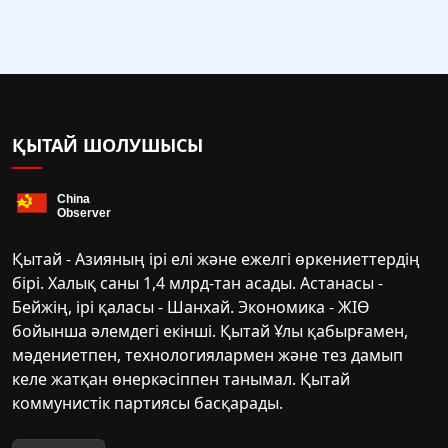
ҚЫТАЙ ШОЛУШЫСЫ
Қытай - Азияның ірі елі және ежелгі өркениеттердің
бірі. Халық саны 1,4 млрд-тан асады. Астанасы -
Бейжің, ірі қаласы - Шанхай. Экономика - ЖІӨ
бойынша әлемдегі екінші. Қытай Ұлы қабырғамен,
мәдениетпен, технологиялармен және тез дамып
келе жатқан өнеркәсіппен танымал. Қытай
коммунистік партиясы басқарады.