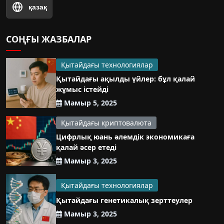
қазақ
СОҢҒЫ ЖАЗБАЛАР
Қытайдағы технологиялар
Қытайдағы ақылды үйлер: бұл қалай
жұмыс істейді
Мамыр 5, 2025
Қытайдағы криптовалюта
Цифрлық юань әлемдік экономикаға
қалай әсер етеді
Мамыр 3, 2025
Қытайдағы технологиялар
Қытайдағы генетикалық зерттеулер
Мамыр 3, 2025