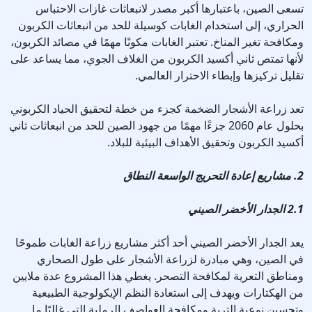
تسعى الصين، باعتبارها أكبر مصدر لانبعاثات غازات الاحتباس
الحراري، إلى استخدام الغابات كوسيلة للحد من انبعاثات الكربون
ومكافحة تغير المناخ. تعتبر الغابات مكونًا مهمًا في مصائد الكربون،
لأنها تمتص ثاني أكسيد الكربون من الغلاف الجوي، مما يساعد على
تقليل تركيزها وإبطاء الاحترار العالمي.
تعد زراعة الأشجار الضخمة كجزء من خطة لتحقيق الحياد الكربوني
بحلول عام 2060 جزءًا مهمًا من جهود الصين للحد من انبعاثات ثاني
أكسيد الكربون وتحقيق الأهداف البيئية للبلاد.
2. مشاريع إعادة التحريج الواسعة النطاق
2.1 الجدار الأخضر الصيني
يعد الجدار الأخضر الصيني أحد أكثر مشاريع زراعة الغابات طموحًا
في الصين، وهي مبادرة لزراعة الأشجار على طول الصحاري
ومناطق التعرية لمكافحة التصحر. يغطي هذا المشروع عدة ملايين
من الهكتارات ويهدف إلى استعادة النظم الإيكولوجية الطبيعية
وتحسين نوعية التربة ومكافحة العواصف الرملية التي غالبًا ما