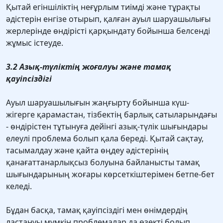
Қытай егіншіліктің неғұрлым тиімді және тұрақты
әдістерін енгізе отырып, қалған ауыл шаруашылығы
жерлерінде өндірісті қарқындату бойынша белсенді
жұмыс істеуде.
3.2 Азық-түліктің жоғалуы және тамақ
қауіпсіздігі
Ауыл шаруашылығын жаңғырту бойынша күш-
жігерге қарамастан, тізбектің барлық сатыларындағы
- өндірістен тұтынуға дейінгі азық-түлік шығындары
елеулі проблема болып қала береді. Қытай сақтау,
тасымалдау және қайта өңдеу әдістерінің
қанағаттанарлықсыз болуына байланысты тамақ
шығындарының жоғары көрсеткіштерімен бетпе-бет
келеді.
Бұдан басқа, тамақ қауіпсіздігі мен өнімдердің
ластануы мүмкін проблемалар да өзекті болып