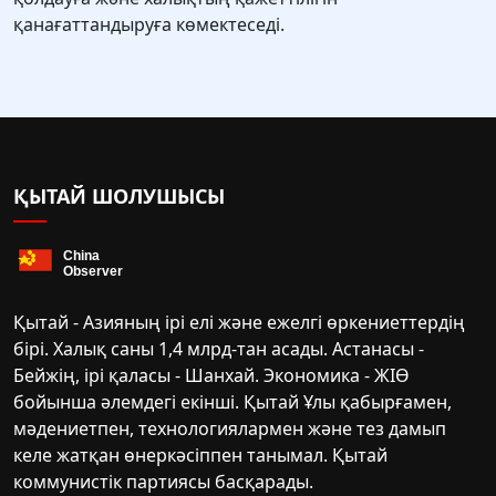
қанағаттандыруға көмектеседі.
ҚЫТАЙ ШОЛУШЫСЫ
Қытай - Азияның ірі елі және ежелгі өркениеттердің
бірі. Халық саны 1,4 млрд-тан асады. Астанасы -
Бейжің, ірі қаласы - Шанхай. Экономика - ЖІӨ
бойынша әлемдегі екінші. Қытай Ұлы қабырғамен,
мәдениетпен, технологиялармен және тез дамып
келе жатқан өнеркәсіппен танымал. Қытай
коммунистік партиясы басқарады.