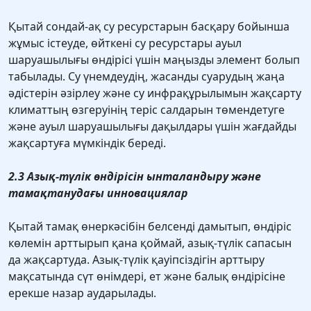
Қытай сондай-ақ су ресурстарын басқару бойынша
жұмыс істеуде, өйткені су ресурстары ауыл
шаруашылығы өндірісі үшін маңызды элемент болып
табылады. Су үнемдеудің, жасанды суарудың жаңа
әдістерін әзірлеу және су инфрақұрылымын жақсарту
климаттың өзгеруінің теріс салдарын төмендетуге
және ауыл шаруашылығы дақылдары үшін жағдайды
жақсартуға мүмкіндік береді.
2.3 Азық-түлік өндірісін ынталандыру және
тамақтанудағы инновациялар
Қытай тамақ өнеркәсібін белсенді дамытып, өндіріс
көлемін арттырып қана қоймай, азық-түлік сапасын
да жақсартуда. Азық-түлік қауіпсіздігін арттыру
мақсатында сүт өнімдері, ет және балық өндірісіне
ерекше назар аударылады.