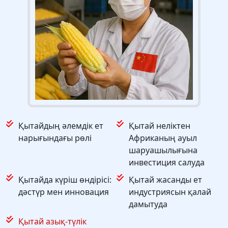
Қытайдың әлемдік ет
Қытай неліктен
нарығындағы рөлі
Африканың ауыл
шаруашылығына
инвестиция салуда
Қытайда күріш өндірісі:
Қытай жасанды ет
дәстүр мен инновация
индустриясын қалай
дамытуда
Қытай азық-түлік