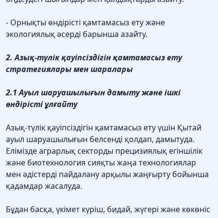
- Орнықты өндiрiстi қамтамасыз ету және
экологиялық әсердi барынша азайту.
2. Азық-түлік қауіпсіздігін қамтамасыз ету
стратегиялары мен шаралары
2.1 Ауыл шаруашылығын дамыту және ішкі
өндірісті ұлғайту
Азық-түлік қауіпсіздігін қамтамасыз ету үшін Қытай
ауыл шаруашылығын белсенді қолдап, дамытуда.
Елімізде аграрлық секторды прецизиялық егіншілік
және биотехнология сияқты жаңа технологиялар
мен әдістерді пайдалану арқылы жаңғырту бойынша
қадамдар жасалуда.
Бұдан басқа, үкімет күріш, бидай, жүгері және көкөніс