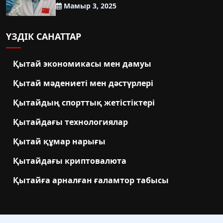
Мамыр 3, 2025
ҮЗДІК САНАТТАР
Қытай экономикасы мен дамуы
Қытай мәдениеті мен дәстүрлері
Қытайдың спорттық жетістіктері
Қытайдағы технологиялар
Қытай құмар нарығы
Қытайдағы криптовалюта
Қытайға арналған ғаламтор табысы