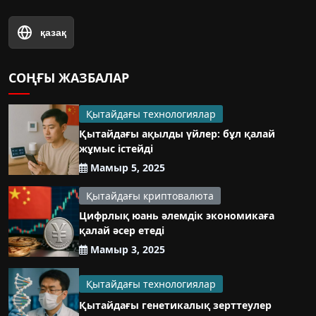
қазақ
СОҢҒЫ ЖАЗБАЛАР
Қытайдағы технологиялар
Қытайдағы ақылды үйлер: бұл қалай
жұмыс істейді
Мамыр 5, 2025
Қытайдағы криптовалюта
Цифрлық юань әлемдік экономикаға
қалай әсер етеді
Мамыр 3, 2025
Қытайдағы технологиялар
Қытайдағы генетикалық зерттеулер