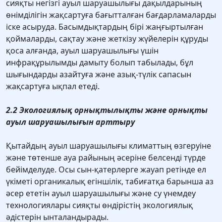
сияқты негізгі ауыл шаруашылығы дақылдарының
өнімділігін жақсартуға бағытталған бағдарламаларды
іске асыруда. Басымдықтардың бірі жаңғыртылған
қоймаларды, сақтау және жеткізу жүйелерін құруды
қоса алғанда, ауыл шаруашылығы үшін
инфрақұрылымды дамыту болып табылады, бұл
шығындарды азайтуға және азық-түлік сапасын
жақсартуға ықпал етеді.
2.2 Экологиялық орнықтылықты және орнықты
ауыл шаруашылығын арттыру
Қытайдың ауыл шаруашылығы климаттың өзгеруіне
және төтенше ауа райының әсеріне белсенді түрде
бейімделуде. Осы сын-қатерлерге жауап ретінде ел
үкіметі органикалық егіншілік, табиғатқа барынша аз
әсер ететін ауыл шаруашылығы және су үнемдеу
технологиялары сияқты өндірістің экологиялық
әдістерін ынталандырады.