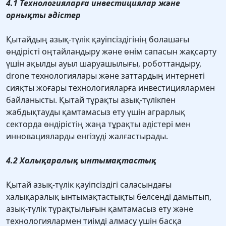
4.1 Технологияларға инвестициялар және
орнықты әдістер
Қытайдың азық-түлік қауіпсіздігінің болашағы
өндірісті оңтайландыру және өнім сапасын жақсарту
үшін ақылды ауыл шаруашылығы, роботтандыру,
drone технологиялары және заттардың интернеті
сияқты жоғары технологияларға инвестициялармен
байланысты. Қытай тұрақты азық-түлікпен
жабдықтауды қамтамасыз ету үшін аграрлық
секторда өндірістің жаңа тұрақты әдістері мен
инновацияларды енгізуді жалғастырады.
4.2 Халықаралық ынтымақтастық
Қытай азық-түлік қауіпсіздігі саласындағы
халықаралық ынтымақтастықты белсенді дамытып,
азық-түлік тұрақтылығын қамтамасыз ету және
технологиялармен тиімді алмасу үшін басқа