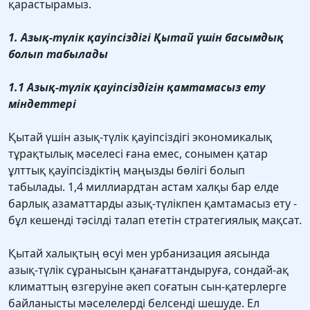
қарастырамыз.
1. Азық-түлік қауіпсіздігі Қытай үшін басымдық
болып табылады
1.1 Азық-түлік қауіпсіздігін қамтамасыз ету
міндеттері
Қытай үшін азық-түлік қауіпсіздігі экономикалық
тұрақтылық мәселесі ғана емес, сонымен қатар
ұлттық қауіпсіздіктің маңызды бөлігі болып
табылады. 1,4 миллиардтан астам халқы бар елде
барлық азаматтарды азық-түлікпен қамтамасыз ету -
бұл кешенді тәсілді талап ететін стратегиялық мақсат.
Қытай халықтың өсуі мен урбанизация аясында
азық-түлік сұранысын қанағаттандыруға, сондай-ақ
климаттың өзгеруіне әкеп соғатын сын-қатерлерге
байланысты мәселелерді белсенді шешуде. Ел