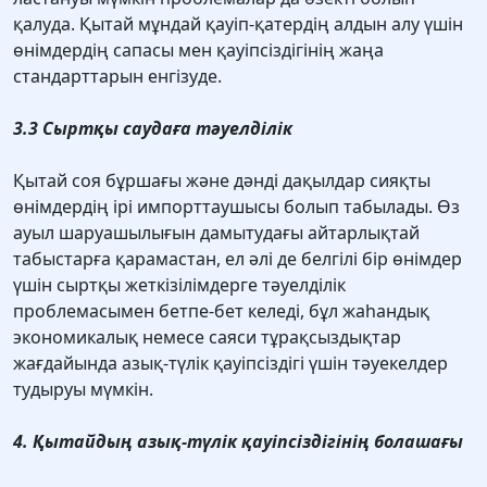
қалуда. Қытай мұндай қауіп-қатердің алдын алу үшін
өнімдердің сапасы мен қауіпсіздігінің жаңа
стандарттарын енгізуде.
3.3 Сыртқы саудаға тәуелділік
Қытай соя бұршағы және дәнді дақылдар сияқты
өнімдердің ірі импорттаушысы болып табылады. Өз
ауыл шаруашылығын дамытудағы айтарлықтай
табыстарға қарамастан, ел әлі де белгілі бір өнімдер
үшін сыртқы жеткізілімдерге тәуелділік
проблемасымен бетпе-бет келеді, бұл жаһандық
экономикалық немесе саяси тұрақсыздықтар
жағдайында азық-түлік қауіпсіздігі үшін тәуекелдер
тудыруы мүмкін.
4. Қытайдың азық-түлік қауіпсіздігінің болашағы