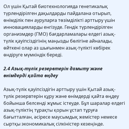
Ол үшін Қытай биотехнологияда генетикалық
түрлендірілген дақылдарды пайдалана отырып,
өнімділік пен ауруларға төзімділікті арттыру үшін
инновацияларды енгізуде. Гендік түрлендірілген
организмдер (ГМО) бағдарламалары елдегі азық-
түлік қауіпсіздігінің маңызды бөлігіне айналады,
өйткені олар аз шығынмен азық-түлікті көбірек
өндіруге мүмкіндік береді.
2.4 Азық-түлік резервтерін дамыту және
өнімдерді қайта өңдеу
Азық-түлік қауіпсіздігін арттыру үшін Қытай азық-
түлік резервтерін құру және өнімдерді қайта өңдеу
бойынша белсенді жұмыс істеуде. Бұл шаралар елдегі
азық-түліктің тұрақты қорын ұстап тұруға
бағытталған, әсіресе маусымдық жемістер немесе
сыртқы экономикалық сілкіністер кезеңінде.