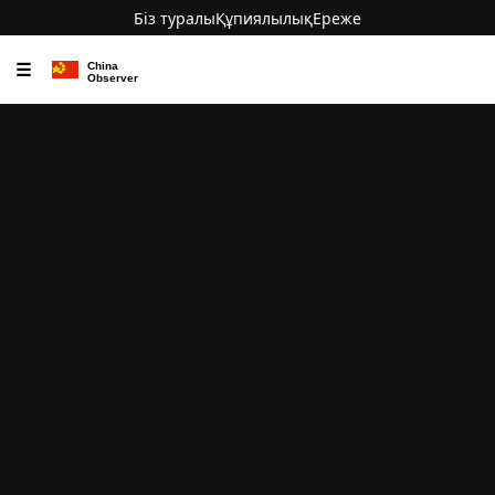
Біз туралы
Құпиялылық
Ереже
☰