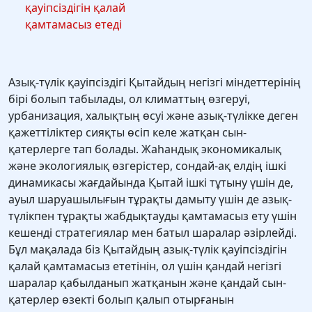
қауіпсіздігін қалай
қамтамасыз етеді
Азық-түлік қауіпсіздігі Қытайдың негізгі міндеттерінің
бірі болып табылады, ол климаттың өзгеруі,
урбанизация, халықтың өсуі және азық-түлікке деген
қажеттіліктер сияқты өсіп келе жатқан сын-
қатерлерге тап болады. Жаһандық экономикалық
және экологиялық өзгерістер, сондай-ақ елдің ішкі
динамикасы жағдайында Қытай ішкі тұтыну үшін де,
ауыл шаруашылығын тұрақты дамыту үшін де азық-
түлікпен тұрақты жабдықтауды қамтамасыз ету үшін
кешенді стратегиялар мен батыл шаралар әзірлейді.
Бұл мақалада біз Қытайдың азық-түлік қауіпсіздігін
қалай қамтамасыз ететінін, ол үшін қандай негізгі
шаралар қабылданып жатқанын және қандай сын-
қатерлер өзекті болып қалып отырғанын