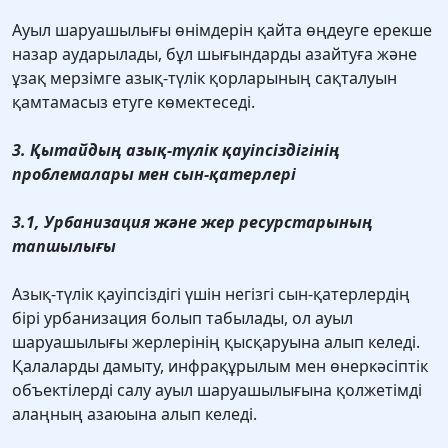
Ауыл шаруашылығы өнімдерін қайта өңдеуге ерекше
назар аударылады, бұл шығындарды азайтуға және
ұзақ мерзімге азық-түлік қорларының сақталуын
қамтамасыз етуге көмектеседі.
3. Қытайдың азық-түлік қауіпсіздігінің
проблемалары мен сын-қатерлері
3.1, Урбанизация және жер ресурстарының
тапшылығы
Азық-түлік қауіпсіздігі үшін негізгі сын-қатерлердің
бірі урбанизация болып табылады, ол ауыл
шаруашылығы жерлерінің қысқаруына алып келеді.
Қалаларды дамыту, инфрақұрылым мен өнеркәсiптiк
объектiлердi салу ауыл шаруашылығына қолжетiмдi
алаңның азаюына алып келедi.