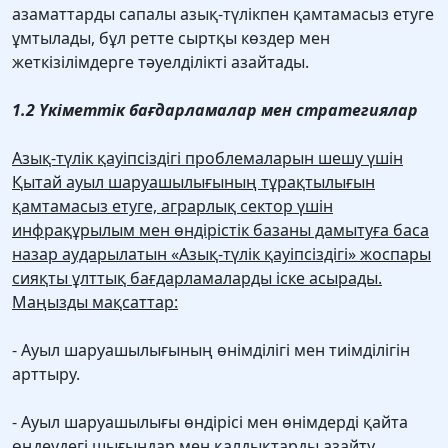
азаматтарды сапалы азық-түлікпен қамтамасыз етуге
ұмтылады, бұл ретте сыртқы көздер мен
жеткізілімдерге тәуелділікті азайтады.
1.2 Үкіметтік бағдарламалар мен стратегиялар
Азық-түлік қауіпсіздігі проблемаларын шешу үшін
Қытай ауыл шаруашылығының тұрақтылығын
қамтамасыз етуге, аграрлық сектор үшін
инфрақұрылым мен өндірістік базаны дамытуға баса
назар аударылатын «Азық-түлік қауіпсіздігі» жоспары
сияқты ұлттық бағдарламаларды іске асырады.
Маңызды мақсаттар:
- Ауыл шаруашылығының өнімділігі мен тиімділігін
арттыру.
- Ауыл шаруашылығы өндiрiсi мен өнiмдердi қайта
өңдеудегi шығындар мен қалдықтарды азайту.