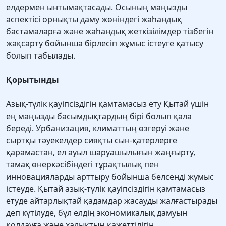
елдермен ынтымақтасады. Осының маңызды
аспектісі орнықты даму жөніндегі жаһандық
бастамаларға және жаһандық жеткізілімдер тізбегін
жақсарту бойынша бірлесіп жұмыс істеуге қатысу
болып табылады.
Қорытынды
Азық-түлік қауіпсіздігін қамтамасыз ету Қытай үшін
ең маңызды басымдықтардың бірі болып қала
береді. Урбанизация, климаттың өзгеруі және
сыртқы тәуекелдер сияқты сын-қатерлерге
қарамастан, ел ауыл шаруашылығын жаңғырту,
тамақ өнеркәсібіндегі тұрақтылық пен
инновацияларды арттыру бойынша белсенді жұмыс
істеуде. Қытай азық-түлік қауіпсіздігін қамтамасыз
етуде айтарлықтай қадамдар жасауды жалғастырады
деп күтілуде, бұл елдің экономикалық дамуын
қолдауға және халықтың қажеттілігін