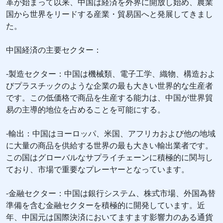
革が始まって以来、中国は経済を外界に開放し始め、農業
国から世界をリードする産業・貿易国へと発展してきまし
た。
中国経済の主要セクター：
-製造セクター：中国は機械類、電子工学、織物、構造およ
びプラスチックのような企業の最も大きい世界的な生産者
です。この低価格で商品を生産する能力は、中国が世界貿
易の主導的地位を占めることを可能にする。
-輸出：中国はヨーロッパ、米国、アフリカおよび他の地域
に大量の商品を供給する世界の最も大きい輸出業者です。
この国はグローバルなサプライチェーンに積極的に関与し
ており、市場で重要なプレーヤーとなっています。
-金融セクター：中国は銀行システム、株式市場、外国為替
準備を含む金融セクターを積極的に開発しています。近
年、中国元は国際決済においてますます影響力のある通貨