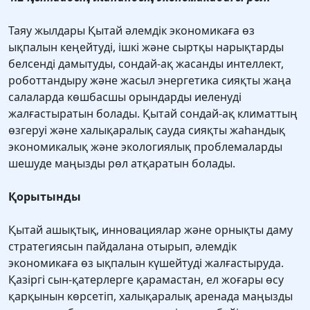
Таяу жылдары Қытай әлемдік экономикаға өз
ықпалын кеңейтуді, ішкі және сыртқы нарықтарды
белсенді дамытуды, сондай-ақ жасанды интеллект,
роботтандыру және жасыл энергетика сияқты жаңа
салаларда көшбасшы орындарды иеленуді
жалғастыратын болады. Қытай сондай-ақ климаттың
өзгеруі және халықаралық сауда сияқты жаһандық
экономикалық және экологиялық проблемаларды
шешуде маңызды рөл атқаратын болады.
Қорытынды
Қытай ашықтық, инновациялар және орнықты даму
стратегиясын пайдалана отырып, әлемдік
экономикаға өз ықпалын күшейтуді жалғастыруда.
Қазіргі сын-қатерлерге қарамастан, ел жоғары өсу
қарқынын көрсетіп, халықаралық аренада маңызды