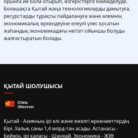
орынға ие бола отырып, өзгерістерге бейімделуде.
Болашақта Қытай жаңа технологияларды дамытуға,
ресурстарды тұрақты пайдалануға және әлемнің
экономикалық өркендеуіне елеулі үлес қосатын
жаһандық экономикадағы негізгі ойыншы болуды
жалғастыратын болады.
ҚЫТАЙ ШОЛУШЫСЫ
Қытай - Азияның ірі елі және ежелгі өркениеттердің
бірі. Халық саны 1,4 млрд-тан асады. Астанасы -
Бейжің, ірі қаласы - Шанхай. Экономика - ЖІӨ