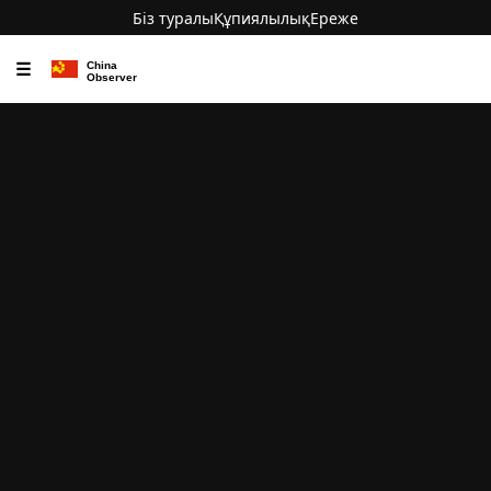
Біз туралы
Құпиялылық
Ереже
☰