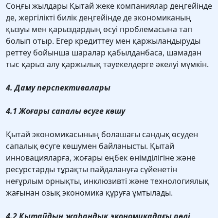
Соңғы жылдары Қытай жеке компаниялар деңгейінде
де, жергілікті билік деңгейінде де экономиканың
қызуы мен қарыздардың өсуі проблемасына тап
болып отыр. Егер кредиттеу мен қаржыландыруды
реттеу бойынша шаралар қабылданбаса, шамадан
тыс қарыз алу қаржылық тәуекелдерге әкелуі мүмкін.
4. Даму перспективалары
4.1 Жоғары сапалы өсуге көшу
Қытай экономикасының болашағы сандық өсуден
сапалық өсуге көшумен байланысты. Қытай
инновацияларға, жоғары еңбек өнімділігіне және
ресурстарды тұрақты пайдалануға сүйенетін
неғұрлым орнықты, инклюзивті және технологиялық
жағынан озық экономика құруға ұмтылады.
4.2 Қытайдың жаһандық экономикадағы рөлі