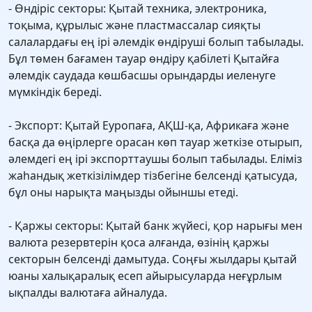
- Өндіріс секторы: Қытай техника, электроника,
тоқыма, құрылыс және пластмассалар сияқты
салалардағы ең ірі әлемдік өндіруші болып табылады.
Бұл төмен бағамен тауар өндіру қабілеті Қытайға
әлемдік саудада көшбасшы орындарды иеленуге
мүмкіндік береді.
- Экспорт: Қытай Еуропаға, АҚШ-қа, Африкаға және
басқа да өңірлерге орасан көп тауар жеткізе отырып,
әлемдегі ең ірі экспорттаушы болып табылады. Еліміз
жаһандық жеткізілімдер тізбегіне белсенді қатысуда,
бұл оны нарықта маңызды ойыншы етеді.
- Қаржы секторы: Қытай банк жүйесі, қор нарығы мен
валюта резервтерін қоса алғанда, өзінің қаржы
секторын белсенді дамытуда. Соңғы жылдары қытай
юаны халықаралық есеп айырысуларда неғұрлым
ықпалды валютаға айналуда.