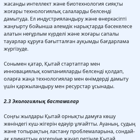
жасанды интеллект және биотехнология сияқты
жоғары технологиялық салаларды белсенді
дамытуда. Ел индустрияландыру және өнеркәсіпті
жаңғырту бойынша әлемдік нарықтарда бәсекелесе
алатын неғұрлым күрделі және жоғары сапалы
тауарлар құруға бағытталған ауқымды бағдарлама
жүргізуде.
Сонымен қатар, Қытай стартаптар мен
инновациялық компанияларды белсенді қолдап,
оларға жаңа технологиялар мен өнімдерді дамыту
үшін қаржыландыру мен ресурстар ұсынады.
2.3 Экологиялық бастамалар
Соңғы жылдары Қытай орнықты дамуға көшу
жөніндегі күш-жігерін едәуір ұлғайтты. Ауаның, судың
және топырақтың ластану проблемаларына, сондай-
ақ климаттың өзгеруіне жауап ретінде Қытай