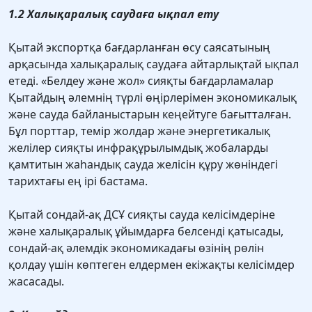
1.2 Халықаралық саудаға ықпал ету
Қытай экспортқа бағдарланған өсу саясатының
арқасында халықаралық саудаға айтарлықтай ықпал
етеді. «Белдеу және жол» сияқты бағдарламалар
Қытайдың әлемнің түрлі өңірлерімен экономикалық
және сауда байланыстарын кеңейтуге бағытталған.
Бұл порттар, темір жолдар және энергетикалық
желілер сияқты инфрақұрылымдық жобаларды
қамтитын жаһандық сауда желісін құру жөніндегі
тарихтағы ең ірі бастама.
Қытай сондай-ақ ДСҰ сияқты сауда келісімдеріне
және халықаралық ұйымдарға белсенді қатысады,
сондай-ақ әлемдік экономикадағы өзінің рөлін
қолдау үшін көптеген елдермен екіжақты келісімдер
жасасады.