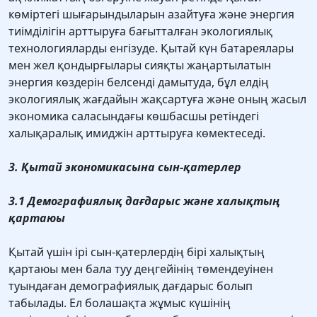
көміртегі шығарындыларын азайтуға және энергия
тиімділігін арттыруға бағытталған экологиялық
технологияларды енгізуде. Қытай күн батареялары
мен жел қондырғылары сияқты жаңартылатын
энергия көздерін белсенді дамытуда, бұл елдің
экологиялық жағдайын жақсартуға және оның жасыл
экономика саласындағы көшбасшы ретіндегі
халықаралық имиджін арттыруға көмектеседі.
3. Қытай экономикасына сын-қатерлер
3.1 Демографиялық дағдарыс және халықтың
қартаюы
Қытай үшін ірі сын-қатерлердің бірі халықтың
қартаюы мен бала туу деңгейінің төмендеуінен
туындаған демографиялық дағдарыс болып
табылады. Ел болашақта жұмыс күшінің