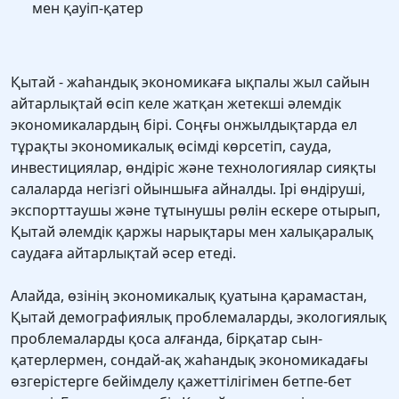
мен қауіп-қатер
Қытай - жаһандық экономикаға ықпалы жыл сайын
айтарлықтай өсіп келе жатқан жетекші әлемдік
экономикалардың бірі. Соңғы онжылдықтарда ел
тұрақты экономикалық өсімді көрсетіп, сауда,
инвестициялар, өндіріс және технологиялар сияқты
салаларда негізгі ойыншыға айналды. Ірі өндіруші,
экспорттаушы және тұтынушы рөлін ескере отырып,
Қытай әлемдік қаржы нарықтары мен халықаралық
саудаға айтарлықтай әсер етеді.
Алайда, өзінің экономикалық қуатына қарамастан,
Қытай демографиялық проблемаларды, экологиялық
проблемаларды қоса алғанда, бірқатар сын-
қатерлермен, сондай-ақ жаһандық экономикадағы
өзгерістерге бейімделу қажеттілігімен бетпе-бет