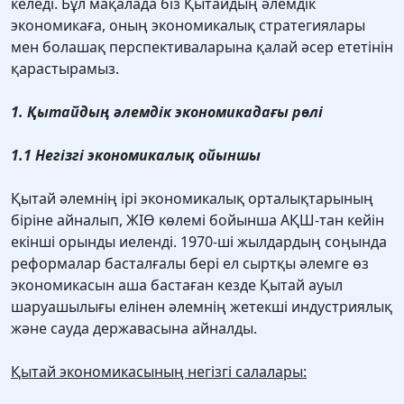
келеді. Бұл мақалада біз Қытайдың әлемдік
экономикаға, оның экономикалық стратегиялары
мен болашақ перспективаларына қалай әсер ететінін
қарастырамыз.
1. Қытайдың әлемдік экономикадағы рөлі
1.1 Негізгі экономикалық ойыншы
Қытай әлемнің ірі экономикалық орталықтарының
біріне айналып, ЖІӨ көлемі бойынша АҚШ-тан кейін
екінші орынды иеленді. 1970-ші жылдардың соңында
реформалар басталғалы бері ел сыртқы әлемге өз
экономикасын аша бастаған кезде Қытай ауыл
шаруашылығы елінен әлемнің жетекші индустриялық
және сауда державасына айналды.
Қытай экономикасының негізгі салалары: