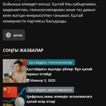
бойынша әлемдегі екінші. Қытай Ұлы қабырғамен,
мәдениетпен, технологиялармен және тез дамып
келе жатқан өнеркәсіппен танымал. Қытай
коммунистік партиясы басқарады.
қазақ
СОҢҒЫ ЖАЗБАЛАР
Қытайдағы технологиялар
Қытайдағы ақылды үйлер: бұл қалай
жұмыс істейді
Мамыр 5, 2025
Қытайдағы криптовалюта
Цифрлық юань әлемдік экономикаға
қалай әсер етеді