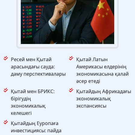
Ресей мен Қытай
Қытай Латын
арасындағы сауда:
Америкасы елдерінің
даму перспективалары
экономикасына қалай
әсер етеді
Қытай мен БРИКС:
Қытайдың Африкадағы
бірігудің
экономикалық
экономикалық
экспансиясы
келешегі
Қытайдың Еуропаға
инвестициясы: пайда