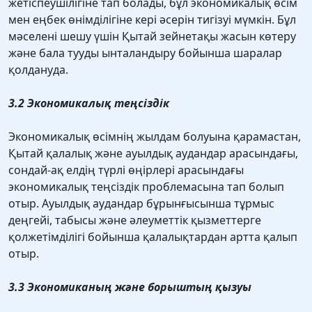
жетіспеушілігіне тап болады, бұл экономикалық өсім
мен еңбек өнімділігіне кері әсерін тигізуі мүмкін. Бұл
мәселені шешу үшін Қытай зейнетақы жасын көтеру
және бала тууды ынталандыру бойынша шаралар
қолдануда.
3.2 Экономикалық теңсіздік
Экономикалық өсімнің жылдам болуына қарамастан,
Қытай қалалық және ауылдық аудандар арасындағы,
сондай-ақ елдің түрлі өңірлері арасындағы
экономикалық теңсіздік проблемасына тап болып
отыр. Ауылдық аудандар бұрынғысынша тұрмыс
деңгейі, табысы және әлеуметтік қызметтерге
қолжетімділігі бойынша қалалықтардан артта қалып
отыр.
3.3 Экономиканың және борыштың қызуы