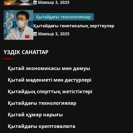
Мамыр 3, 2025
Қытайдағы технологиялар
Қытайдағы генетикалық зерттеулер
Мамыр 3, 2025
ҮЗДІК САНАТТАР
Қытай экономикасы мен дамуы
Қытай мәдениеті мен дәстүрлері
Қытайдың спорттық жетістіктері
Қытайдағы технологиялар
Қытай құмар нарығы
Қытайдағы криптовалюта