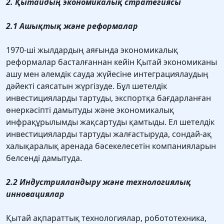
2. Қытайдың экономикалық стратегиясы
2.1 Ашықтық және реформалар
1970-ші жылдардың аяғында экономикалық
реформалар басталғаннан кейін Қытай экономиканы
ашу мен әлемдік сауда жүйесіне интеграциялаудың
дәйекті саясатын жүргізуде. Бұл шетелдік
инвестицияларды тартуды, экспортқа бағдарланған
өнеркәсіпті дамытуды және экономикалық
инфрақұрылымды жақсартуды қамтыды. Ел шетелдік
инвестицияларды тартуды жалғастыруда, сондай-ақ
халықаралық аренада бәсекелесетін компанияларын
белсенді дамытуда.
2.2 Индустрияландыру және технологиялық
инновациялар
Қытай ақпараттық технологиялар, робототехника,