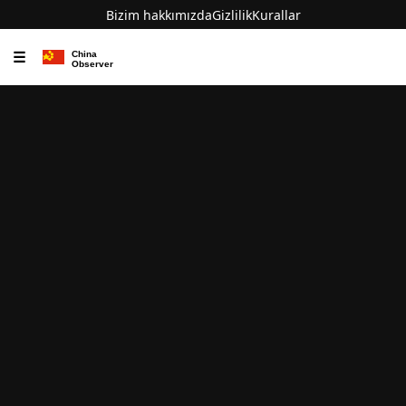
Bizim hakkımızda
Gizlilik
Kurallar
☰