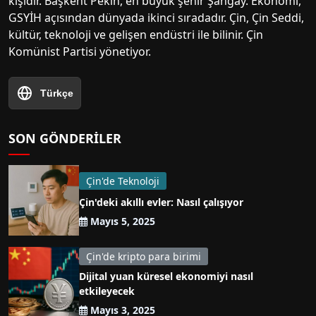
kişidir. Başkent Pekin, en büyük şehir Şangay. Ekonomi,
GSYİH açısından dünyada ikinci sıradadır. Çin, Çin Seddi,
kültür, teknoloji ve gelişen endüstri ile bilinir. Çin
Komünist Partisi yönetiyor.
Türkçe
SON GÖNDERILER
Çin'de Teknoloji
Çin'deki akıllı evler: Nasıl çalışıyor
Mayıs 5, 2025
Çin'de kripto para birimi
Dijital yuan küresel ekonomiyi nasıl
etkileyecek
Mayıs 3, 2025