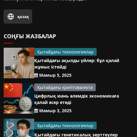
қазақ
СОҢҒЫ ЖАЗБАЛАР
Қытайдағы технологиялар
Қытайдағы ақылды үйлер: бұл қалай
жұмыс істейді
Мамыр 5, 2025
Қытайдағы криптовалюта
Цифрлық юань әлемдік экономикаға
қалай әсер етеді
Мамыр 3, 2025
Қытайдағы технологиялар
Қытайдағы генетикалық зерттеулер