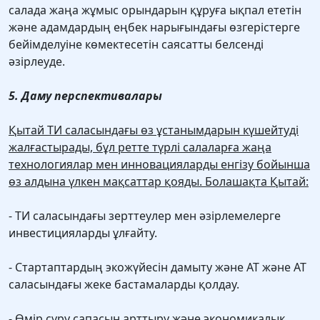
салада жаңа жұмыс орындарын құруға ықпал ететін
және адамдардың еңбек нарығындағы өзгерістерге
бейімделуіне көмектесетін саясатты белсенді
әзірлеуде.
5. Даму перспективалары
Қытай ТИ саласындағы өз ұстанымдарын күшейтуді
жалғастырады, бұл ретте түрлі салаларға жаңа
технологиялар мен инновацияларды енгізу бойынша
өз алдына үлкен мақсаттар қояды. Болашақта Қытай:
- ТИ саласындағы зерттеулер мен әзірлемелерге
инвестицияларды ұлғайту.
- Стартаптардың экожүйесін дамыту және АТ және АТ
саласындағы жеке бастамаларды қолдау.
- Өмір сүру сапасын арттыру және экономикалық