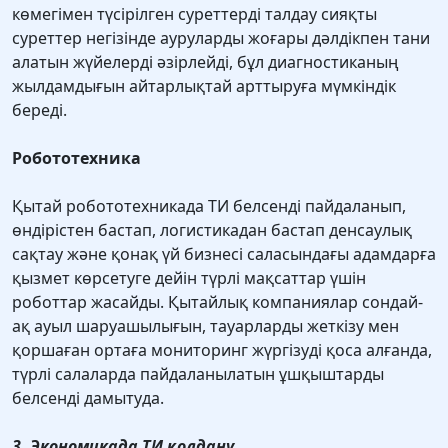
көмегімен түсірілген суреттерді талдау сияқты
суреттер негізінде ауруларды жоғары дәлдікпен тани
алатын жүйелерді әзірлейді, бұл диагностиканың
жылдамдығын айтарлықтай арттыруға мүмкіндік
береді.
Робототехника
Қытай робототехникада ТИ белсенді пайдаланып,
өндірістен бастап, логистикадан бастап денсаулық
сақтау және қонақ үй бизнесі саласындағы адамдарға
қызмет көрсетуге дейін түрлі мақсаттар үшін
роботтар жасайды. Қытайлық компаниялар сондай-
ақ ауыл шаруашылығын, тауарларды жеткізу мен
қоршаған ортаға мониторинг жүргізуді қоса алғанда,
түрлі салаларда пайдаланылатын ұшқыштарды
белсенді дамытуда.
3. Экономикада ТИ қолдану