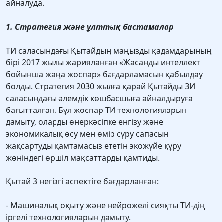
айналуда.
1. Стратегия және ұлттық бастамалар
ТИ саласындағы Қытайдың маңызды қадамдарының
бірі 2017 жылы жарияланған «Жасанды интеллект
бойынша жаңа жоспар» бағдарламасын қабылдау
болды. Стратегия 2030 жылға қарай Қытайды ЗИ
саласындағы әлемдік көшбасшыға айналдыруға
бағытталған. Бұл жоспар ТИ технологияларын
дамыту, оларды өнеркәсіпке енгізу және
экономикалық өсу мен өмір сүру сапасын
жақсартуды қамтамасыз ететін экожүйе құру
жөніндегі өршіл мақсаттарды қамтиды.
Қытай 3 негізгі аспектіге бағдарланған:
- Машиналық оқыту және нейрожелі сияқты ТИ-дің
іргелі технологияларын дамыту.