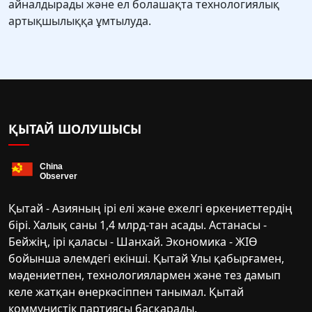
айналдырады және ел болашақта технологиялық
артықшылыққа ұмтылуда.
ҚЫТАЙ ШОЛУШЫСЫ
Қытай - Азияның ірі елі және ежелгі өркениеттердің
бірі. Халық саны 1,4 млрд-тан асады. Астанасы -
Бейжің, ірі қаласы - Шанхай. Экономика - ЖІӨ
бойынша әлемдегі екінші. Қытай Ұлы қабырғамен,
мәдениетпен, технологиялармен және тез дамып
келе жатқан өнеркәсіппен танымал. Қытай
коммунистік партиясы басқарады.