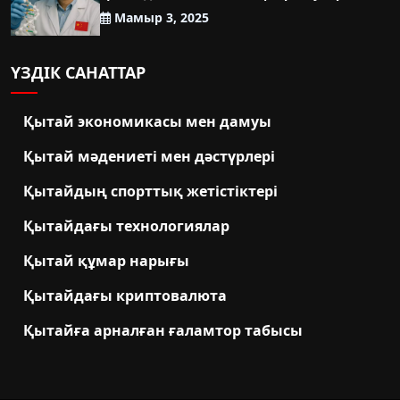
Мамыр 3, 2025
ҮЗДІК САНАТТАР
Қытай экономикасы мен дамуы
Қытай мәдениеті мен дәстүрлері
Қытайдың спорттық жетістіктері
Қытайдағы технологиялар
Қытай құмар нарығы
Қытайдағы криптовалюта
Қытайға арналған ғаламтор табысы