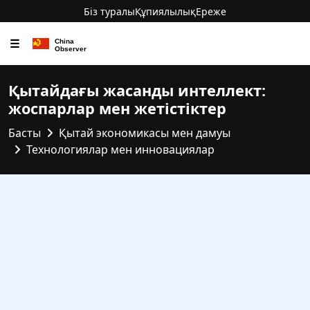
Біз туралы
Құпиялылық
Ереже
☰
Қытайдағы жасанды интеллект:
жоспарлар мен жетістіктер
Басты
Қытай экономикасы мен дамуы
Технологиялар мен инновациялар