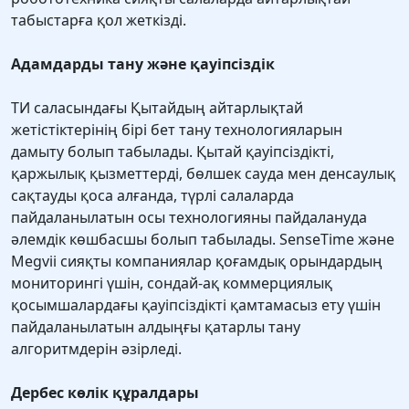
табыстарға қол жеткізді.
Адамдарды тану және қауіпсіздік
ТИ саласындағы Қытайдың айтарлықтай
жетістіктерінің бірі бет тану технологияларын
дамыту болып табылады. Қытай қауіпсіздікті,
қаржылық қызметтерді, бөлшек сауда мен денсаулық
сақтауды қоса алғанда, түрлі салаларда
пайдаланылатын осы технологияны пайдалануда
әлемдік көшбасшы болып табылады. SenseTime және
Megvii сияқты компаниялар қоғамдық орындардың
мониторингі үшін, сондай-ақ коммерциялық
қосымшалардағы қауіпсіздікті қамтамасыз ету үшін
пайдаланылатын алдыңғы қатарлы тану
алгоритмдерін әзірледі.
Дербес көлік құралдары