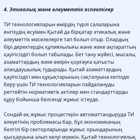
4. Этикалық және әлеуметтік аспектілер
ТИ технологияларын өмірдің түрлі салаларына
енгізудің өсуімен Қытай да бірқатар этикалық және
әлеуметтік мәселелерге тап болып отыр. Олардың
бірі деректердің құпиялылығы және жеке ақпараттың
қауіпсіздігі болып табылады. Бет тану жүйесі, мысалы,
азаматтардың жеке өмірін қорғауға қатысты
алаңдаушылық тудырады. Қытай азаматтардың
қауіпсіздігі мен құқықтарының сақталуына кепілдік
беру үшін ТИ технологияларын пайдалануды
реттейтін нормативтік актілер мен стандарттарды
құру бойынша белсенді жұмыс істеуде.
Сондай-ақ жұмыс процестерін автоматтандыруда ТИ
әлеуетінің проблемасы бар, бұл экономиканың
белгілі бір секторларында жұмыс орындарының
қысқаруына алып келуі мүмкін. Қытай технологиялық