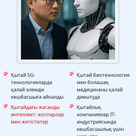
Қытай 5G-
Қытай биотехнология
технологияларда
мен болашақ
қалай әлемдік
медицинаны қалай
көшбасшыға айналды
дамытуда
Қытайдағы жасанды
Қытайлық
интеллект: жоспарлар
компаниялар IT-
мен жетістіктер
индустриясында
көшбасшылық үшін