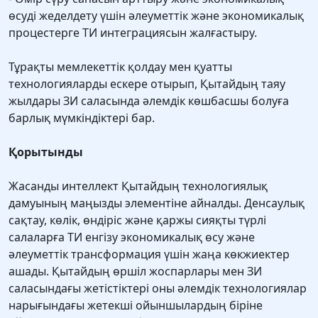
өсуді жеделдету үшін әлеуметтік және экономикалық
процестерге ТИ интеграциясын жалғастыру.
Тұрақты мемлекеттік қолдау мен қуатты
технологияларды ескере отырып, Қытайдың таяу
жылдары ЗИ саласында әлемдік көшбасшы болуға
барлық мүмкіндіктері бар.
Қорытынды
Жасанды интеллект Қытайдың технологиялық
дамуының маңызды элементіне айналды. Денсаулық
сақтау, көлік, өндіріс және қаржы сияқты түрлі
салаларға ТИ енгізу экономикалық өсу және
әлеуметтік трансформация үшін жаңа көкжиектер
ашады. Қытайдың өршіл жоспарлары мен ЗИ
саласындағы жетістіктері оны әлемдік технологиялар
нарығындағы жетекші ойыншылардың біріне