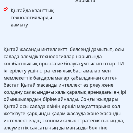
жарыста
Қытайда кванттық
технологияларды
дамыту
Қытай жасанды интеллектті белсенді дамытып, осы
салада әлемдік технологиялар нарығында
көшбасшылық орынға ие болуға ұмтылып отыр. ТИ
ілгерілету үшін стратегиялық бастамалар мен
мемлекеттік бағдарламалар қабылданған сәттен
бастап Қытай жасанды интеллект әзірлеу және
қолдану саласындағы халықаралық аренадағы ең ірі
ойыншылардың біріне айналды. Соңғы жылдары
Қытай осы салада өзінің өршіл мақсаттарына қол
жеткізуге қарқынды қадам жасауда және жасанды
интеллект елдің экономикалық стратегиясының да,
әлеуметтік саясатының да маңызды бөлігіне