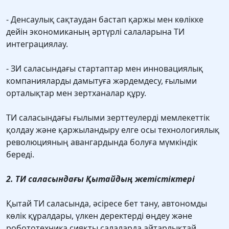
- Денсаулық сақтаудан бастап қаржы мен көлiкке
дейiн экономиканың әртүрлi салаларына ТИ
интеграциялау.
- ЗИ саласындағы стартаптар мен инновациялық
компанияларды дамытуға жәрдемдесу, ғылыми
орталықтар мен зертханалар құру.
ТИ саласындағы ғылыми зерттеулерді мемлекеттік
қолдау және қаржыландыру елге осы технологиялық
революцияның авангардында болуға мүмкіндік
береді.
2. ТИ саласындағы Қытайдың жетістіктері
Қытай ТИ саласында, әсіресе бет тану, автономды
көлік құралдары, үлкен деректерді өңдеу және
робототехника сияқты салаларда айтарлықтай