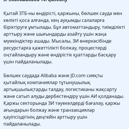
Қытай ЗТБ-ны өндірісті, қаржыны, бөлшек сауда мен
көлікті қоса алғанда, кең ауқымды салаларға
біріктіруге ұмтылады. Бұл автоматтандыру, тиімділікті
арттыру және шығындарды азайту үшін жаңа
мүмкіндіктер ашады. Мысалы, ЗИ өнеркәсібінде
ресурстарға қажеттілікті болжау, процестерді
оңтайландыру және өндірістік қуаттарды басқару
үшін пайдаланылады.
Бөлшек саудада Alibaba және JD.com сияқты
қытайлық компаниялар тұтынушылық
артықшылықтарды талдау, логистиканы жақсарту
және сатып алуды дербестендіру үшін АИ қолданады.
Қаржы секторында ЗИ тәуекелдерді бағалау, қаржы
ағындарын болжау және транзакциялар
қауіпсіздігінің деңгейін арттыру үшін
пайдаланылады.