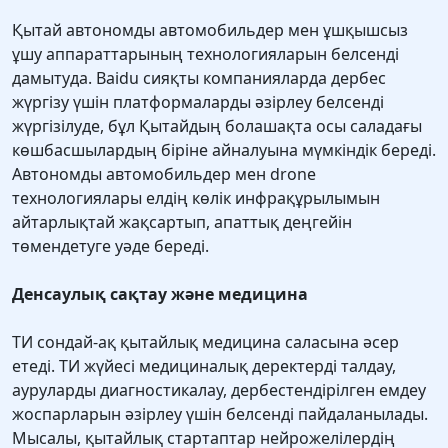
Қытай автономды автомобильдер мен ұшқышсыз
ұшу аппараттарының технологияларын белсенді
дамытуда. Baidu сияқты компанияларда дербес
жүргізу үшін платформаларды әзірлеу белсенді
жүргізілуде, бұл Қытайдың болашақта осы саладағы
көшбасшылардың біріне айналуына мүмкіндік береді.
Автономды автомобильдер мен drone
технологиялары елдің көлік инфрақұрылымын
айтарлықтай жақсартып, апаттық деңгейін
төмендетуге уәде береді.
Денсаулық сақтау және медицина
ТИ сондай-ақ қытайлық медицина саласына әсер
етеді. ТИ жүйесі медициналық деректерді талдау,
ауруларды диагностикалау, дербестендірілген емдеу
жоспарларын әзірлеу үшін белсенді пайдаланылады.
Мысалы, қытайлық стартаптар нейрожелілердің