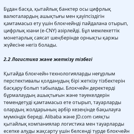
Бұдан басқа, қытайлық банктер осы цифрлық
валюталардың ашықтығы мен қауіпсіздігін
қамтамасыз ету үшін блокчейнді пайдалана отырып,
цифрлық юани (e-CNY) әзірлейді. Бұл мемлекеттiк
монетарлық саясат шеңберiнде орнықты қаржы
жүйесiне негiз болады.
2.2 Логистика және жеткізу тізбегі
Қытайда блокчейн-технологияларды неғұрлым
перспективалы қолданудың бірі жеткізу тізбектерін
басқару болып табылады. Блокчейн деректерді
бұрмалаудың ашықтығын және тәуекелдерін
төмендетуді қамтамасыз ете отырып, тауарларды
олардың жолдарының әрбір кезеңінде бақылауға
мүмкіндік береді. Alibaba және JD.com сияқты
қытайлық компаниялар логистика мен тауарларды
есепке алуды жақсарту үшін белсенді түрде блокчейн