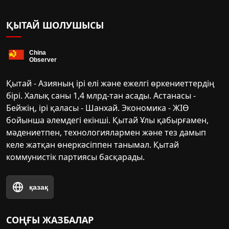
ҚЫТАЙ ШОЛУШЫСЫ
Қытай - Азияның ірі елі және ежелгі өркениеттердің
бірі. Халық саны 1,4 млрд-тан асады. Астанасы -
Бейжің, ірі қаласы - Шанхай. Экономика - ЖІӨ
бойынша әлемдегі екінші. Қытай Ұлы қабырғамен,
мәдениетпен, технологиялармен және тез дамып
келе жатқан өнеркәсіппен танымал. Қытай
коммунистік партиясы басқарады.
қазақ
СОҢҒЫ ЖАЗБАЛАР