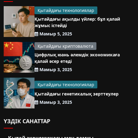
Қытайдағы технологиялар
Қытайдағы ақылды үйлер: бұл қалай
жұмыс істейді
Мамыр 5, 2025
Қытайдағы криптовалюта
Цифрлық юань әлемдік экономикаға
қалай әсер етеді
Мамыр 3, 2025
Қытайдағы технологиялар
Қытайдағы генетикалық зерттеулер
Мамыр 3, 2025
ҮЗДІК САНАТТАР