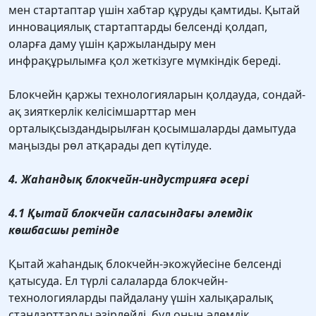
мен стартаптар үшін хабтар құруды қамтиды. Қытай
инновациялық стартаптарды белсенді қолдап,
оларға даму үшін қаржыландыру мен
инфрақұрылымға қол жеткізуге мүмкіндік береді.
Блокчейн қаржы технологияларын қолдауда, сондай-
ақ зияткерлік келісімшарттар мен
орталықсыздандырылған қосымшаларды дамытуда
маңызды рөл атқарады деп күтілуде.
4. Жаһандық блокчейн-индустрияға әсері
4.1 Қытай блокчейн саласындағы әлемдік
көшбасшы ретінде
Қытай жаһандық блокчейн-экожүйесіне белсенді
қатысуда. Ел түрлі салаларда блокчейн-
технологияларды пайдалану үшін халықаралық
стандарттарды әзірлейді, бұл оның әлемдік