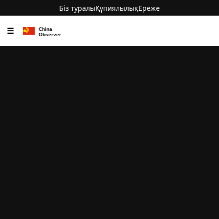
Біз туралы
Құпиялылық
Ереже
☰