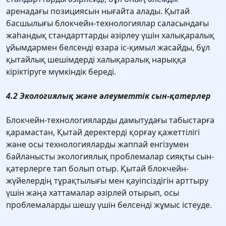
аренадағы позициясын нығайта алады. Қытай
басшылығы блокчейн-технологиялар саласындағы
жаһандық стандарттарды әзірлеу үшін халықаралық
ұйымдармен белсенді өзара іс-қимыл жасайды, бұл
қытайлық шешімдерді халықаралық нарыққа
кіріктіруге мүмкіндік береді.
4.2 Экологиялық және әлеуметтік сын-қатерлер
Блокчейн-технологияларды дамытудағы табыстарға
қарамастан, Қытай деректерді қорғау қажеттілігі
және осы технологияларды жаппай енгізумен
байланысты экологиялық проблемалар сияқты сын-
қатерлерге тап болып отыр. Қытай блокчейн-
жүйелердің тұрақтылығы мен қауіпсіздігін арттыру
үшін жаңа хаттамалар әзірлей отырып, осы
проблемаларды шешу үшін белсенді жұмыс істеуде.