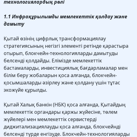
технологиялардың рөлі
1.1 Инфрақұрылымды мемлекеттік қолдау және
дамыту
Қытай өзінің цифрлық трансформациялау
стратегиясының негізгі элементі ретінде қарастыра
отырып, блокчейн-технологияларды дамытуды
белсенді қолдайды. Елімізде мемлекеттік
бастамаларды, инвестициялық бағдарламалар мен
білім беру жобаларын қоса алғанда, блокчейн-
қосымшаларды әзірлеу және қолдану үшін тұтас
экожүйе құрылды.
Қытай Халық банкін (НБК) қоса алғанда, Қытайдың
мемлекеттік органдары қаржы жүйесіне, төлем
жүйелері мен мемлекеттік сервистерді
диджитализациялауды қоса алғанда, блокчейнді
белсенді түрде енгізуде. Блокчейн-технологияларды