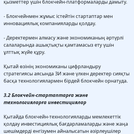
қызметтер үшін блокчейн-платформаларды дамыту.
- Блокчейнмен жұмыс істейтін стартаптар мен
инновациялық компанияларды қолдау.
- Деректермен алмасу және экономиканың әртүрлi
салаларында ашықтықты қамтамасыз ету үшiн
ұлттық жүйе құру.
Қытай өзінің экономиканы цифрландыру
стратегиясы аясында ЗИ және үлкен деректер сияқты
басқа технологиялармен бірдей блокчейн орнатуда.
3.2 Блокчейн-стартаптарға және
технологияларға инвестициялар
Қытайда блокчейн-технологияларды мемлекеттік
қолдау инвестициялық бағдарламаларды және жаңа
шешімдерді енгізумен айналысатын әзірлеушілер