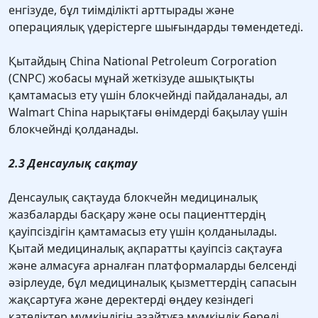
енгізуде, бұл тиімділікті арттырады және
операциялық үдерістерге шығындарды төмендетеді.
Қытайдың China National Petroleum Corporation
(CNPC) жобасы мұнай жеткізуде ашықтықты
қамтамасыз ету үшін блокчейнді пайдаланады, ал
Walmart China нарықтағы өнімдерді бақылау үшін
блокчейнді қолданады.
2.3 Денсаулық сақтау
Денсаулық сақтауда блокчейн медициналық
жазбаларды басқару және осы пациенттердің
қауіпсіздігін қамтамасыз ету үшін қолданылады.
Қытай медициналық ақпаратты қауіпсіз сақтауға
және алмасуға арналған платформаларды белсенді
әзірлеуде, бұл медициналық қызметтердің сапасын
жақсартуға және деректерді өңдеу кезіндегі
қателіктер мүмкіндігін азайтуға мүмкіндік береді.