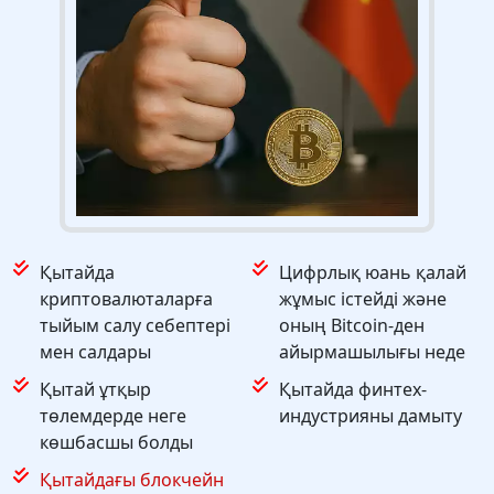
Қытайда
Цифрлық юань қалай
криптовалюталарға
жұмыс істейді және
тыйым салу себептері
оның Bitcoin-ден
мен салдары
айырмашылығы неде
Қытай ұтқыр
Қытайда финтех-
төлемдерде неге
индустрияны дамыту
көшбасшы болды
Қытайдағы блокчейн