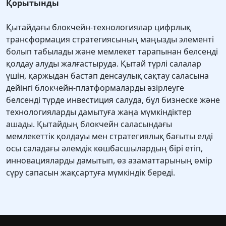
Қорытынды
Қытайдағы блокчейн-технологиялар цифрлық
трансформация стратегиясының маңызды элементі
болып табылады және мемлекет тарапынан белсенді
қолдау алуды жалғастыруда. Қытай түрлі салалар
үшін, қаржыдан бастап денсаулық сақтау саласына
дейінгі блокчейн-платформаларды әзірлеуге
белсенді түрде инвестиция салуда, бұл бизнеске және
технологияларды дамытуға жаңа мүмкіндіктер
ашады. Қытайдың блокчейн саласындағы
мемлекеттік қолдауы мен стратегиялық бағыты елді
осы саладағы әлемдік көшбасшылардың бірі етіп,
инновацияларды дамытып, өз азаматтарының өмір
сүру сапасын жақсартуға мүмкіндік береді.