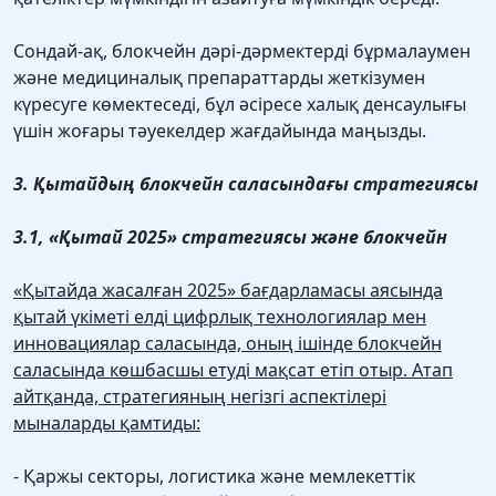
Сондай-ақ, блокчейн дәрі-дәрмектерді бұрмалаумен
және медициналық препараттарды жеткізумен
күресуге көмектеседі, бұл әсіресе халық денсаулығы
үшін жоғары тәуекелдер жағдайында маңызды.
3. Қытайдың блокчейн саласындағы стратегиясы
3.1, «Қытай 2025» стратегиясы және блокчейн
«Қытайда жасалған 2025» бағдарламасы аясында
қытай үкіметі елді цифрлық технологиялар мен
инновациялар саласында, оның ішінде блокчейн
саласында көшбасшы етуді мақсат етіп отыр. Атап
айтқанда, стратегияның негізгі аспектілері
мыналарды қамтиды:
- Қаржы секторы, логистика және мемлекеттік