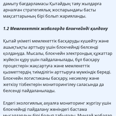
дамыту бағдарламасы Қытайдың таяу жылдарға
арналған стратегиялық жоспарындағы басты
мақсаттарының бірі болып жарияланды.
1.2 Мемлекеттік жобаларда блокчейнді қолдану
Қытай үкіметі мемлекеттік басқаруды күшейту және
ашықтықты арттыру үшін блокчейнді белсенді
қолдануда. Мысалы, блокчейн электрондық құжаттар
жүйесін құру үшін пайдаланылады, бұл басқару
процестерін жақсартуға және мемлекеттік
қызметтердің тиімділігін арттыруға мүмкіндік береді.
Блокчейн логистиканы басқару, несиелеу және
жеткізу тізбектерін мониторингілеу саласында да
белсенді пайдаланылады.
Елдегі экологиялық ахуалға мониторинг жүргізу үшін
блокчейнді пайдалану жөніндегі бастама
мысалдардың бірі болып табылады. Мұндай жобалар