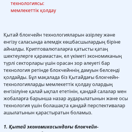
технологиясы:
мемлекеттік қолдау
Қытай блокчейн технологияларын әзірлеу және
енгізу саласында әлемдік көшбасшылардың біріне
айналды. Криптовалюталарға қатысты қатаң
шектеулерге қарамастан, ел үкіметі экономиканың
түрлі секторлары үшін орасан зор әлеуеті бар
технология ретінде блокчейннің дамуын белсенді
қолдайды. Бұл мақалада біз Қытайдағы блокчейн-
технологияларды мемлекеттік қолдау олардың
енгізілуіне қалай ықпал ететінін, қандай салалар мен
жобаларға барынша назар аударылатынын және осы
технология үшін болашақта қандай перспективалар
ашылатынын қарастыратын боламыз.
1. Қытай экономикасындағы блокчейн-