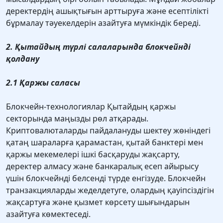
деректердің ашықтығын арттыруға және есептілікті
бұрмалау тәуекелдерін азайтуға мүмкіндік береді.
2. Қытайдың түрлі салаларында блокчейнді
қолдану
2.1 Қаржы саласы
Блокчейн-технологиялар Қытайдың қаржы
секторында маңызды рөл атқарады.
Криптовалюталарды пайдалануды шектеу жөніндегі
қатаң шараларға қарамастан, қытай банктері мен
қаржы мекемелері ішкі басқаруды жақсарту,
деректер алмасу және банкаралық есеп айырысу
үшін блокчейнді белсенді түрде енгізуде. Блокчейн
транзакцияларды жеделдетуге, олардың қауіпсіздігін
жақсартуға және қызмет көрсету шығындарын
азайтуға көмектеседі.