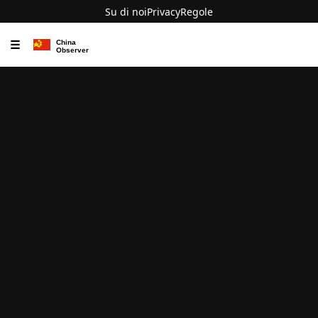
Su di noi
Privacy
Regole
☰