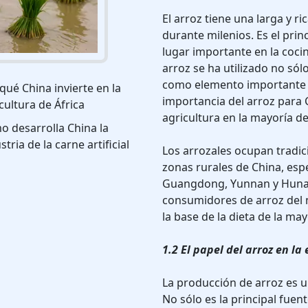
El arroz tiene una larga y ri
durante milenios. Es el prin
lugar importante en la cocina
arroz se ha utilizado no só
como elemento importante de
qué China invierte en la
importancia del arroz para C
cultura de África
agricultura en la mayoría de
 desarrolla China la
stria de la carne artificial
Los arrozales ocupan tradi
zonas rurales de China, esp
Guangdong, Yunnan y Hunan
consumidores de arroz del 
la base de la dieta de la ma
1.2 El papel del arroz en l
La producción de arroz es 
No sólo es la principal fuen