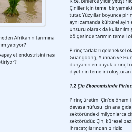
Rice, binlerce yıldır yetiştiri
Çinliler için temel bir yeme
tutar. Yüzyıllar boyunca pir
aynı zamanda kültürel ayinler
unsuru olarak da kullanılmışt
bölgesinde tarımın temeli o
neden Afrikanın tarımına
rım yapıyor?
Pirinç tarlaları geleneksel ol
yapay et endüstrisini nasıl
Guangdong, Yunnan ve Hunan g
ştiriyor?
dünyanın en büyük pirinç tü
diyetinin temelini oluşturan
1.2 Çin Ekonomisinde Pirinc
Pirinç üretimi Çin'de öneml
devasa nüfusu için ana gıda
sektöründeki milyonlarca çif
sektörüdür. Çin, küresel paz
ihracatçılarından biridir.