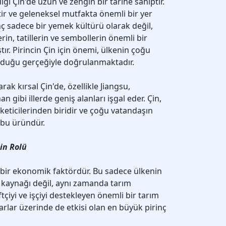
ldiği Çin'de uzun ve zengin bir tarihe sahiptir.
ktir ve geleneksel mutfakta önemli bir yer
inç sadece bir yemek kültürü olarak değil,
in, tatillerin ve sembollerin önemli bir
ır. Pirincin Çin için önemi, ülkenin çoğu
lduğu gerçeğiyle doğrulanmaktadır.
arak kırsal Çin'de, özellikle Jiangsu,
ibi illerde geniş alanları işgal eder. Çin,
keticilerinden biridir ve çoğu vatandaşın
 bu üründür.
in Rolü
i bir ekonomik faktördür. Bu sadece ülkenin
 kaynağı değil, aynı zamanda tarım
tçiyi ve işçiyi destekleyen önemli bir tarım
arlar üzerinde de etkisi olan en büyük pirinç