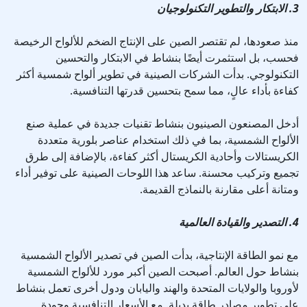
3. الابتكار والتطوير التكنولوجيان
منذ صعودها، لم تقتصر الصين على الإنتاج الضخم للألواح الرخيصة
فحسب، بل استثمرت أيضًا بنشاط في الابتكار والتحسين
التكنولوجي. بدأت الشركات الصينية في تطوير ألواح شمسية أكثر
كفاءة بأداء عالٍ، مما سمح بتحسين قدرتها التنافسية.
أدخل المصنعون الصينيون بنشاط تقنيات جديدة في عملية صنع
الألواح الشمسية، بما في ذلك استخدام عناصر بلورية متعددة
الكريستالات وأحادية الكريستال أكثر كفاءة، بالإضافة إلى طرق
تجميع وتركيب محسنة. ساعد هذا اللوحات الصينية على توفير أداء
ومتانة أعلى مقارنة بالنماذج القديمة.
4. التصدير والقيادة العالمية
مع نمو الطاقة الإنتاجية، بدأت الصين في تصدير الألواح الشمسية
بنشاط حول العالم. أصبحت الصين أكبر مورد للألواح الشمسية
لأوروبا والولايات المتحدة والهند واليابان ودول أخرى تعمل بنشاط
على تطوير مصادر طاقة بديلة. مع الأسعار التنافسية وجودة