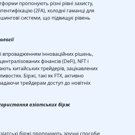
тформи пропонують різні рівні захисту,
ентифікацію (2FA), холодні гаманці для
фішингові системи, що підвищує рівень
ології
омі впровадженням інноваційних рішень,
ентралізованих фінансів (DeFi), NFT і
чають китайських трейдерів, зацікавлених
ивостях. Біржі, такі як FTX, активно
 надаючи трейдерам доступ до новітніх
икористання азіатських бірж
Азіатські біржі пропонують зручні способи