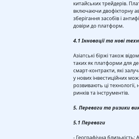
китайських трейдерів. Пла
включаючи двофікторну авт
зберігання засобів і анти
довіри до платформ.
4.1 Інновації та нові техн
Азіатські біржі також від
таких як платформи для дец
смарт-контракти, які залу
у нових інвестиційних можл
розвивають ці технології,
ринків та інструментів.
5. Переваги та ризики в
5.1 Переваги
- Географічна близькість: 