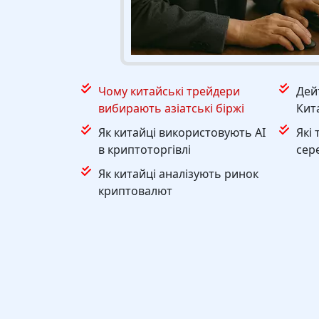
Чому китайські трейдери
Дей
вибирають азіатські біржі
Кит
Як китайці використовують AI
Які 
в криптоторгівлі
сер
Як китайці аналізують ринок
криптовалют