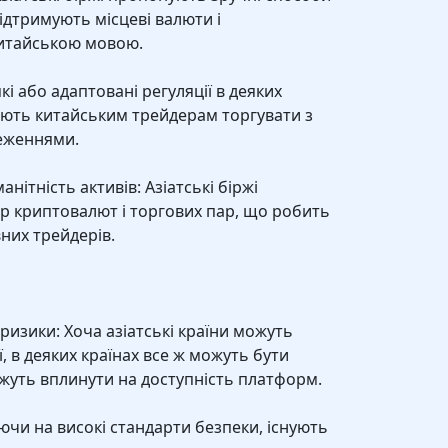
підтримують місцеві валюти і
китайською мовою.
'які або адаптовані регуляції в деяких
яють китайським трейдерам торгувати з
еженнями.
манітність активів: Азіатські біржі
 криптовалют і торгових пар, що робить
них трейдерів.
ризики: Хоча азіатські країни можуть
ї, в деяких країнах все ж можуть бути
можуть вплинути на доступність платформ.
ючи на високі стандарти безпеки, існують