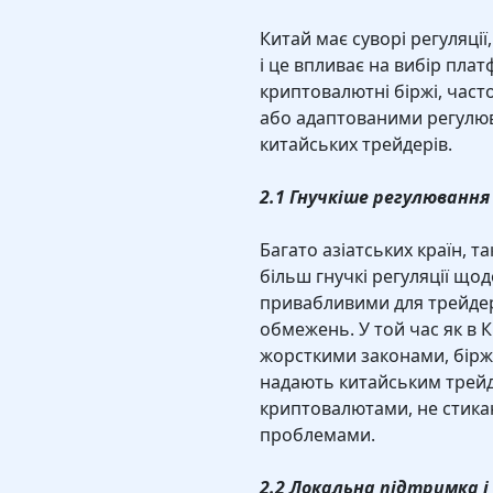
Китай має суворі регуляці
і це впливає на вибір плат
криптовалютні біржі, част
або адаптованими регулю
китайських трейдерів.
2.1 Гнучкіше регулювання
Багато азіатських країн, та
більш гнучкі регуляції що
привабливими для трейдері
обмежень. У той час як в 
жорсткими законами, біржі,
надають китайським трей
криптовалютами, не стик
проблемами.
2.2 Локальна підтримка і