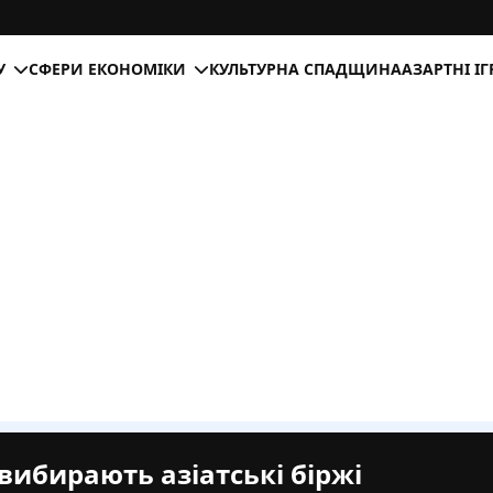
У
СФЕРИ ЕКОНОМІКИ
КУЛЬТУРНА СПАДЩИНА
АЗАРТНІ І
вибирають азіатські біржі