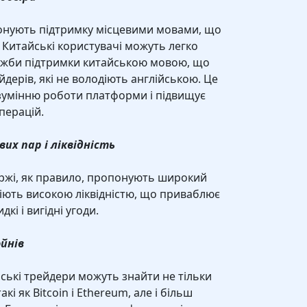
опонують підтримку місцевими мовами, що
. Китайські користувачі можуть легко
ужби підтримки китайською мовою, що
дерів, які не володіють англійською. Це
умінню роботи платформи і підвищує
перацій.
их пар і ліквідність
іржі, як правило, пропонують широкий
діють високою ліквідністю, що приваблює
кі і вигідні угоди.
йнів
йські трейдери можуть знайти не тільки
і як Bitcoin і Ethereum, але і більш