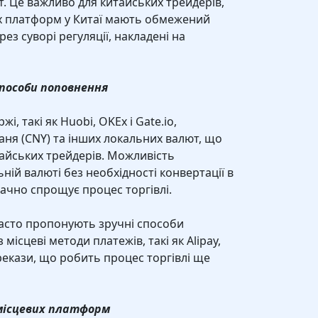
. Це важливо для китайських трейдерів,
их платформ у Китаї мають обмежений
рез суворі регуляції, накладені на
способи поповнення
і, такі як Huobi, OKEx і Gate.io,
ня (CNY) та інших локальних валют, що
тайських трейдерів. Можливість
ній валюті без необхідності конвертації в
начно спрощує процес торгівлі.
 часто пропонують зручні способи
місцеві методи платежів, такі як Alipay,
ерекази, що робить процес торгівлі ще
о місцевих платформ