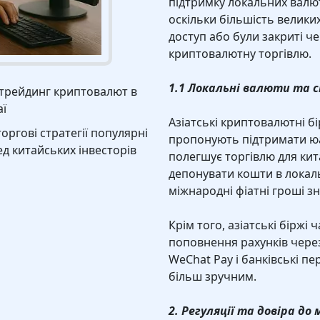
підтримку локальних валют
оскільки більшість велик
доступ або були закриті че
криптовалютну торгівлю.
1.1 Локальні валюти та 
трейдинг криптовалют в
аї
Азіатські криптовалютні бірж
торгові стратегії популярні
пропонують підтримати юа
ед китайських інвесторів
полегшує торгівлю для ки
депонувати кошти в локаль
міжнародні фіатні гроші з
Крім того, азіатські біржі
поповнення рахунків через 
WeChat Pay і банківські п
більш зручним.
2. Регуляції та довіра д