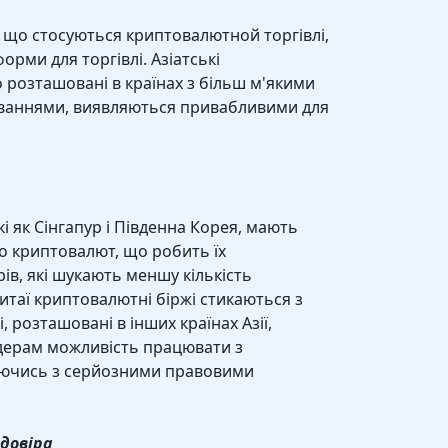
ї, що стосуються криптовалютной торгівлі,
форми для торгівлі. Азіатські
о розташовані в країнах з більш м'якими
ваннями, виявляються привабливими для
кі як Сінгапур і Південна Корея, мають
до криптовалют, що робить їх
в, які шукають меншу кількість
Китаї криптовалютні біржі стикаються з
 розташовані в інших країнах Азії,
дерам можливість працювати з
аючись з серйозними правовими
 довіра