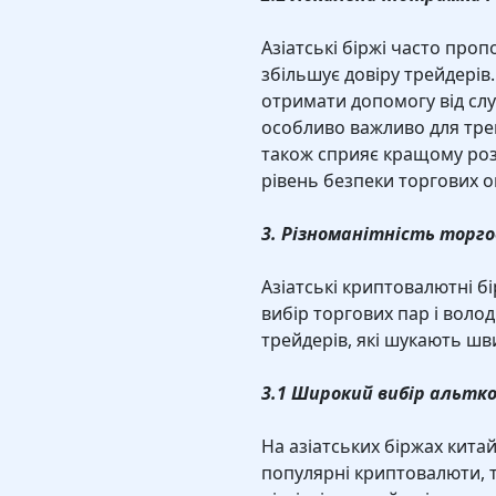
Азіатські біржі часто пр
збільшує довіру трейдерів
отримати допомогу від сл
особливо важливо для трей
також сприяє кращому роз
рівень безпеки торгових о
3. Різноманітність торгов
Азіатські криптовалютні б
вибір торгових пар і воло
трейдерів, які шукають швид
3.1 Широкий вибір альтко
На азіатських біржах кита
популярні криптовалюти, так