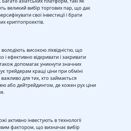
. Багато азіатських платформ, такі як
ють великий вибір торгових пар, що дає
рсифікувати свої інвестиції і брати
вих криптопроектів.
о, володіють високою ліквідністю, що
 і ефективно відкривати і закривати
ть також допомагає уникнути значних
ує трейдерам кращі ціни при обміні
важливо для тих, хто займається
ею або дейтрейдингом, де кожен рух ціни
я.
ржі активно інвестують в технології
ивим фактором, що визначає вибір