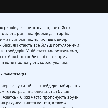
х ринків для криптовалют, і китайські
овують різні платформи для торгівлі
м з найпомітніших трендів є вибір
 бірж, які стають все більш популярними
в і трейдерів. У цій статті ми розглянемо,
тські біржі, що робить ці платформи
аги вони пропонують користувачам.
 і локалізація
, через яку китайські трейдери вибирають
ржі, є географічна близькість і більш
ї. Азіатські біржі часто пропонують зручні
я рахунку і зняття коштів, а також