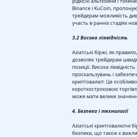
рідкісні альткойни і токени
Binance і KuCoin, пропону
трейдерам можливість диве
участь в ранніх стадіях но
3.2 Висока ліквідність
Азіатські біржі, як правил
дозволяє трейдерам швидко
позиції. Висока ліквідніс
проскальзувань і забезпеч
криптовалют. Це особливо 
короткостроковою торгівл
може мати велике значенн
4. Безпека і технології
Азіатські криптовалютні бі
безпеки, що також є важл