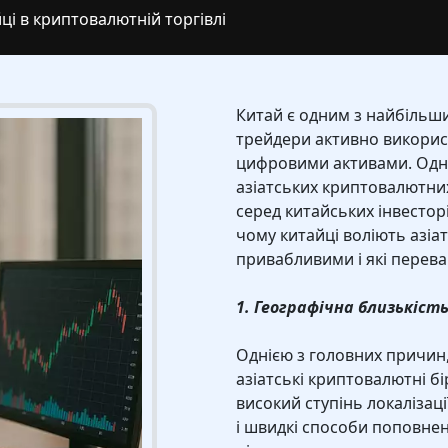
ці в криптовалютній торгівлі
Китай є одним з найбільши
трейдери активно використ
цифровими активами. Одни
азіатських криптовалютних
серед китайських інвесторі
чому китайці воліють азіа
привабливими і які перев
1. Географічна близькість
Однією з головних причин
азіатські криптовалютні бі
високий ступінь локалізаці
і швидкі способи поповненн