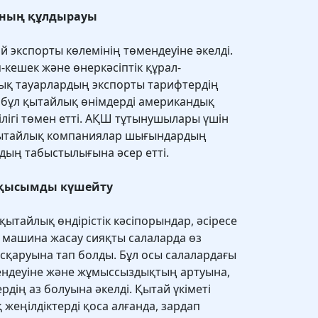
ының құлдырауы
 экспорты көлемінің төмендеуіне әкелді.
-кешек және өнеркәсіптік құрал-
ық тауарлардың экспорты тарифтердің
, бұл қытайлық өнімдерді американдық
ілігі төмен етті. АҚШ тұтынушылары үшін
 қытайлық компаниялар шығындардың
рдың табыстылығына әсер етті.
 қысымды күшейту
ытайлық өндірістік кәсіпорындар, әсіресе
 машина жасау сияқты салаларда өз
сқаруына тап болды. Бұл осы салалардағы
ндеуіне және жұмыссыздықтың артуына,
ердің аз болуына әкелді. Қытай үкіметі
жеңілдіктерді қоса алғанда, зардап