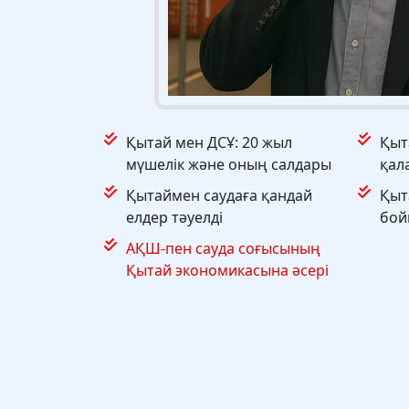
Қытай мен ДСҰ: 20 жыл
Қыт
мүшелік және оның салдары
қал
Қытаймен саудаға қандай
Қыт
елдер тәуелді
бой
АҚШ-пен сауда соғысының
Қытай экономикасына әсері