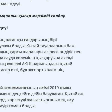
 мәлімдеді.
ықпалы: қысқа мерзімді салдар
деуі
ың алғашқы салдарының бірі
улауы болды. Қытай тауарларына баж
йдың қарсы шаралары әсіресе өндіріс пен
а сауда көлемінің қысқаруына әкелді.
ның күшеюі АҚШ нарығындағы қытай
әсер етті, бұл экспорт көлемінің
ай экономикасының өсімі 2019 жылы
менгі деңгейге дейін баяулаған. Қытай оң
рді көрсетуді жалғастырғанымен, өсу
әуір төмен болды.