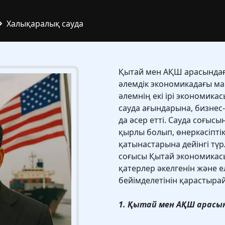
Халықаралық сауда
Қытай мен АҚШ арасындағ
әлемдік экономикадағы ма
әлемнің екі ірі экономика
сауда ағындарына, бизнес
да әсер етті. Сауда соғы
қырлы болып, өнеркәсіпті
қатынастарына дейінгі түр
соғысы Қытай экономикасы
қатерлер әкелгенін және 
бейімделетінін қарастыра
1. Қытай мен АҚШ арасы