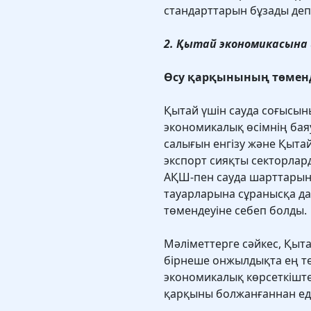
стандарттарын бұзады деп
2. Қытай экономикасына 
Өсу қарқынының төмен
Қытай үшін сауда соғысын
экономикалық өсімнің бая
салығын енгізу және Қыта
экспорт сияқты секторлард
АҚШ-пен сауда шарттары
тауарларына сұранысқа да 
төмендеуіне себеп болды.
Мәліметтерге сәйкес, Қыт
бірнеше онжылдықта ең тө
экономикалық көрсеткіште
қарқыны болжанғаннан ед