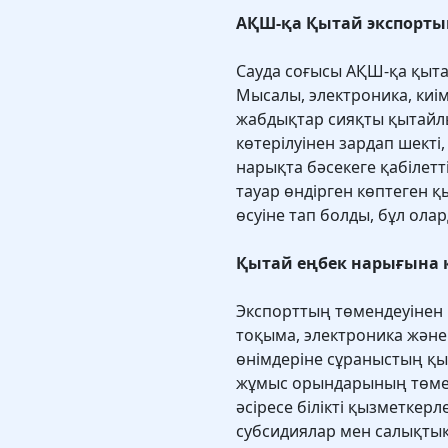
АҚШ-қа Қытай экспорт
Сауда соғысы АҚШ-қа қытай
Мысалы, электроника, киім
жабдықтар сияқты қытайл
көтерілуінен зардап шекті
нарықта бәсекеге қабілетт
тауар өндірген көптеген
өсуіне тап болды, бұл ола
Қытай еңбек нарығына
Экспорттың төмендеуінен қ
тоқыма, электроника және
өнімдеріне сұраныстың қы
жұмыс орындарының төме
әсіресе білікті қызметкерл
субсидиялар мен салықтық 