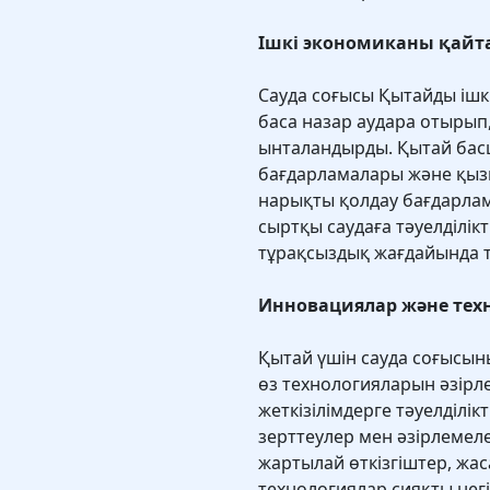
Ішкі экономиканы қайта
Сауда соғысы Қытайды ішкі
баса назар аудара отырып,
ынталандырды. Қытай ба
бағдарламалары және қызм
нарықты қолдау бағдарлам
сыртқы саудаға тәуелділік
тұрақсыздық жағдайында 
Инновациялар және тех
Қытай үшін сауда соғысыны
өз технологияларын әзірл
жеткізілімдерге тәуелділі
зерттеулер мен әзірлемеле
жартылай өткізгіштер, жа
технологиялар сияқты негі