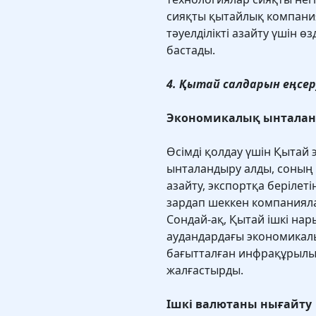
сияқты қытайлық компани
тәуелділікті азайту үшін ө
бастады.
4. Қытай салдарын еңсер
Экономикалық ынталанд
Өсімді қолдау үшін Қытай
ынталандыру алды, соның 
азайту, экспортқа берілет
зардап шеккен компанияла
Сондай-ақ, Қытай ішкі на
аудандардағы экономикалы
бағытталған инфрақұрылы
жалғастырды.
Ішкі валютаны нығайту