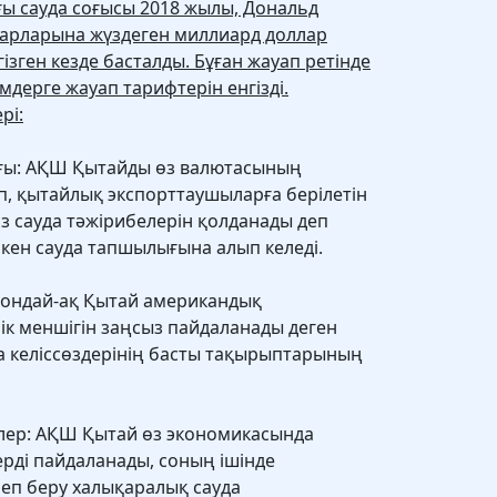
ы сауда соғысы 2018 жылы, Дональд
ауарларына жүздеген миллиард доллар
ізген кезде басталды. Бұған жауап ретінде
дерге жауап тарифтерін енгізді.
рі:
ғы: АҚШ Қытайды өз валютасының
, қытайлық экспорттаушыларға берілетін
з сауда тәжірибелерін қолданады деп
кен сауда тапшылығына алып келеді.
 сондай-ақ Қытай американдық
к меншігін заңсыз пайдаланады деген
да келіссөздерінің басты тақырыптарының
елер: АҚШ Қытай өз экономикасында
рді пайдаланады, соның ішінде
еп беру халықаралық сауда