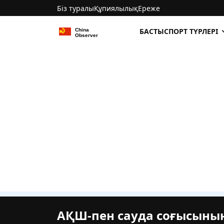
Біз туралы
Құпиялылық
Ереже
БАСТЫ
СПОРТ ТҮРЛЕРІ
АҚШ-пен сауда соғысыны