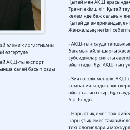
Қытай мен АҚШ арасындағ
Трамп әкімшілігі Қытай т
көлемінде баж салығын енг
Қытай да американдық өнім
Жанжалдың негізгі себепте
- АҚШ-тың сауда тапшылы
ай әлемдік логистиканы
бағамын айла-шарғы жасап
ай өзгертуде
субсидиялар сияқты әдепсі
ай АҚШ-ты экспорт
айыптады, бұл АҚШ-тың үл
ынша қалай басып озды
- Зияткерлік меншік: АҚШ
компаниялардың зияткерлі
айып тағып отыр, бұл сау
бірі болды.
- Нарықтық емес тәжіриб
нарықтық емес тәжірибеле
технологияларды мәжбүрл