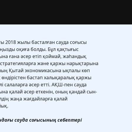
ы 2018 жылы басталған сауда соғысы
ңызды оқиға болды. Бұл қақтығыс
сына ғана әсер етіп қоймай, жаһандық
-стратегияларға және қаржы нарықтарына
сының Қытай экономикасына ықпалы көп
к өндірістен бастап халықаралық қаржы
лі салаларға әсер етті. АҚШ-пен сауда
на қалай әсер еткенін, оның қандай сын-
елдің жаңа жағдайларға қалай
йық.
ндағы сауда соғысының себептері