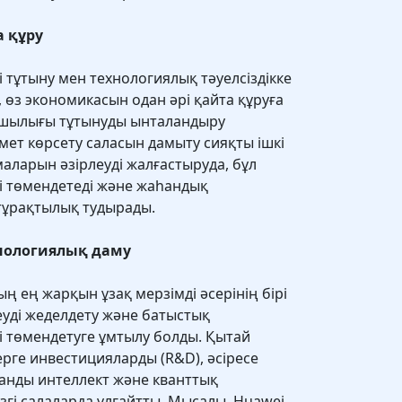
 құру
 тұтыну мен технологиялық тәуелсіздікке
 өз экономикасын одан әрі қайта құруға
сшылығы тұтынуды ынталандыру
ет көрсету саласын дамыту сияқты ішкі
аларын әзірлеуді жалғастыруда, бұл
ті төмендетеді және жаһандық
тұрақтылық тудырады.
нологиялық даму
ң ең жарқын ұзақ мерзімді әсерінің бірі
еуді жеделдету және батыстық
кті төмендетуге ұмтылу болды. Қытай
рге инвестицияларды (R&D), әсіресе
санды интеллект және кванттық
згі салаларда ұлғайтты. Мысалы, Huawei