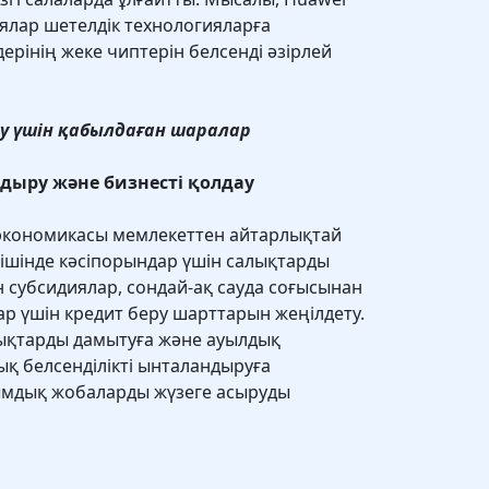
ялар шетелдік технологияларға
здерінің жеке чиптерін белсенді әзірлей
у үшін қабылдаған шаралар
ыру және бизнесті қолдау
 экономикасы мемлекеттен айтарлықтай
ішінде кәсіпорындар үшін салықтарды
ін субсидиялар, сондай-ақ сауда соғысынан
р үшін кредит беру шарттарын жеңілдету.
рықтарды дамытуға және ауылдық
қ белсенділікті ынталандыруға
мдық жобаларды жүзеге асыруды