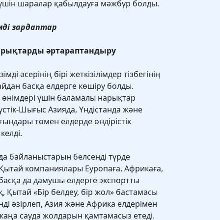
үшін шаралар қабылдауға мәжбүр болды.
імді зардаптар
нарықтарды әртараптандыру
мді әсерінің бірі жеткізілімдер тізбегінің
тайдан басқа елдерге көшіру болды.
 өнімдері үшін баламалы нарықтар
түстік-Шығыс Азияда, Үндістанда және
ғындары төмен елдерде өндірістік
келді.
да байланыстарын белсенді түрде
Қытай компаниялары Еуропаға, Африкаға,
басқа да дамушы елдерге экспортты
қ, Қытай «Бір белдеу, бір жол» бастамасы
ді әзірлеп, Азия және Африка елдерімен
жаңа сауда жолдарын қамтамасыз етеді.