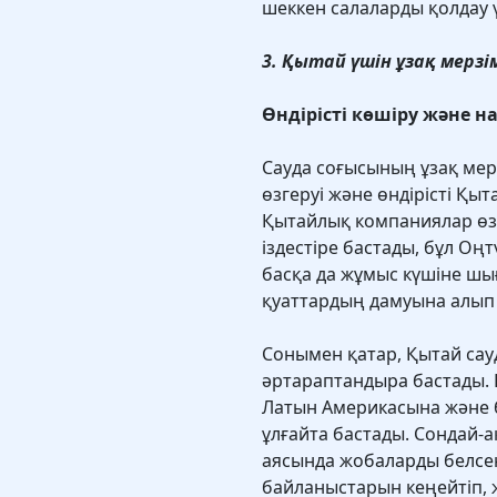
шеккен салаларды қолдау 
3. Қытай үшін ұзақ мерз
Өндірісті көшіру және 
Сауда соғысының ұзақ мерзі
өзгеруі және өндірісті Қы
Қытайлық компаниялар өз
іздестіре бастады, бұл Оң
басқа да жұмыс күшіне шы
қуаттардың дамуына алып 
Сонымен қатар, Қытай сау
әртараптандыра бастады. 
Латын Америкасына және 
ұлғайта бастады. Сондай-а
аясында жобаларды белсен
байланыстарын кеңейтіп, 