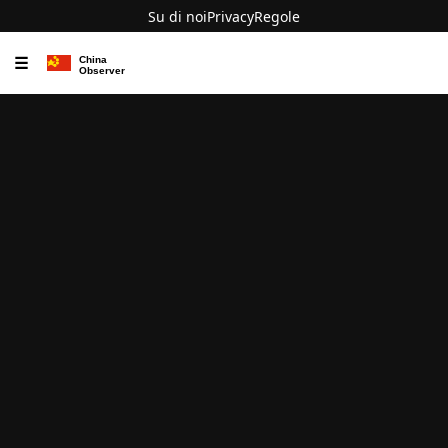
Su di noi
Privacy
Regole
☰