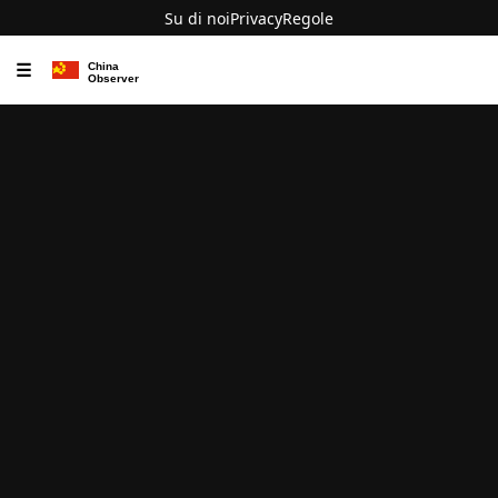
Su di noi
Privacy
Regole
☰