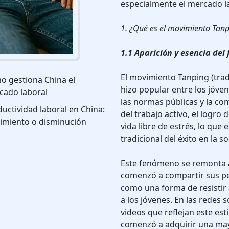
especialmente el mercado la
1. ¿Qué es el movimiento Tanp
1.1 Aparición y esencia de
El movimiento Tanping (trad
o gestiona China el
hizo popular entre los jóve
cado laboral
las normas públicas y la c
uctividad laboral en China:
del trabajo activo, el logro
cimiento o disminución
vida libre de estrés, lo que
tradicional del éxito en la s
Este fenómeno se remonta a 
comenzó a compartir sus pe
como una forma de resistir 
a los jóvenes. En las redes
videos que reflejan este esti
comenzó a adquirir una mayo