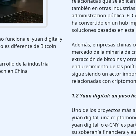
relacionadas que se aplican 
también en otras industrias c
administración pública. El 
ha convertido en un hub imp
soluciones basadas en esta 
 funciona el yuan digital y
Además, empresas chinas co
 es diferente de Bitcoin
mercado de la minería de c
extracción de bitcoins y ot
rrollo de la industria
endurecimiento de las polít
ech en China
sigue siendo un actor impor
relacionadas con criptomo
1.2 Yuan digital: un paso ha
Uno de los proyectos más a
yuan digital, una criptomone
yuan digital, o e-CNY, es par
su soberanía financiera y au