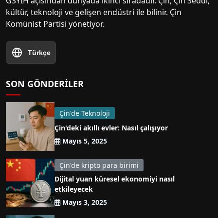
GSYİH açısından dünyada ikinci sıradadır. Çin, Çin Seddi,
kültür, teknoloji ve gelişen endüstri ile bilinir. Çin
Komünist Partisi yönetiyor.
Türkçe
SON GÖNDERILER
Çin'de Teknoloji
Çin'deki akıllı evler: Nasıl çalışıyor
Mayıs 5, 2025
Çin'de kripto para birimi
Dijital yuan küresel ekonomiyi nasıl
etkileyecek
Mayıs 3, 2025