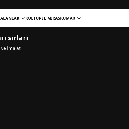
 ALANLAR
KÜLTÜREL MIRAS
KUMAR
rı sırları
 ve imalat