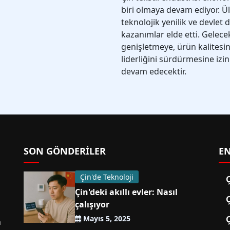
biri olmaya devam ediyor. Ül
teknolojik yenilik ve devlet
kazanımlar elde etti. Gelec
genişletmeye, ürün kalitesin
liderliğini sürdürmesine izi
devam edecektir.
SON GÖNDERILER
EN
Çin'de Teknoloji
Çin'deki akıllı evler: Nasıl
Ç
çalışıyor
Mayıs 5, 2025
Ç
n