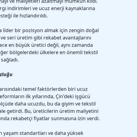
mayı ve maliyetleri azaltmayı mümkün kıldı.
rgi indirimleri ve ucuz enerji kaynaklarına
eği ile hızlandırıldı.
da lider bir pozisyon almak için zengin doğal
 ve seri üretim gibi rekabet avantajlarını
dece en büyük üretici değil, aynı zamanda
ğer bölgelerdeki ülkelere en önemli tekstil
 sağladı.
uzluğu
şarısındaki temel faktörlerden biri ucuz
formların ilk yıllarında, Çin'deki işgücü
ölçüde daha ucuzdu, bu da giyim ve tekstil
le getirdi. Bu, üreticilerin üretim maliyetini
nda rekabetçi fiyatlar sunmasına izin verdi.
tan yaşam standartları ve daha yüksek