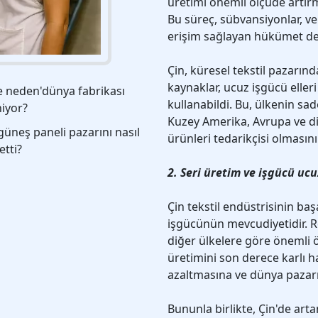
üretimi önemli ölçüde artır
Bu süreç, sübvansiyonlar, ve
erişim sağlayan hükümet dest
Çin, küresel tekstil pazarın
kaynaklar, ucuz işgücü elleri
e neden'dünya fabrikası
kullanabildi. Bu, ülkenin sa
iyor?
Kuzey Amerika, Avrupa ve di
güneş paneli pazarını nasıl
ürünleri tedarikçisi olmasını
etti?
2. Seri üretim ve işgücü uc
Çin tekstil endüstrisinin ba
işgücünün mevcudiyetidir. Re
diğer ülkelere göre önemli 
üretimini son derece karlı ha
azaltmasına ve dünya pazarı
Bununla birlikte, Çin'de ar