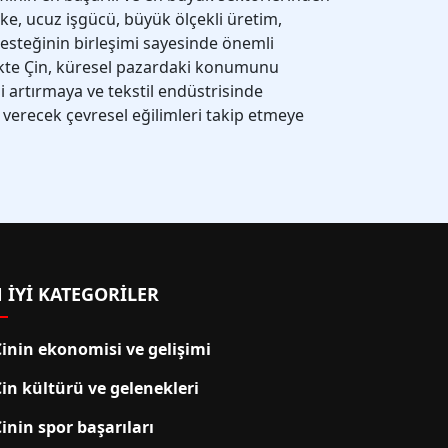
ke, ucuz işgücü, büyük ölçekli üretim,
 desteğinin birleşimi sayesinde önemli
ekte Çin, küresel pazardaki konumunu
i artırmaya ve tekstil endüstrisinde
n verecek çevresel eğilimleri takip etmeye
 IYI KATEGORILER
Çinin ekonomisi ve gelişimi
in kültürü ve gelenekleri
inin spor başarıları