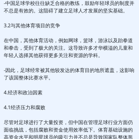
-中国足球学校往往缺乏合格的教练，鼓励年轻球员的制度并
不总是有效的。这阻碍了建立足球人才发展的坚实基础。
3.2与其他体育项目的竞争
在中国，其他体育活动，例如网球，篮球，游泳以及跆拳道
和拳击，受到了极大的关注。这导致许多才华横溢的儿童和
年轻人选择其他获得更多关注和资源的学科。
-因此，足球经常被其他较发达的体育目的地所遮盖，这影响
了该国整体比赛水平。
4.经济和政治因素
4.1经济压力和腐败
尽管对足球进行了大量投资，但中国在管理足球行业方面仍
面临挑战，包括腐败和资金使用效率低下。体育基础设施的
高资金水平和明星球员的吸引力并不总是导致国家队整体形