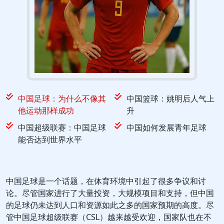
中国足球：为什么不像其
中国篮球：姚明后人气上
他运动那样成功
升
中国超级联赛：中国足球
中国如何发展青年足球
能否达到世界水平
中国足球是一个话题，在体育环境中引起了很多争议和讨
论。尽管国家进行了大量投资，大规模项目和支持，但中国
的足球仍未达到人口和资源如此之多的国家预期的高度。尽
管中国足球超级联赛（CSL）越来越受欢迎，国家队也在不