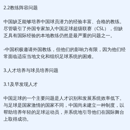
2.2教练阵容问题
中国缺乏能够培养中国球员潜力的经验丰富、合格的教练。
尽管吸引了外国专家加入中国足球超级联赛（CSL），但缺
乏具有国际经验的本地教练仍然是最严重的问题之一。
-中国积极邀请外国教练，但他们的影响力有限，因为他们经
常面临适应当地文化和组织足球系统的困难。
3.人才培养与球员培养问题
3.1及早发现人才
中国足球的一个主要问题是人才识别和发展系统效率低下。
与足球是国家激情的国家不同，中国尚未建立一种制度，以
帮助培养年轻的足球运动员，并系统地引导他们在国际舞台
上取得成功。