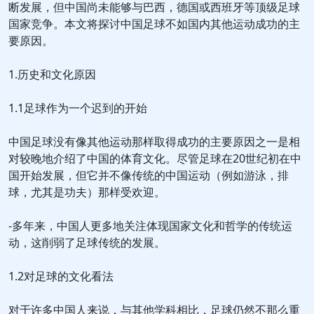
断发展，但中国尚未能够与巴西，德国或西班牙等顶级足球
国家竞争。本文将探讨中国足球不如国内其他运动成功的主
要原因。
1.历史和文化原因
1.1足球作为一个迟到的开始
中国足球没有像其他运动那样取得成功的主要原因之一是相
对较晚地介绍了中国的体育文化。尽管足球在20世纪初在中
国开始发展，但它并不像传统的中国运动（例如游泳，排
球，尤其是功夫）那样受欢迎。
-多年来，中国人更多地关注体现国家文化和哲学的传统运
动，这削弱了足球传统的发展。
1.2对足球的文化看法
对于许多中国人来说，与其他学科相比，足球仍然不那么重