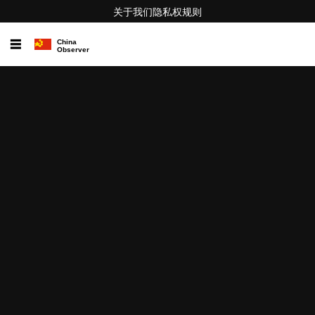
关于我们
隐私权
规则
☰