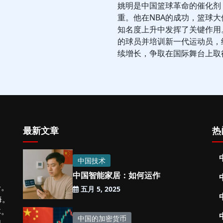
姚明是中国篮球革命的催化剂
重。他在NBA的成功，篮球
知名度上升中发挥了关键作用
的球员并培训新一代运动员，
续增长，争取在国际舞台上取
最新文章
热
中国技术
中国智能家居：如何运作
一。
五月 5, 2025
海。
体。
中国的加密货币