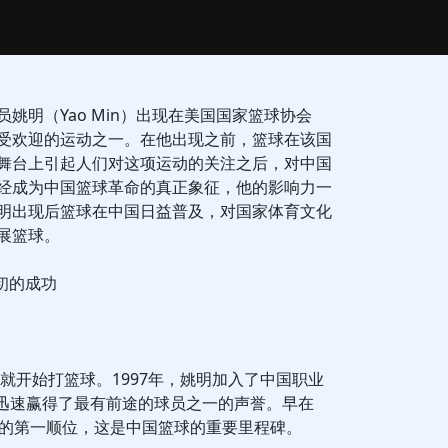
姚明（Yao Min）出现在美国国家篮球协会
最受欢迎的运动之一。在他出现之前，篮球在该国
舞台上引起人们对这项运动的关注之后，对中国
经成为中国篮球革命的真正象征，他的影响力一
明出现后篮球在中国日益普及，对国家体育文化
展篮球。
初的成功
小就开始打篮球。1997年，姚明加入了中国职业
他迅速赢得了最有前途的球员之一的声誉。早在
选秀的第一顺位，这是中国篮球的重要里程碑。