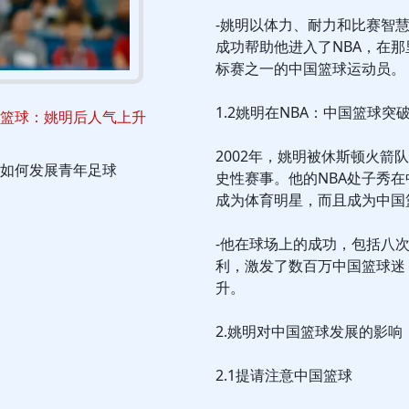
-姚明以体力、耐力和比赛智
成功帮助他进入了NBA，在
标赛之一的中国篮球运动员。
1.2姚明在NBA：中国篮球突
篮球：姚明后人气上升
2002年，姚明被休斯顿火箭
如何发展青年足球
史性赛事。他的NBA处子秀
成为体育明星，而且成为中国
-他在球场上的成功，包括八
利，激发了数百万中国篮球迷
升。
2.姚明对中国篮球发展的影响
2.1提请注意中国篮球