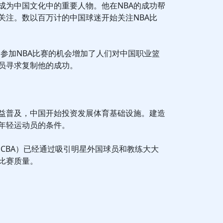
成为中国文化中的重要人物。他在NBA的成功帮
关注。数以百万计的中国球迷开始关注NBA比
及参加NBA比赛的机会增加了人们对中国职业篮
员寻求复制他的成功。
益普及，中国开始投资发展体育基础设施。建造
年轻运动员的条件。
（CBA）已经通过吸引明星外国球员和教练大大
比赛质量。