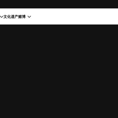
文化遗产
赌博