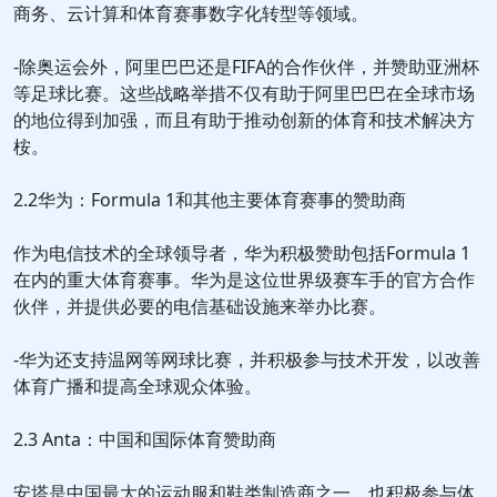
商务、云计算和体育赛事数字化转型等领域。
-除奥运会外，阿里巴巴还是FIFA的合作伙伴，并赞助亚洲杯
等足球比赛。这些战略举措不仅有助于阿里巴巴在全球市场
的地位得到加强，而且有助于推动创新的体育和技术解决方
桉。
2.2华为：Formula 1和其他主要体育赛事的赞助商
作为电信技术的全球领导者，华为积极赞助包括Formula 1
在内的重大体育赛事。华为是这位世界级赛车手的官方合作
伙伴，并提供必要的电信基础设施来举办比赛。
-华为还支持温网等网球比赛，并积极参与技术开发，以改善
体育广播和提高全球观众体验。
2.3 Anta：中国和国际体育赞助商
安塔是中国最大的运动服和鞋类制造商之一，也积极参与体