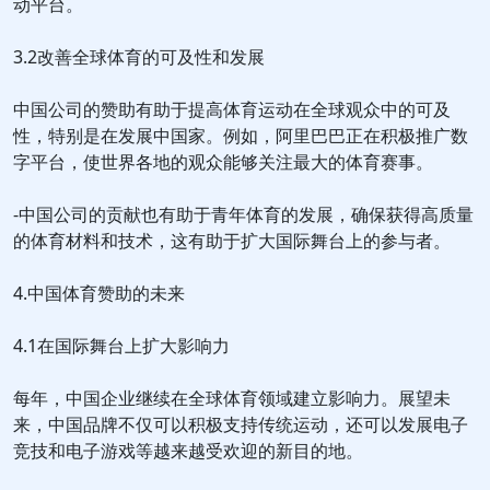
动平台。
3.2改善全球体育的可及性和发展
中国公司的赞助有助于提高体育运动在全球观众中的可及
性，特别是在发展中国家。例如，阿里巴巴正在积极推广数
字平台，使世界各地的观众能够关注最大的体育赛事。
-中国公司的贡献也有助于青年体育的发展，确保获得高质量
的体育材料和技术，这有助于扩大国际舞台上的参与者。
4.中国体育赞助的未来
4.1在国际舞台上扩大影响力
每年，中国企业继续在全球体育领域建立影响力。展望未
来，中国品牌不仅可以积极支持传统运动，还可以发展电子
竞技和电子游戏等越来越受欢迎的新目的地。