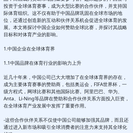
投资于全球体育赛事，成为大型比赛的合作伙伴，并支持国
际体育组织。这不仅有助于中国品牌巩固在全球市场的地
位，还通过创造新的互动和伙伴关系机会促进全球体育的发
展。本文将探讨中国企业如何赞助全球比赛，并探讨其战略
目标和对体育产业的影响。
1.中国企业在全球体育界
1.1中国品牌在体育行业的影响力上升
近几十年来，中国公司已大大增加了在全球体育界的存在，
成为主要体育赛事的赞助商，包括奥运会，FIFA世界杯，一
级方程式，网球比赛和其他国际比赛。阿里巴巴、华为、
Anta、Li-Ning等品牌在赞助和合作伙伴关系方面投入巨资，
在全球体育产业发展中发挥了重要作用。
-这些合作伙伴关系不仅使中国公司能够加强其品牌，而且还
通过进入新市场和吸引全球消费者的注意力来支持其全球化