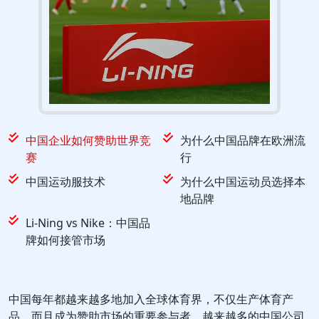
中国企业如何赞助世界竞
为什么中国品牌在欧洲流
赛
行
中国运动服技术
为什么中国运动员选择本
地品牌
Li-Ning vs Nike：中国品
牌如何接管市场
中国每年都越来越多地加入全球体育界，不仅生产体育产
品，而且成为赞助市场的重要参与者。越来越多的中国公司