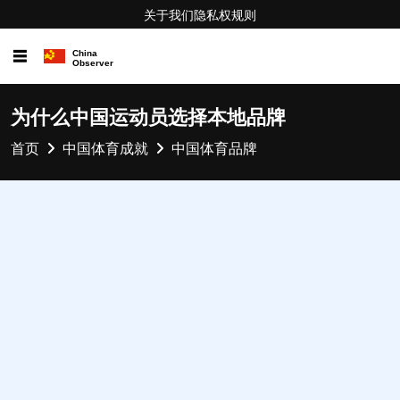
关于我们
隐私权
规则
☰
为什么中国运动员选择本地品牌
首页
中国体育成就
中国体育品牌