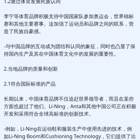
1.2通过体育发展民族认同
李宁等体育品牌积极支持中国国家队参加奥运会，世界锦标
赛和其他主要赛事。这加强了运动员和品牌之间的联系，营
造了民族自豪感。
-与中国品牌的互动成为团结和认同的象征，同时也凸显了保
持国内生产及其在中国体育文化中的发展的重要性。
2.当地品牌的质量和创新
2.1符合国际标准的产品
长期以来，中国体育品牌不仅追赶世界领导者，而且在某些
方面也超过了他们。Li-Ning，Anta和其他中国公司正在积极
开发和采用符合全球高标准的创新技术。
-例如，Li-Ning在运动鞋和服装生产中使用先进的技术，例
如Li-Ning Boom和Cushioning Technology，它们提供了出