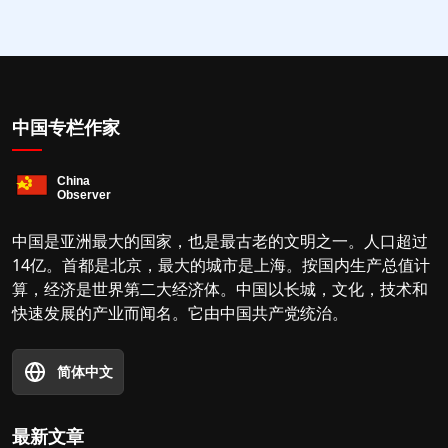
中国专栏作家
中国是亚洲最大的国家，也是最古老的文明之一。人口超过
14亿。首都是北京，最大的城市是上海。按国内生产总值计
算，经济是世界第二大经济体。中国以长城，文化，技术和
快速发展的产业而闻名。它由中国共产党统治。
简体中文
最新文章