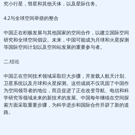
究小行星，彗星和其他天体，以及星际任务。
4.2与全球空间举措的整合
中国正在积极发展与其他国家的空间合作，以建立国际空间
研究和全球空间倡议。未来，中国可能成为月球和火星探测
等国际空间计划以及空间站发展的重要参与者。
二.结论
中国正在空间技术领域采取巨大步骤，开发载人航天计划、
卫星系统以及月球和火星探测。这些成就不仅巩固了中国作
为空间领导者的地位，而且促进了正在改变导航、电信和科
学研究等领域未来的新技术的发展。中国每年继续在空间探
索方面采取重要步骤，为科学进步和国际合作开辟了新的道
路。