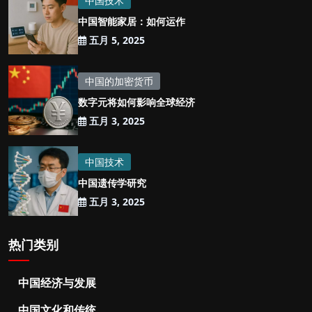
中国技术
中国智能家居：如何运作
五月 5, 2025
中国的加密货币
数字元将如何影响全球经济
五月 3, 2025
中国技术
中国遗传学研究
五月 3, 2025
热门类别
中国经济与发展
中国文化和传统