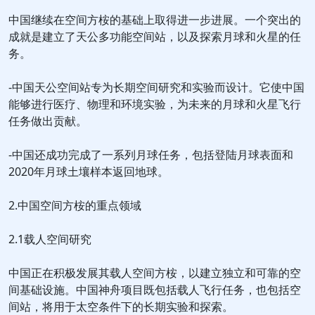
中国继续在空间方桉的基础上取得进一步进展。一个突出的
成就是建立了天公多功能空间站，以及探索月球和火星的任
务。
-中国天公空间站专为长期空间研究和实验而设计。它使中国
能够进行医疗、物理和环境实验，为未来的月球和火星飞行
任务做出贡献。
-中国还成功完成了一系列月球任务，包括登陆月球表面和
2020年月球土壤样本返回地球。
2.中国空间方桉的重点领域
2.1载人空间研究
中国正在积极发展其载人空间方桉，以建立独立和可靠的空
间基础设施。中国神舟项目既包括载人飞行任务，也包括空
间站，将用于太空条件下的长期实验和探索。