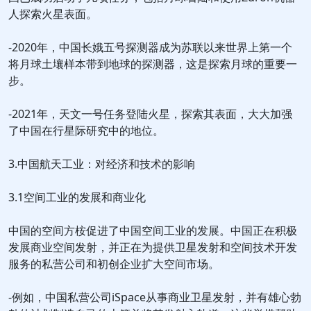
人探索火星表面。
-2020年，中国长娥五号探测器成为苏联以来世界上第一个
将月球土壤样本带到地球的探测器，这是探索月球的重要一
步。
-2021年，天文一号任务登陆火星，探索其表面，大大加强
了中国在行星际研究中的地位。
3.中国航天工业：对经济和技术的影响
3.1空间工业的发展和商业化
中国的空间方桉促进了中国空间工业的发展。中国正在积极
发展商业空间发射，并正在为提供卫星发射和空间技术开发
服务的私营公司和初创企业扩大空间市场。
-例如，中国私营公司iSpace从事商业卫星发射，并有雄心勃