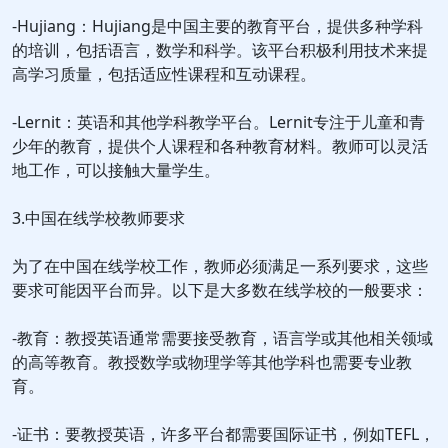
-Hujiang：Hujiang是中国主要的教育平台，提供多种学科
的培训，包括语言，数学和科学。该平台积极利用技术来提
高学习质量，包括适应性课程和互动课程。
-Lernit：英语和其他学科教学平台。Lernit专注于儿童和青
少年的教育，提供个人课程和各种教育材料。教师可以灵活
地工作，可以接触大量学生。
3.中国在线学校教师要求
为了在中国在线学校工作，教师必须满足一系列要求，这些
要求可能因平台而异。以下是大多数在线学校的一般要求：
-教育：教授英语通常需要接受教育，语言学或其他相关领域
的高等教育。教授数学或物理学等其他学科也需要专业教
育。
-证书：要教授英语，许多平台都需要国际证书，例如TEFL，