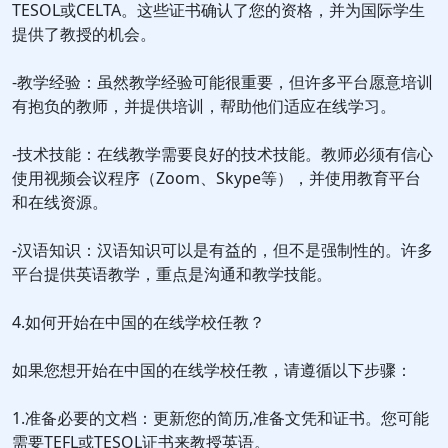
TESOL或CELTA。这些证书确认了您的资格，并为国际学生
提供了教授的机会。
-教学经验：虽然教学经验可能很重要，但许多平台愿意培训
有抱负的教师，并提供培训，帮助他们适应在线学习。
-技术技能：在线教学需要良好的技术技能。教师必须有信心
使用视频会议程序（Zoom、Skype等），并使用教育平台
和在线资源。
-汉语知识：汉语知识可以是有益的，但不是强制性的。许多
平台提供英语教学，重点是沟通和教学技能。
4.如何开始在中国的在线学校任教？
如果您想开始在中国的在线学校任教，请遵循以下步骤：
1.准备必要的文档：更新您的简历,准备文凭和证书。您可能
需要TEFL或TESOL证书来教授英语。