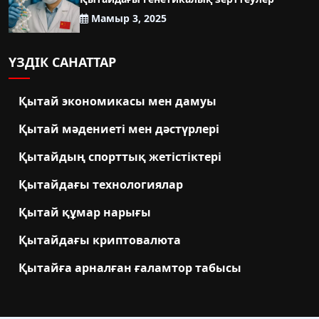
Мамыр 3, 2025
ҮЗДІК САНАТТАР
Қытай экономикасы мен дамуы
Қытай мәдениеті мен дәстүрлері
Қытайдың спорттық жетістіктері
Қытайдағы технологиялар
Қытай құмар нарығы
Қытайдағы криптовалюта
Қытайға арналған ғаламтор табысы