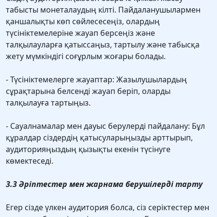
табысты монеталаудың кілті. Пайдаланушылармен
қаншалықты көп сөйлесесеңіз, олардың
түсініктемелеріне жауап берсеңіз және
талқылауларға қатыссаңыз, тартылу және табысқа
жету мүмкіндігі соғұрлым жоғары болады.
- Түсініктемелерге жауаптар: Жазылушылардың
сұрақтарына белсенді жауап беріп, оларды
талқылауға тартыңыз.
- Сауалнамалар мен дауыс берулерді пайдалану: Бұл
құралдар сіздердің қатысуларыңызды арттырып,
аудиторияңыздың қызықты екенін түсінуге
көмектеседі.
3.3 Әріптестер мен жарнама берушілерді тарту
Егер сізде үлкен аудитория болса, сіз серіктестер мен