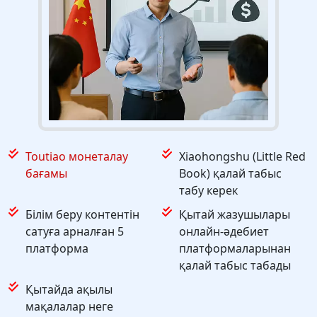
Toutiao монеталау
Xiaohongshu (Little Red
бағамы
Book) қалай табыс
табу керек
Білім беру контентін
Қытай жазушылары
сатуға арналған 5
онлайн-әдебиет
платформа
платформаларынан
қалай табыс табады
Қытайда ақылы
мақалалар неге