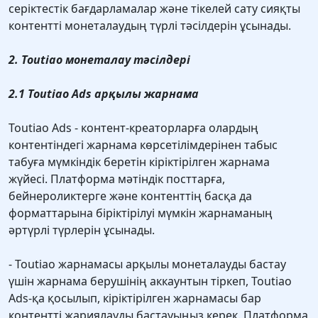
серіктестік бағдарламалар және тікелей сату сияқты
контентті монеталаудың түрлі тәсілдерін ұсынады.
2. Toutiao монеталау тәсілдері
2.1 Toutiao Ads арқылы жарнама
Toutiao Ads - контент-креаторларға олардың
контентіндегі жарнама көрсетілімдерінен табыс
табуға мүмкіндік беретін кіріктірілген жарнама
жүйесі. Платформа мәтіндік посттарға,
бейнероликтерге және контенттің басқа да
форматтарына біріктірілуі мүмкін жарнаманың
әртүрлі түрлерін ұсынады.
- Toutiao жарнамасы арқылы монеталауды бастау
үшін жарнама берушінің аккаунтын тіркеп, Toutiao
Ads-қа қосылып, кіріктірілген жарнамасы бар
контентті жариялауды бастауыңыз керек. Платформа