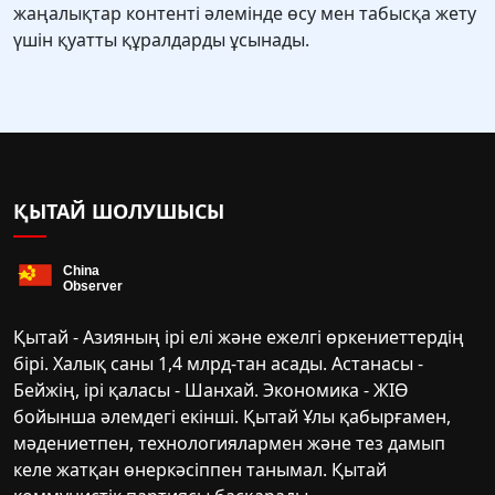
жаңалықтар контенті әлемінде өсу мен табысқа жету
үшін қуатты құралдарды ұсынады.
ҚЫТАЙ ШОЛУШЫСЫ
Қытай - Азияның ірі елі және ежелгі өркениеттердің
бірі. Халық саны 1,4 млрд-тан асады. Астанасы -
Бейжің, ірі қаласы - Шанхай. Экономика - ЖІӨ
бойынша әлемдегі екінші. Қытай Ұлы қабырғамен,
мәдениетпен, технологиялармен және тез дамып
келе жатқан өнеркәсіппен танымал. Қытай