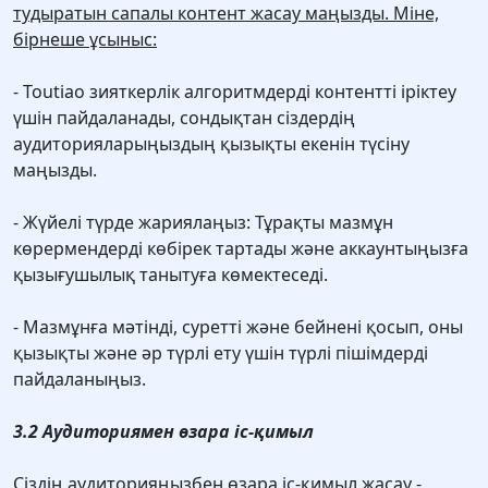
тудыратын сапалы контент жасау маңызды. Міне,
бірнеше ұсыныс:
- Toutiao зияткерлік алгоритмдерді контентті іріктеу
үшін пайдаланады, сондықтан сіздердің
аудиторияларыңыздың қызықты екенін түсіну
маңызды.
- Жүйелі түрде жариялаңыз: Тұрақты мазмұн
көрермендерді көбірек тартады және аккаунтыңызға
қызығушылық танытуға көмектеседі.
- Мазмұнға мәтінді, суретті және бейнені қосып, оны
қызықты және әр түрлі ету үшін түрлі пішімдерді
пайдаланыңыз.
3.2 Аудиториямен өзара іс-қимыл
Сіздің аудиторияңызбен өзара іс-қимыл жасау -