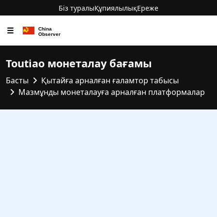
Біз туралы
Құпиялылық
Ереже
☰
Toutiao монеталау бағамы
Басты
Қытайға арналған ғаламтор табысы
Мазмұнды монеталауға арналған платформалар