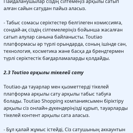
Пайдаланушылар сіздің сілтемеңіз арқылы сатып
алған сайын сатудан пайыз аласыз.
- Табыс сомасы серіктестер белгілеген комиссияға,
сондай-ақ сіздің сілтемелеріңіз бойынша жасалған
сатып алулар санына байланысты. Toutiao
платформасы әр түрлі орындарда, соның ішінде сән,
технология, косметика және басқа да брендтермен
түрлі серіктестік бағдарламаларды қолдайды.
2.3 Toutiao арқылы тікелей сату
Toutiao-да тауарлар мен қызметтерді тікелей
платформа арқылы сату арқылы табыс табуға
болады. Toutiao Shopping компаниясымен біріктіру
арқылы сіз онлайн-дүкендеріңізді құрып, тауарларды
тікелей контент арқылы сата аласыз.
- Бұл қалай жұмыс істейді, Сіз сатушының аккаунтын