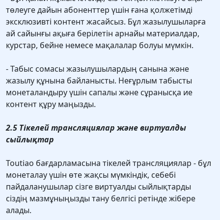
төлеуге дайын абоненттер үшін ғана қолжетімді
эксклюзивті контент жасайсыз. Бұл жазылушыларға
ай сайынғы ақыға берілетін арнайы материалдар,
курстар, бейне немесе мақалалар болуы мүмкін.
- Табыс сомасы жазылушылардың санына және
жазылу құнына байланысты. Неғұрлым табысты
монеталандыру үшін сапалы және сұранысқа ие
контент құру маңызды.
2.5 Тікелей трансляциялар және виртуалды
сыйлықтар
Toutiao бағдарламасына тікелей трансляциялар - бұл
монеталау үшін өте жақсы мүмкіндік, себебі
пайдаланушылар сізге виртуалды сыйлықтарды
сіздің мазмұныңызды тану белгісі ретінде жібере
алады.