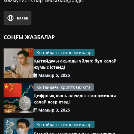
коммунистік партиясы басқарады.
қазақ
СОҢҒЫ ЖАЗБАЛАР
Қытайдағы технологиялар
Қытайдағы ақылды үйлер: бұл қалай
жұмыс істейді
Мамыр 5, 2025
Қытайдағы криптовалюта
Цифрлық юань әлемдік экономикаға
қалай әсер етеді
Мамыр 3, 2025
Қытайдағы технологиялар
Қытайдағы генетикалық зерттеулер