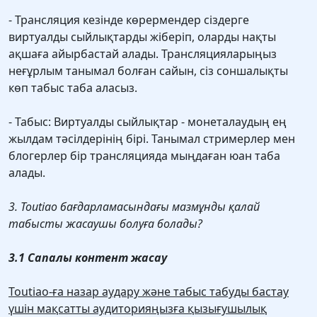
- Трансляция кезінде көрермендер сіздерге
виртуалды сыйлықтарды жіберіп, оларды нақты
ақшаға айырбастай алады. Трансляцияларыңыз
неғұрлым танымал болған сайын, сіз соншалықты
көп табыс таба аласыз.
- Табыс: Виртуалды сыйлықтар - монеталаудың ең
жылдам тәсілдерінің бірі. Танымал стримерлер мен
блогерлер бір трансляцияда мыңдаған юан таба
алады.
3. Toutiao бағдарламасындағы мазмұнды қалай
табысты жасаушы болуға болады?
3.1 Сапалы контент жасау
Toutiao-ға назар аудару және табыс табуды бастау
үшін мақсатты аудиторияңызға қызығушылық