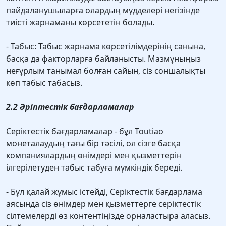
пайдаланушыларға олардың мүдделері негізінде
тиісті жарнаманы көрсететін болады.
- Табыс: Табыс жарнама көрсетілімдерінің санына,
басқа да факторларға байланысты. Мазмұныңыз
неғұрлым танымал болған сайын, сіз соншалықты
көп табыс табасыз.
2.2 Әріптестік бағдарламалар
Серіктестік бағдарламалар - бұл Toutiao
монеталаудың тағы бір тәсілі, ол сізге басқа
компаниялардың өнімдері мен қызметтерін
ілгерілетуден табыс табуға мүмкіндік береді.
- Бұл қалай жұмыс істейді, Серіктестік бағдарлама
аясында сіз өнімдер мен қызметтерге серіктестік
сілтемелерді өз контентіңізде орналастыра аласыз.