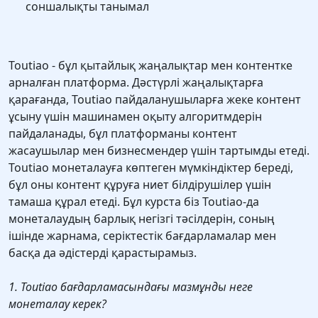
соншалықты танымал
Toutiao - бұл қытайлық жаңалықтар мен контентке
арналған платформа. Дәстүрлі жаңалықтарға
қарағанда, Toutiao пайдаланушыларға жеке контент
ұсыну үшін машинамен оқыту алгоритмдерін
пайдаланады, бұл платформаны контент
жасаушылар мен бизнесмендер үшін тартымды етеді.
Toutiao монеталауға көптеген мүмкіндіктер береді,
бұл оны контент құруға ниет білдірушілер үшін
тамаша құрал етеді. Бұл курста біз Toutiao-да
монеталаудың барлық негізгі тәсілдерін, соның
ішінде жарнама, серіктестік бағдарламалар мен
басқа да әдістерді қарастырамыз.
1. Toutiao бағдарламасындағы мазмұнды неге
монеталау керек?