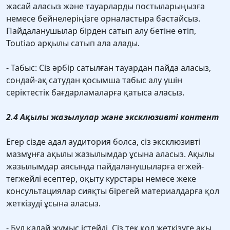
жасай аласыз және тауарларды постыларыңызға
немесе бейнелеріңізге орналастыра бастайсыз.
Пайдаланушылар бірден сатып алу бетіне өтіп,
Toutiao арқылы сатып ала алады.
- Табыс: Сіз әрбір сатылған тауардан пайда аласыз,
сондай-ақ сатудан қосымша табыс алу үшін
серіктестік бағдарламаларға қатыса аласыз.
2.4 Ақылы жазылулар және эксклюзивті контент
Егер сізде адал аудитория болса, сіз эксклюзивті
мазмұнға ақылы жазылымдар ұсына аласыз. Ақылы
жазылымдар аясында пайдаланушыларға егжей-
тегжейлі есептер, оқыту курстары немесе жеке
консультациялар сияқты бірегей материалдарға қол
жеткізуді ұсына аласыз.
- Бұл қалай жұмыс істейді, Сіз тек қол жеткізуге ақы