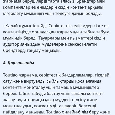
жарнама берушілерді тарта аласыз. Брендтер мен
компаниялар өз өнімдерін сіздің контент арқылы
ілгерілету мүмкіндігі үшін төлеуге дайын болады.
- Қалай жұмыс істейді, Серіктестік келісімдер сізге өз
контентіңізде орналасқан жарнамадан табыс табуға
мүмкіндік береді. Тауарлары мен қызметтері сіздің
аудиторияңыздың мүдделеріне сәйкес келетін
брендтерді таңдау маңызды.
4. Қорытынды
Toutiao жарнама, серіктестік бағдарламалар, тікелей
сату және виртуалды сыйлықтарды қоса алғанда,
контентті монеталау үшін тамаша мүмкіндіктер
береді. Табыс табуды бастау үшін сапалы контент
жасау, аудиторияңыздың мүддесін түсіну және
монеталаудың қолжетімді тәсілдерін белсенді
пайдалану маңызды. Toutiao онлайн-білім беру және