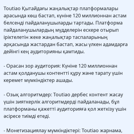
Toutiao Қытайдағы жаңалықтар платформалары
арасында көш бастап, күніне 120 миллионнан астам
белсенді пайдаланушыларды тартады. Платформа
пайдаланушылардың мүдделерін ескере отырып
іріктелетін жеке жаңалықтар таспаларының
арқасында жастардан бастап, жасы үлкен адамдарға
дейінгі кең аудиторияны қамтиды.
- Орасан зор аудитория: Күніне 120 миллионнан
астам қолданушы контентті құру және тарату үшін
керемет мүмкіндіктер ашады.
- Озық алгоритмдер: Toutiao дербес контент жасау
үшін зияткерлік алгоритмдерді пайдаланады, бұл
платформаны қажетті аудиторияға қол жеткізу үшін
әсіресе тиімді етеді.
- Монетизациялау мүмкіндіктері: Toutiao жарнама,