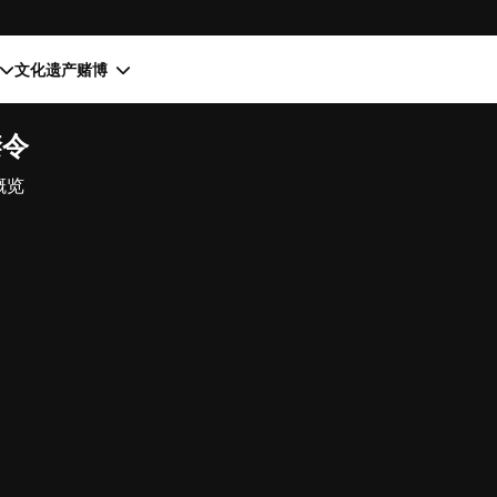
文化遗产
赌博
禁令
概览