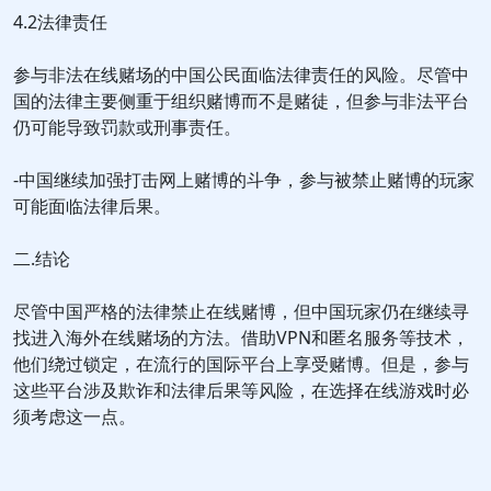
4.2法律责任
参与非法在线赌场的中国公民面临法律责任的风险。尽管中
国的法律主要侧重于组织赌博而不是赌徒，但参与非法平台
仍可能导致罚款或刑事责任。
-中国继续加强打击网上赌博的斗争，参与被禁止赌博的玩家
可能面临法律后果。
二.结论
尽管中国严格的法律禁止在线赌博，但中国玩家仍在继续寻
找进入海外在线赌场的方法。借助VPN和匿名服务等技术，
他们绕过锁定，在流行的国际平台上享受赌博。但是，参与
这些平台涉及欺诈和法律后果等风险，在选择在线游戏时必
须考虑这一点。