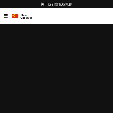
关于我们
隐私权
规则
☰