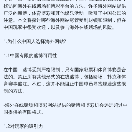
找访问海外在线赌场和博彩平台的方法。许多海外网站提供
广泛的赌博，体育博彩和其他娱乐活动，吸引了中国公民的
注意。本文将探讨哪些海外网站尽管受到封锁和限制，但在
中国玩家中很受欢迎，以及参与海外在线赌场的风险。
1.为什么中国人选择海外网站?
1.1中国有限的赌博可用性
在中国，赌博受到严格限制，只有国家彩票和体育博彩是合
法的。禁止所有其他形式的在线赌博，包括赌场，扑克和体
育赛事赌注。不过，这并不能阻止中国球员寻找规避这些限
制的方法。
-海外在线赌场和博彩网站提供的赌博和博彩机会远远超过中
国提供的有限格式。
1.2对玩家的吸引力