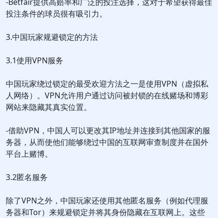
-Betfair提供高赔率和广泛的投注选择，这对于希望获得最佳
投注条件的球员很有吸引力。
3.中国玩家规避锁定的方法
3.1使用VPN服务
中国玩家绕过锁定的最受欢迎方法之一是使用VPN（虚拟私
人网络）。VPN允许用户通过访问被封锁的在线赌场和博彩
网站来隐藏其真实位置。
-借助VPN，中国人可以更改其IP地址并连接到其他国家的服
务器，从而使他们能够绕过中国的互联网审查制度并在国外
平台上赌博。
3.2匿名服务
除了VPN之外，中国玩家还使用其他匿名服务（例如代理服
务器和Tor）来规避锁定并将其身份隐藏在互联网上。这些