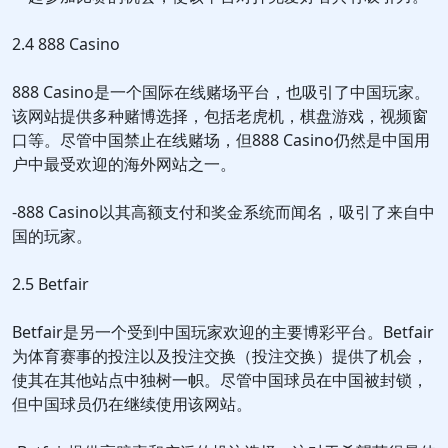
2.4 888 Casino
888 Casino是一个国际在线赌场平台，也吸引了中国玩家。
该网站提供多种赌博选择，包括老虎机，棋盘游戏，视频窗
口等。尽管中国禁止在线赌场，但888 Casino仍然是中国用
户中最受欢迎的海外网站之一。
-888 Casino以其高额支付和奖金系统而闻名，吸引了来自中
国的玩家。
2.5 Betfair
Betfair是另一个受到中国玩家欢迎的主要博彩平台。Betfair
为体育赛事的投注以及投注交换（投注交换）提供了机会，
使其在其他站点中独树一帜。尽管中国球员在中国被封锁，
但中国球员仍在继续使用该网站。