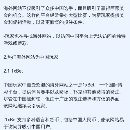
海外网站不仅吸引了众多中国选手，而且吸引了赢得巨额奖
金的机会。这样的平台经常举办大型比赛，为新玩家提供奖
金和促销活动，以及更慷慨的投注条件。
-玩家也在寻找海外网站，以访问中国平台上无法访问的独特
游戏或博彩。
2.热门海外网站为中国玩家
2.1 1xBet
中国玩家中最受欢迎的海外网站之一是1xBet，一个国际博
彩平台，提供体育赛事以及赌场，扑克和其他赌博的赌注。
尽管在中国被封锁，但由于广泛的投注选择和方便的界面，
该网站继续吸引玩家。
-1xBet支持多种语言和货币，包括中国人民币，使该网站易
于访问并吸引中国用户。