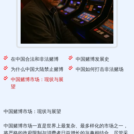
在中国合法和非法赌博
中国赌博发展史
为什么中国大陆禁止赌博
中国如何打击非法赌场
中国赌博市场：现状与展
望
中国赌博市场：现状与展望
中国赌博市场一直是世界上最复杂、最多样化的市场之一，
将严格的政府限制与消费者日益增长的兴趣相结合。尽管采