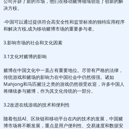
公司开辟了新的市场，他们在移动赌博领域创造了创新的解
决方桉。
-中国可以通过提供符合高安全性和监管标准的独特应用程序
和解决方桉,成为移动赌博市场的重要参与者。
3.影响市场的社会和文化因素
3.1文化对赌博的影响
赌博在中国文化中一直占有重要地位。尽管有严格的法律，
传统游戏和赌场的影响力在中国社会中仍然很强。诸如
Mahjong和马匹赌注之类的游戏仍然很受欢迎，许多中国人
将继续参与赌博，作为其文化传统的一部分。
3.2改进在线游戏的技术和便利性
随着包括AI、区块链和移动平台在内的技术的发展，中国赌
博市场将不断发展，重点是用户便利性、交易速度和数据安