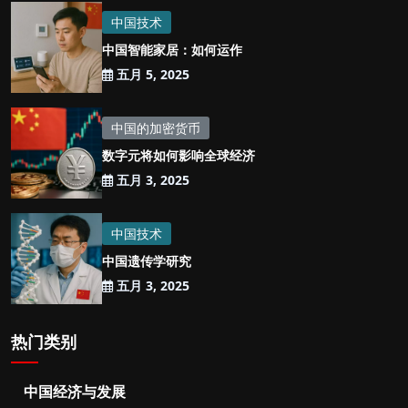
中国技术
中国智能家居：如何运作
五月 5, 2025
中国的加密货币
数字元将如何影响全球经济
五月 3, 2025
中国技术
中国遗传学研究
五月 3, 2025
热门类别
中国经济与发展