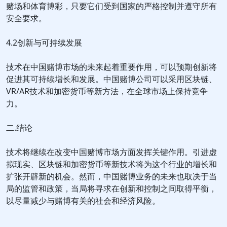
赌场和体育博彩，只要它们受到国家的严格控制并遵守所有
安全要求。
4.2创新与可持续发展
技术在中国赌博市场的未来起着重要作用，可以预期创新将
促进其可持续增长和发展。中国赌博公司可以采用区块链、
VR/AR技术和加密货币等新方法，在全球市场上保持竞争
力。
二.结论
技术将继续在改变中国赌博市场方面发挥关键作用。引进虚
拟现实、区块链和加密货币等新技术将为这个行业的增长和
扩张开辟新的机会。然而，中国赌博业务的未来也取决于当
局的监管和政策，当局将寻求在创新和控制之间取得平衡，
以尽量减少与赌博有关的社会和经济风险。