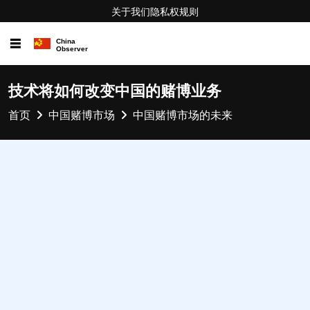
关于我们
隐私权
规则
☰
技术将如何改变中国的赌博业务
首页
中国赌博市场
中国赌博市场的未来