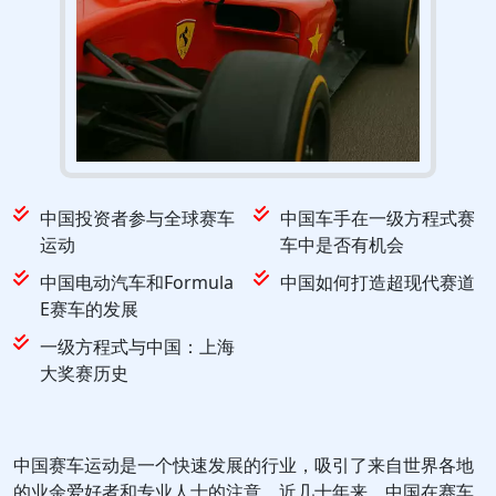
中国投资者参与全球赛车
中国车手在一级方程式赛
运动
车中是否有机会
中国电动汽车和Formula
中国如何打造超现代赛道
E赛车的发展
一级方程式与中国：上海
大奖赛历史
中国赛车运动是一个快速发展的行业，吸引了来自世界各地
的业余爱好者和专业人士的注意。近几十年来，中国在赛车