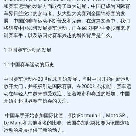
和赛车运动的发展方面取得了重大进展，中国已成为国际赛
车界日益突出的参与者。从大型大奖赛到全国锦标赛的发
展，中国的赛车运动不断普及和完善。在这篇文章中，我们
将研究中国如何发展赛车运动，正在采取哪些主要步骤来培
训赛车手，以及该国对赛车兴趣的增长背后是什么。
1.中国赛车运动的发展
1.1中国赛车运动的历史
中国赛车运动在20世纪末开始发展，当时中国开始向新运动
敞开大门，并积极引进国际赛事。在2000年代初期，赛车运
动在年轻人中越来越受欢迎，随着城市和赛道的增加，中国
开始引起世界赛车协会的关注。
-中国车手开始参加国际比赛，例如Formula 1，MotoGP，
Le Mans和其他著名的比赛。该国参加此类比赛为该国这项
运动的发展提供了新的动力。