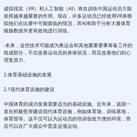
虚拟现实（VR）和人工智能（AI）将在训练中国运动员方面
发挥越来越重要的作用。现在，许多运动员已经使用VR来模
拟他们在比赛中可能面临的情况，而AI有助于分析大量体育
锻炼数据并更有效地进行训练。
-未来，这些技术可能成为奥运会和其他重要赛事筹备工作的
组成部分，不仅改善运动员的身体状况，而且改善他们的心
理复原力。
2.体育基础设施的发展
2.1现代体育设施的建设
中国体育的成功发展需要适当的基础设施。近年来，该国一
直在积极投资建设现代体育设施，例如体育场，训练基地，
体育馆等。这不仅可以为运动员的培训创造方便的环境，而
且可以在广大观众中普及这项运动。