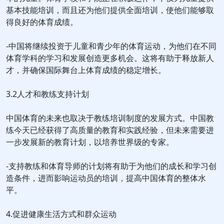
基本技能培训，而且还为他们提供全面培训，使他们能够取
得良好的体育成绩。
-中国将继续投资于儿童和青少年的体育运动，为他们在不同
体育学科的学习和发展创造更多机会。这将有助于释放新人
才，并确保国际舞台上体育成绩的稳定增长。
3.2人才和教练支持计划
中国体育的未来也取决于教练培训制度的发展方式。中国教
练今天已经获得了高质量的教育和实践经验，但未来需要进
一步发展新的教育计划，以培养世界级的专家。
-支持教练和体育导师的计划将有助于为他们的成长和学习创
造条件，进而影响运动员的培训，提高中国体育的整体水
平。
4.促进健康生活方式和群众运动