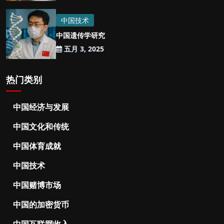
中国技术
中国遗传学研究
五月 3, 2025
热门类别
中国经济与发展
中国文化和传统
中国体育成就
中国技术
中国赌博市场
中国的加密货币