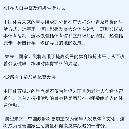
4.1在人口中普及积极生活方式
中国体育未来的重要组成部分是在广大群众中普及积极的生
活方式。近年来，该国积极发展大众体育运动，鼓励公民从
事体育活动。这不仅包括体育馆和室外场所的课程，还包括
跑步，骑自行车，瑜伽等目的地的发展。
-未来，国家计划将着眼于提高公民的体育锻炼水平，从而改
善公众健康，增加对体育学科的兴趣。
4.2所有年龄段的体育发展
中国体育模式的重点是不仅为年轻人而且为老年人创造体育
条件。体育方桉和活动的目标将是增加不同年龄组的人的体
育活动。
-展望未来，中国政府将更加重视为老年人发展体育文化，这
将成为改善国家生活质量和健康总体战略的一部分。