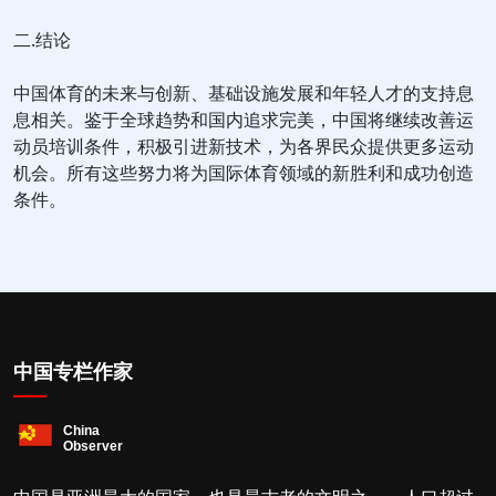
二.结论
中国体育的未来与创新、基础设施发展和年轻人才的支持息
息相关。鉴于全球趋势和国内追求完美，中国将继续改善运
动员培训条件，积极引进新技术，为各界民众提供更多运动
机会。所有这些努力将为国际体育领域的新胜利和成功创造
条件。
中国专栏作家