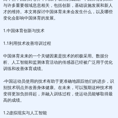
与许多重要领域息息相关，包括创新，基础设施发展和新人
才的维持。本文将探讨中国体育未来会发生什么，以及哪些
变化会影响中国体育的发展。
1.中国体育创新与技术
1.1利用技术改善培训过程
中国体育未来的一个关键因素是技术的积极采用。数据分
析、人工智能和监测体育活动的传感器已经被广泛用于优化
训练和改善体育成绩。
-中国运动员使用的技术有助于更准确地跟踪他们的进步，识
别技术弱点并改善身体健康。在未来，可以预期这种技术将
变得更加负担得起，并融入训练过程，使运动员能够取得最
高的成绩。
1.2虚拟现实与人工智能