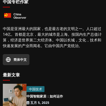
中国专栏作家
中国是亚洲最大的国家，也是最古老的文明之一。人口超过
14亿。首都是北京，最大的城市是上海。按国内生产总值计
算，经济是世界第二大经济体。中国以长城，文化，技术和
快速发展的产业而闻名。它由中国共产党统治。
简体中文
最新文章
中国技术
中国智能家居：如何运作
五月 5, 2025