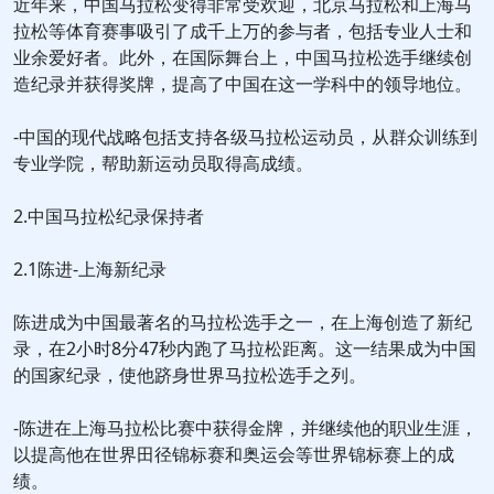
近年来，中国马拉松变得非常受欢迎，北京马拉松和上海马
拉松等体育赛事吸引了成千上万的参与者，包括专业人士和
业余爱好者。此外，在国际舞台上，中国马拉松选手继续创
造纪录并获得奖牌，提高了中国在这一学科中的领导地位。
-中国的现代战略包括支持各级马拉松运动员，从群众训练到
专业学院，帮助新运动员取得高成绩。
2.中国马拉松纪录保持者
2.1陈进-上海新纪录
陈进成为中国最著名的马拉松选手之一，在上海创造了新纪
录，在2小时8分47秒内跑了马拉松距离。这一结果成为中国
的国家纪录，使他跻身世界马拉松选手之列。
-陈进在上海马拉松比赛中获得金牌，并继续他的职业生涯，
以提高他在世界田径锦标赛和奥运会等世界锦标赛上的成
绩。