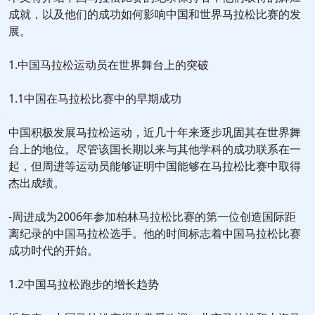
成就，以及他们的成功如何影响中国和世界马拉松比赛的发
展。
1.中国马拉松运动员在世界舞台上的突破
1.1中国在马拉松比赛中的早期成功
中国积极发展马拉松运动，近几十年来逐步巩固其在世界舞
台上的地位。尽管该国长期以来与其他学科的成功联系在一
起，但周进等运动员能够证明中国能够在马拉松比赛中取得
杰出成绩。
-周进成为2006年参加柏林马拉松比赛的第一位创造国际距
离纪录的中国马拉松选手。他的时间标志着中国马拉松比赛
成功时代的开始。
1.2中国马拉松跑步的增长趋势