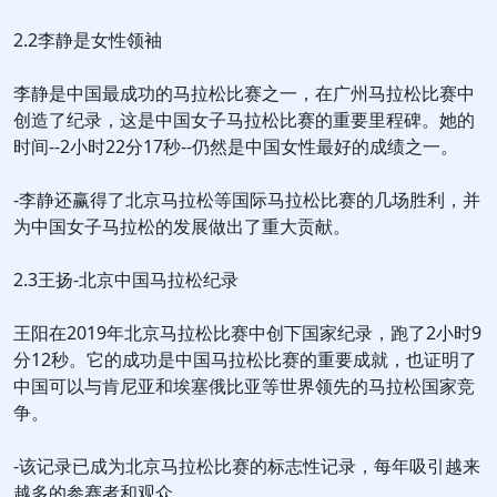
2.2李静是女性领袖
李静是中国最成功的马拉松比赛之一，在广州马拉松比赛中
创造了纪录，这是中国女子马拉松比赛的重要里程碑。她的
时间--2小时22分17秒--仍然是中国女性最好的成绩之一。
-李静还赢得了北京马拉松等国际马拉松比赛的几场胜利，并
为中国女子马拉松的发展做出了重大贡献。
2.3王扬-北京中国马拉松纪录
王阳在2019年北京马拉松比赛中创下国家纪录，跑了2小时9
分12秒。它的成功是中国马拉松比赛的重要成就，也证明了
中国可以与肯尼亚和埃塞俄比亚等世界领先的马拉松国家竞
争。
-该记录已成为北京马拉松比赛的标志性记录，每年吸引越来
越多的参赛者和观众。